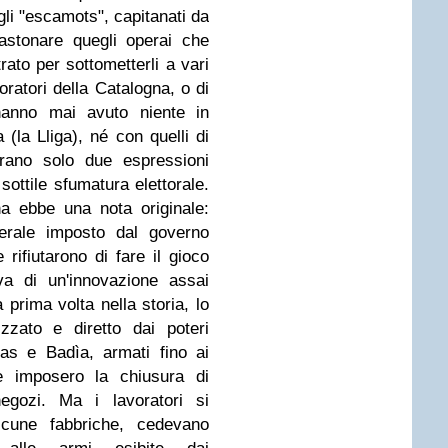
gli "escamots", capitanati da
astonare quegli operai che
to per sottometterli a vari
voratori della Catalogna, o di
 hanno mai avuto niente in
 (la Lliga), né con quelli di
erano solo due espressioni
sottile sfumatura elettorale.
gna ebbe una nota originale:
erale imposto dal governo
 rifiutarono di fare il gioco
ava di un'innovazione assai
prima volta nella storia, lo
zzato e diretto dai poteri
as e Badìa, armati fino ai
re imposero la chiusura di
negozi. Ma i lavoratori si
alcune fabbriche, cedevano