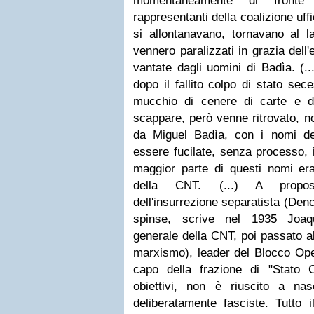
momentaneamente di fronte
rappresentanti della coalizione uf
si allontanavano, tornavano al l
vennero paralizzati in grazia dell'
vantate dagli uomini di Badìa. (..
dopo il fallito colpo di stato sec
mucchio di cenere di carte e d
scappare, però venne ritrovato, no
da Miguel Badìa, con i nomi d
essere fucilate, senza processo, i
maggior parte di questi nomi era
della CNT. (...) A proposi
dell'insurrezione separatista (Den
spinse, scrive nel 1935 Joaqu
generale della CNT, poi passato all
marxismo), leader del Blocco Ope
capo della frazione di "Stato 
obiettivi, non è riuscito a na
deliberatamente fasciste. Tutto i