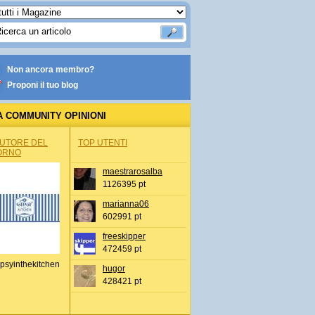
Non ancora membro?
Proponi il tuo blog
A COMMUNITY OPINIONI
AUTORE DEL
TOP UTENTI
ORNO
maestrarosalba
1126395 pt
marianna06
602991 pt
freeskipper
472459 pt
psyinthekitchen
hugor
428421 pt