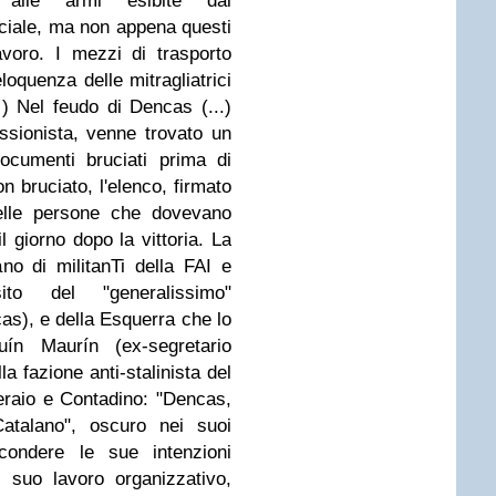
 alle armi esibite dai
ficiale, ma non appena questi
avoro. I mezzi di trasporto
eloquenza delle mitragliatrici
.) Nel feudo di Dencas (...)
essionista, venne trovato un
ocumenti bruciati prima di
n bruciato, l'elenco, firmato
elle persone che dovevano
l giorno dopo la vittoria. La
no di militanTi della FAI e
to del "generalissimo"
cas), e della Esquerra che lo
ín Maurín (ex-segretario
a fazione anti-stalinista del
raio e Contadino: "Dencas,
Catalano", oscuro nei suoi
scondere le sue intenzioni
l suo lavoro organizzativo,