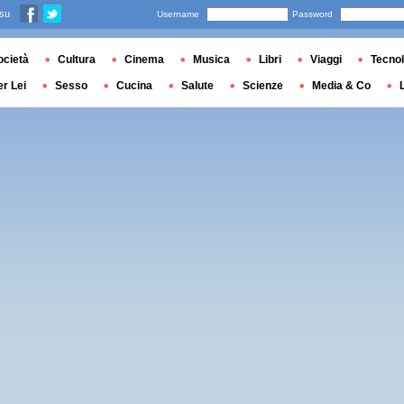
 su
Username
Password
ocietà
Cultura
Cinema
Musica
Libri
Viaggi
Tecnol
er Lei
Sesso
Cucina
Salute
Scienze
Media & Co