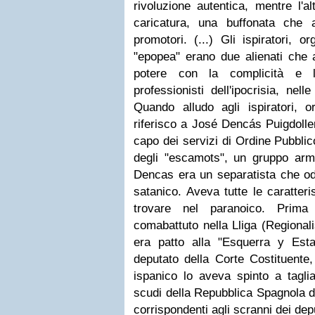
rivoluzione autentica, mentre l'
caricatura, una buffonata che 
promotori. (...) Gli ispiratori, or
"epopea" erano due alienati che 
potere con la complicità e l
professionisti dell'ipocrisia, nel
Quando alludo agli ispiratori, or
riferisco a José Dencás Puigdolle
capo dei servizi di Ordine Pubblic
degli "escamots", un gruppo arma
Dencas era un separatista che od
satanico. Aveva tutte le caratteri
trovare nel paranoico. Prima
comabattuto nella Lliga (Regionali
era patto alla "Esquerra y Est
deputato della Corte Costituente, 
ispanico lo aveva spinto a tagli
scudi della Repubblica Spagnola da
corrispondenti agli scranni dei dep