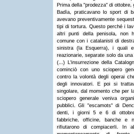
Prima della "prodezza" di ottobre, 
Badìa, praticavano lo sport di b
avevano preventivamente sequestra
tipi di tortura. Questo perché i la
altri punti della penisola, non
comune con i catalanisti di destra
sinistra (la Esquerra), i quali 
reazionarie, separate solo da una 
(...) L'insurrezione della Catalo
cominciò con uno sciopero gen
contro la volontà degli operai che
degli innovatori. E poi si tratt
singolare, dal momento che per la 
sciopero generale veniva organi
pubblici. Gli "escamots" di Denc
denti, i giorni 5 e 6 di ottob
fabbriche, officine, banche e 
rifiutarono di compiacerli. In 