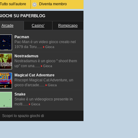
Tutto sull'autore
Diventa membro
 GIOCHI SU PAPERBLOG
Arcade
Casino'
Rompicapo
Pacman
Pac-Man é un video gioco creato nel
1979 da Toru......
Gioca
Nostradamus
Nostradamus è un gioco " shoot them
up" con una......
Gioca
Magical Cat Adventure
Riscopri Magical Cat Adventure, un
gioco d'arcade......
Gioca
Snake
Snake è un videogioco presente in
molti......
Gioca
Scopri lo spazio giochi di