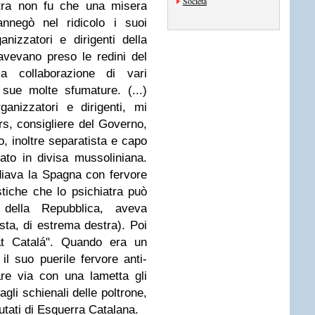
Società
altra non fu che una misera
annegò nel ridicolo i suoi
ganizzatori e dirigenti della
avevano preso le redini del
a collaborazione di vari
le sue molte sfumature. (...)
ganizzatori e dirigenti, mi
rs, consigliere del Governo,
o, inoltre separatista e capo
to in divisa mussoliniana.
iava la Spagna con fervore
stiche che lo psichiatra può
 della Repubblica, aveva
sta, di estrema destra). Poi
at Catalá". Quando era un
il suo puerile fervore anti-
are via con una lametta gli
gli schienali delle poltrone,
utati di Esquerra Catalana.