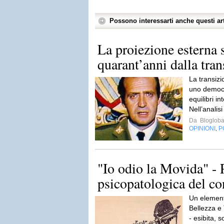
Possono interessarti anche questi art
La proiezione esterna 
quarant’anni dalla tran
La transizi
uno democra
equilibri in
Nell’analisi
Da
Blogloba
OPINIONI
P
,
"Io odio la Movida" - P
psicopatologica del co
Un elemen
Bellezza e 
- esibita, s