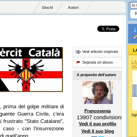
Giochi
Autori
L
Vedi articolo originale
L'
Segnala un abuso
GI
A proposito dell'autore
 prima del golpe militare di
Francosenia
uente Guerra Civile, c'era
Agi
13907
condivisioni
 frustrato "Stato Catalano",
Vedi il suo profilo
 caso - con l'insurrezione
Vedi il suo blog
 di quell'anno.