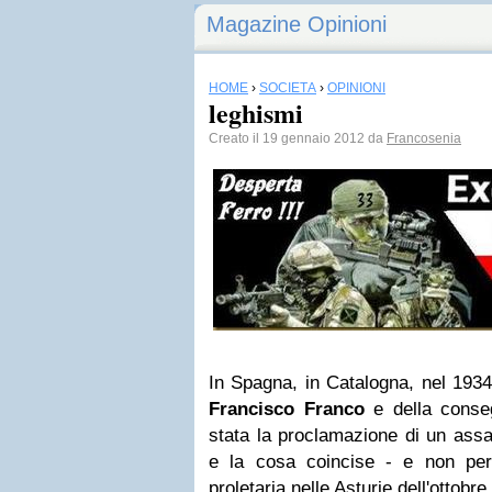
Magazine Opinioni
HOME
›
SOCIETÀ
›
OPINIONI
leghismi
Creato il 19 gennaio 2012 da
Francosenia
In Spagna, in Catalogna, nel 1934,
Francisco Franco
e della conseg
stata la proclamazione di un assai
e la cosa coincise - e non per
proletaria nelle Asturie dell'ottobre