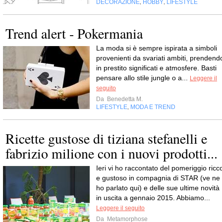
DECORAZIONE
HOBBY
LIFESTYLE
,
,
Trend alert - Pokermania
La moda si è sempre ispirata a simboli
provenienti da svariati ambiti, prendend
in prestito significati e atmosfere. Basti
pensare allo stile jungle o a...
Leggere il
seguito
Da
Benedetta M.
LIFESTYLE
MODA E TREND
,
Ricette gustose di tiziana stefanelli e
fabrizio milione con i nuovi prodotti...
Ieri vi ho raccontato del pomeriggio ricc
e gustoso in compagnia di STAR (ve ne
ho parlato qui) e delle sue ultime novità
in uscita a gennaio 2015. Abbiamo...
Leggere il seguito
Da
Metamorphose