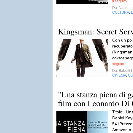
il seguito
Da
Nasreen
CULTURA
L
,
Kingsman: Secret Serv
Con un po' 
recuperato
(Kingsman:
co-scenegg
seguito
Da
Babol81
CINEMA
CU
,
"Una stanza piena di g
film con Leonardo Di 
Titolo: "Un
Daniel Key
541Prezzo:
Amazon a €