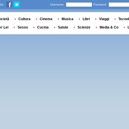
 su
Username
Password
ocietà
Cultura
Cinema
Musica
Libri
Viaggi
Tecnol
er Lei
Sesso
Cucina
Salute
Scienze
Media & Co