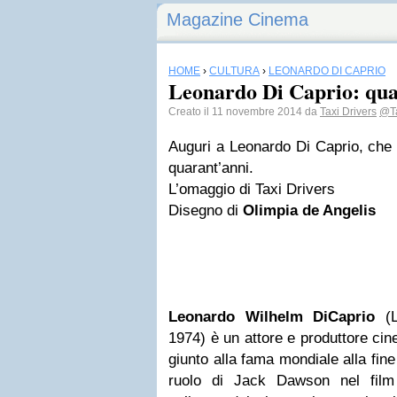
Magazine Cinema
HOME
›
CULTURA
›
LEONARDO DI CAPRIO
Leonardo Di Caprio: qua
Creato il 11 novembre 2014 da
Taxi Drivers
@Ta
Auguri a Leonardo Di Caprio, che
quarant’anni.
L’omaggio di Taxi Drivers
Disegno di
Olimpia de Angelis
Leonardo Wilhelm DiCaprio
(L
1974) è un attore e produttore cin
giunto alla fama mondiale alla fine
ruolo di Jack Dawson nel fil