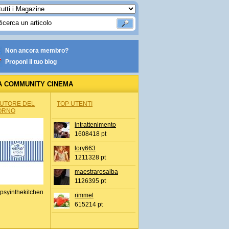
Non ancora membro?
Proponi il tuo blog
A COMMUNITY CINEMA
AUTORE DEL
TOP UTENTI
ORNO
intrattenimento
1608418 pt
lory663
1211328 pt
maestrarosalba
1126395 pt
psyinthekitchen
rimmel
615214 pt