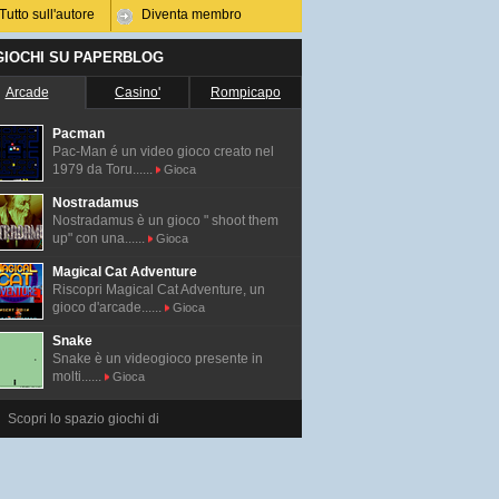
Tutto sull'autore
Diventa membro
 GIOCHI SU PAPERBLOG
Arcade
Casino'
Rompicapo
Pacman
Pac-Man é un video gioco creato nel
1979 da Toru......
Gioca
Nostradamus
Nostradamus è un gioco " shoot them
up" con una......
Gioca
Magical Cat Adventure
Riscopri Magical Cat Adventure, un
gioco d'arcade......
Gioca
Snake
Snake è un videogioco presente in
molti......
Gioca
Scopri lo spazio giochi di