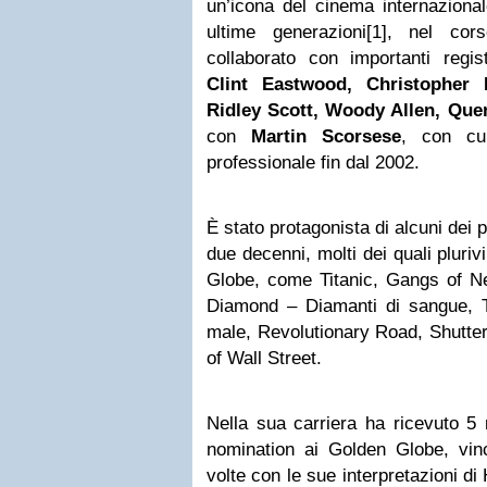
un’icona del cinema internazional
ultime generazioni[1], nel co
collaborato con importanti reg
Clint Eastwood, Christopher 
Ridley Scott, Woody Allen, Quen
con
Martin Scorsese
, con cui
professionale fin dal 2002.
È stato protagonista di alcuni dei pi
due decenni, molti dei quali pluriv
Globe, come Titanic, Gangs of Ne
Diamond – Diamanti di sangue, T
male, Revolutionary Road, Shutter
of Wall Street.
Nella sua carriera ha ricevuto 5
nomination ai Golden Globe, vin
volte con le sue interpretazioni d