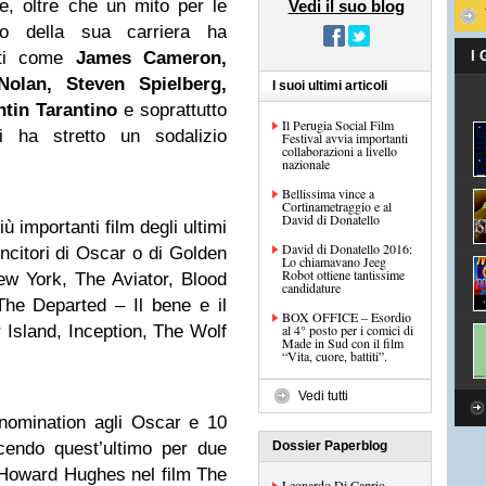
e, oltre che un mito per le
Vedi il suo blog
rso della sua carriera ha
isti come
James Cameron,
I
Nolan, Steven Spielberg,
I suoi ultimi articoli
tin Tarantino
e soprattutto
Il Perugia Social Film
 ha stretto un sodalizio
Festival avvia importanti
collaborazioni a livello
nazionale
Bellissima vince a
Cortinametraggio e al
David di Donatello
ù importanti film degli ultimi
David di Donatello 2016:
incitori di Oscar o di Golden
Lo chiamavano Jeeg
Robot ottiene tantissime
w York, The Aviator, Blood
candidature
he Departed – Il bene e il
BOX OFFICE – Esordio
 Island, Inception, The Wolf
al 4° posto per i comici di
Made in Sud con il film
“Vita, cuore, battiti”.
Vedi tutti
 nomination agli Oscar e 10
cendo quest’ultimo per due
Dossier Paperblog
i Howard Hughes nel film The
Leonardo Di Caprio