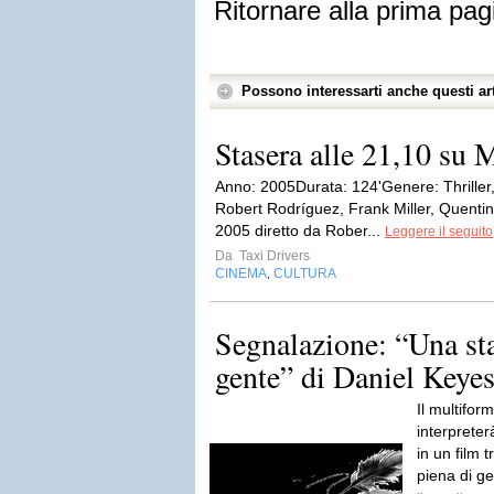
Ritornare alla prima pag
Possono interessarti anche questi art
Stasera alle 21,10 su
Anno: 2005Durata: 124'Genere: Thriller
Robert Rodríguez, Frank Miller, Quentin 
2005 diretto da Rober...
Leggere il seguito
Da
Taxi Drivers
CINEMA
CULTURA
,
Segnalazione: “Una st
gente” di Daniel Keye
Il multifo
interpreterà
in un film 
piena di g