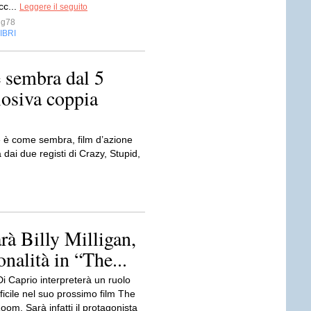
cc...
Leggere il seguito
ug78
IBRI
 sembra dal 5
losiva coppia
e è come sembra, film d’azione
dai due registi di Crazy, Stupid,
rà Billy Milligan,
nalità in “The...
i Caprio interpreterà un ruolo
ficile nel suo prossimo film The
om. Sarà infatti il protagonista