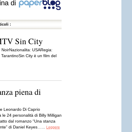
ina di
icoli :
 MTV Sin City
, NoirNazionalita: USARegia:
TarantinoSin City è un film del
anza piena di
s
rme Leonardo Di Caprio
 le 24 personalità di Billy Milligan
tratto dal romanzo “Una stanza
ente” di Daniel Keyes…...
Leggere