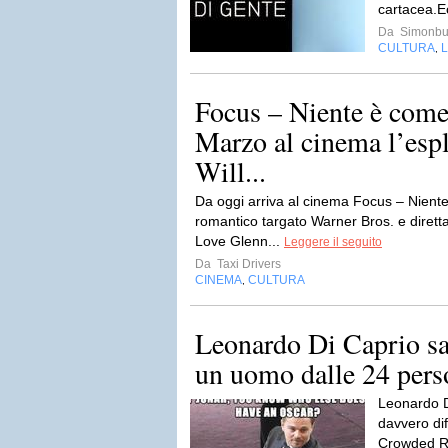
cartacea.E
Da
Simonb
CULTURA
L
,
Focus – Niente è come
Marzo al cinema l’esp
Will...
Da oggi arriva al cinema Focus – Nient
romantico targato Warner Bros. e diretta 
Love Glenn...
Leggere il seguito
Da
Taxi Drivers
CINEMA
CULTURA
,
Leonardo Di Caprio sa
un uomo dalle 24 perso
Leonardo D
davvero dif
Crowded Ro