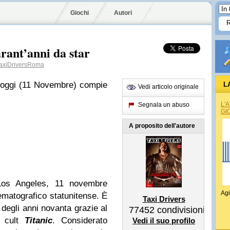
Giochi
Autori
rant’anni da star
xiDriversRoma
 oggi (11 Novembre) compie
L
Vedi articolo originale
L'
Segnala un abuso
GI
A proposito dell'autore
os Angeles, 11 novembre
Agi
ematografico statunitense. È
Taxi Drivers
 degli anni novanta grazie al
77452
condivisioni
m cult
Titanic
. Considerato
Vedi il suo profilo