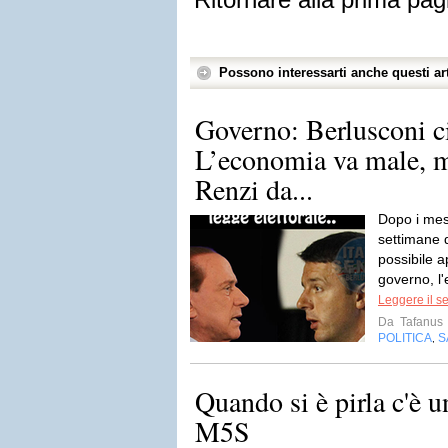
Possono interessarti anche questi art
Governo: Berlusconi ci
L’economia va male, m
Renzi da...
Dopo i mess
settimane d
possibile 
governo, l'
Leggere il s
Da
Tafanus
POLITICA
S
,
Quando si è pirla c'è u
M5S