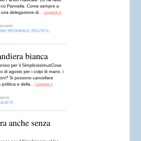
rco Pannella. Come sempre a
 una delegazione di...
Leggere il
caccamo
ONE REGIONALE
POLITICA
,
,
andiera bianca
oso per il SimplicissimusCosa
io di agosto per i colpi di mano, i
doni? Si possono cancellare
 politica e della...
Leggere il
apece
OCIETÀ
ora anche senza