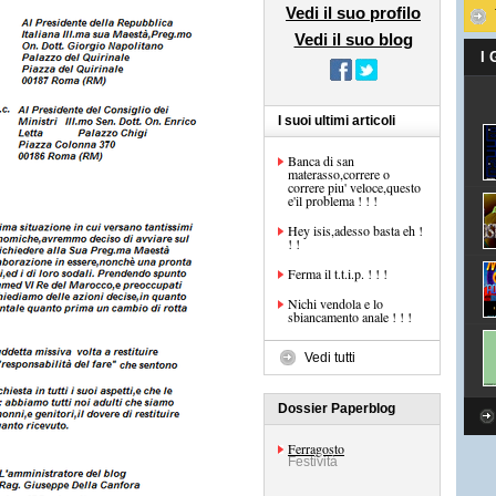
Vedi il suo profilo
Vedi il suo blog
I
I suoi ultimi articoli
Banca di san
materasso,correre o
correre piu' veloce,questo
e'il problema ! ! !
Hey isis,adesso basta eh !
! !
Ferma il t.t.i.p. ! ! !
Nichi vendola e lo
sbiancamento anale ! ! !
Vedi tutti
Dossier Paperblog
Ferragosto
Festività