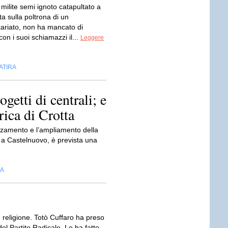
, milite semi ignoto catapultato a
a sulla poltrona di un
tariato, non ha mancato di
con i suoi schiamazzi il...
Leggere
ATIRA
getti di centrali; e
rica di Crotta
alzamento e l’ampliamento della
, a Castelnuovo, è prevista una
IA
 religione. Totò Cuffaro ha preso
del Partito Radicale. Lo ha fatto