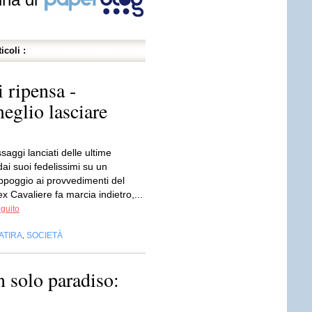
icoli :
 ripensa -
eglio lasciare
aggi lanciati delle ultime
ai suoi fedelissimi su un
appoggio ai provvedimenti del
ex Cavaliere fa marcia indietro,...
eguito
ATIRA
SOCIETÀ
,
n solo paradiso: