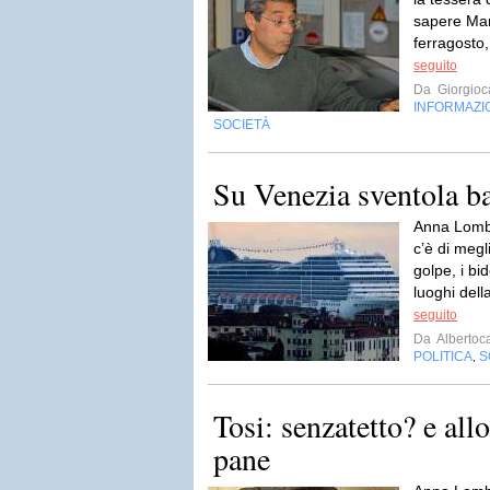
sapere Ma
ferragosto,
seguito
Da
Giorgio
INFORMAZI
SOCIETÀ
Su Venezia sventola b
Anna Lombr
c’è di megl
golpe, i bi
luoghi della
seguito
Da
Albertoc
POLITICA
S
,
Tosi: senzatetto? e all
pane