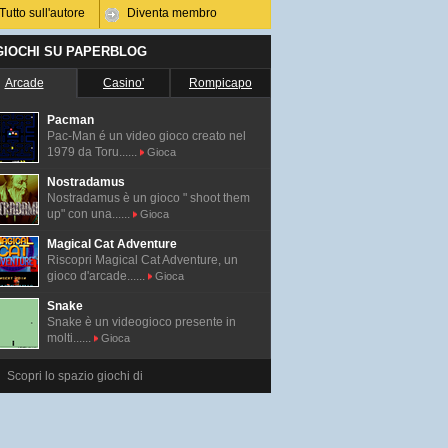
Tutto sull'autore
Diventa membro
 GIOCHI SU PAPERBLOG
Arcade
Casino'
Rompicapo
Pacman
Pac-Man é un video gioco creato nel
1979 da Toru......
Gioca
Nostradamus
Nostradamus è un gioco " shoot them
up" con una......
Gioca
Magical Cat Adventure
Riscopri Magical Cat Adventure, un
gioco d'arcade......
Gioca
Snake
Snake è un videogioco presente in
molti......
Gioca
Scopri lo spazio giochi di