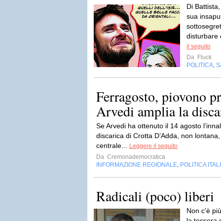
Di Battista
sua insaput
sottosegre
disturbare 
il seguito
Da
Fluck
POLITICA
S
,
Ferragosto, piovono pro
Arvedi amplia la disca
Se Arvedi ha ottenuto il 14 agosto l’inn
discarica di Crotta D’Adda, non lontana
centrale...
Leggere il seguito
Da
Cremonademocratica
INFORMAZIONE REGIONALE
POLITICA ITAL
,
Radicali (poco) liberi
Non c'è più
la tessera 