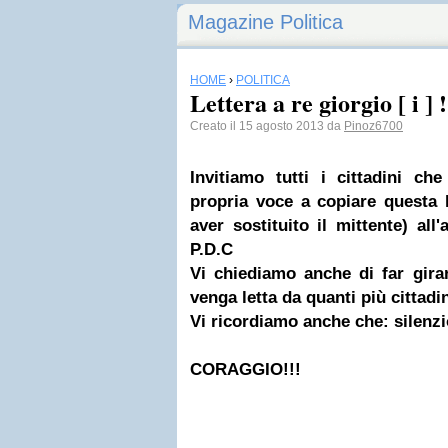
Magazine Politica
HOME
›
POLITICA
Lettera a re giorgio [ i ] !
Creato il 15 agosto 2013 da
Pinoz6700
Invitiamo tutti i cittadini ch
propria voce a copiare questa l
aver sostituito il mittente) all
P.D.C
Vi chiediamo anche di far gira
venga letta da quanti più cittadin
Vi ricordiamo anche che: silenzi
CORAGGIO!!!