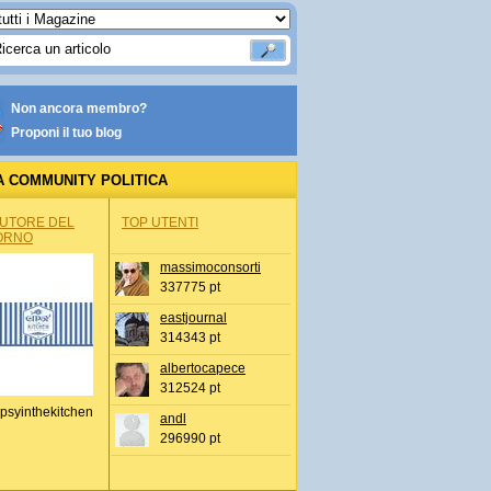
Non ancora membro?
Proponi il tuo blog
A COMMUNITY POLITICA
AUTORE DEL
TOP UTENTI
ORNO
massimoconsorti
337775 pt
eastjournal
314343 pt
albertocapece
312524 pt
psyinthekitchen
andl
296990 pt