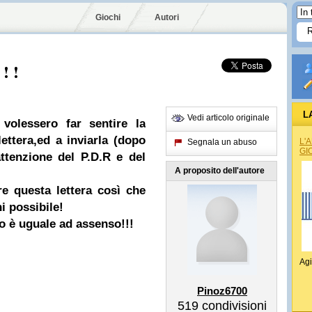
Giochi
Autori
 ! !
L
Vedi articolo originale
e volessero far sentire la
ettera,ed a inviarla (dopo
L'
Segnala un abuso
GI
'attenzione del P.D.R e del
A proposito dell'autore
re questa lettera così che
i possibile!
o è uguale ad assenso!!!
Agi
Pinoz6700
519
condivisioni