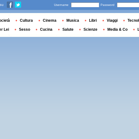
 su
Username
Password
ocietà
Cultura
Cinema
Musica
Libri
Viaggi
Tecnol
er Lei
Sesso
Cucina
Salute
Scienze
Media & Co