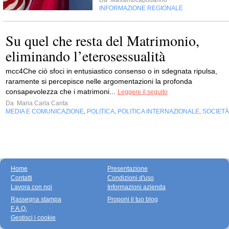
Da
Massimocapodanno
INFORMAZIONE REGIONALE
Su quel che resta del Matrimonio,
eliminando l’eterosessualità
mcc4Che ciò sfoci in entusiastico consenso o in sdegnata ripulsa,
raramente si percepisce nelle argomentazioni la profonda
consapevolezza che i matrimoni...
Leggere il seguito
Da
Maria Carla Canta
MEDIA E COMUNICAZIONE
POLITICA
POLITICA INTERNAZIONALE
SOCIETÀ
,
,
,
Home
Presentazione
Contatti
Condizioni d'uso
Lavora con noi
Informazioni azienda
Rassegna stampa
Proponi il tuo blog
F.A.Q.
Gestisci i cookie