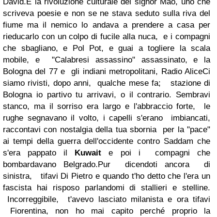
David.E la rivoluzione culturale del signor Mao, uno che
scriveva poesie e non se ne stava seduto sulla riva del
fiume ma il nemico lo andava a prendere a casa per
rieducarlo con un colpo di fucile alla nuca, e i compagni
che sbagliano, e Pol Pot, e guai a togliere la scala
mobile, e "Calabresi assassino" assassinato, e la
Bologna del 77 e gli indiani metropolitani, Radio AliceCi
siamo rivisti, dopo anni, qualche mese fa; stazione di
Bologna io partivo tu arrivavi, o il contrario. Sembravi
stanco, ma il sorriso era largo e l'abbraccio forte, le
rughe segnavano il volto, i capelli s'erano imbiancati,
raccontavi con nostalgia della tua sbornia per la "pace"
ai tempi della guerra dell'occidente contro Saddam che
s'era pappato il
Kuwait
e poi i compagni che
bombardavano Belgrado.Pur dicendoti ancora di
sinistra, tifavi Di Pietro e quando t'ho detto che l'era un
fascista hai risposo parlandomi di stallieri e stelline.
Incorreggibile, t'avevo lasciato milanista e ora tifavi
Fiorentina, non ho mai capito perché proprio la