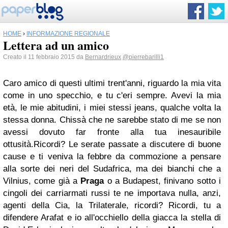
HOME
›
INFORMAZIONE REGIONALE
Lettera ad un amico
Creato il 11 febbraio 2015 da
Bernardrieux
@pierrebarilli1
Caro amico di questi ultimi trent'anni, riguardo la mia vita
come in uno specchio, e tu c'eri sempre. Avevi la mia
età, le mie abitudini, i miei stessi jeans, qualche volta la
stessa donna. Chissà che ne sarebbe stato di me se non
avessi dovuto far fronte alla tua inesauribile
ottusità.Ricordi? Le serate passate a discutere di buone
cause e ti veniva la febbre da commozione a pensare
alla sorte dei neri del Sudafrica, ma dei bianchi che a
Vilnius, come già a
Praga
o a Budapest, finivano sotto i
cingoli dei carriarmati russi te ne importava nulla, anzi,
agenti della Cia, la Trilaterale, ricordi? Ricordi, tu a
difendere Arafat e io all'occhiello della giacca la stella di