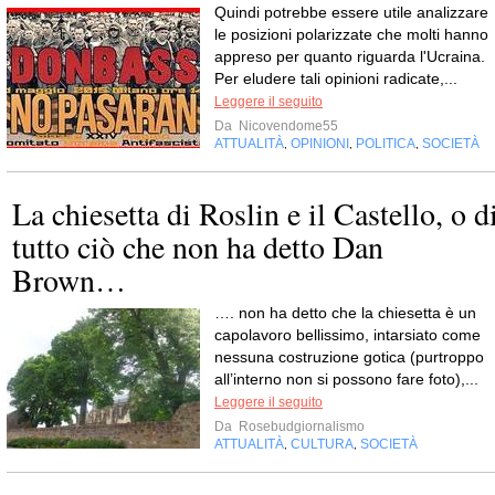
Quindi potrebbe essere utile analizzare
le posizioni polarizzate che molti hanno
appreso per quanto riguarda l'Ucraina.
Per eludere tali opinioni radicate,...
Leggere il seguito
Da
Nicovendome55
ATTUALITÀ
OPINIONI
POLITICA
SOCIETÀ
,
,
,
La chiesetta di Roslin e il Castello, o d
tutto ciò che non ha detto Dan
Brown…
…. non ha detto che la chiesetta è un
capolavoro bellissimo, intarsiato come
nessuna costruzione gotica (purtroppo
all’interno non si possono fare foto),...
Leggere il seguito
Da
Rosebudgiornalismo
ATTUALITÀ
CULTURA
SOCIETÀ
,
,