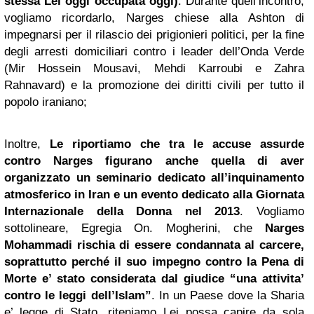
stessa Lei oggi occupata oggi)
. Durante quell’incontro,
vogliamo ricordarlo, Narges chiese alla Ashton di
impegnarsi per il rilascio dei prigionieri politici, per la fine
degli arresti domiciliari contro i leader dell’Onda Verde
(Mir Hossein Mousavi, Mehdi Karroubi e Zahra
Rahnavard) e la promozione dei diritti civili per tutto il
popolo iraniano;
Inoltre,
Le riportiamo che tra le accuse assurde
contro Narges figurano anche quella di aver
organizzato un seminario dedicato all’inquinamento
atmosferico in Iran e un evento dedicato alla Giornata
Internazionale della Donna nel 2013
. Vogliamo
sottolineare, Egregia On. Mogherini, che
Narges
Mohammadi rischia di essere condannata al carcere,
soprattutto perché il suo impegno contro la Pena di
Morte e’ stato considerata dal giudice “una attivita’
contro le leggi dell’Islam”
. In un Paese dove la Sharia
e’ legge di Stato, riteniamo Lei possa capire da sola