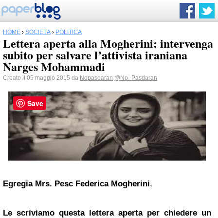
HOME
›
SOCIETÀ
›
POLITICA
Lettera aperta alla Mogherini: intervenga
subito per salvare l’attivista iraniana
Narges Mohammadi
Creato il 05 maggio 2015 da
Nopasdaran
@No_Pasdaran
Save
Egregia Mrs. Pesc Federica Mogherini
,
Le scriviamo questa lettera aperta per chiedere un