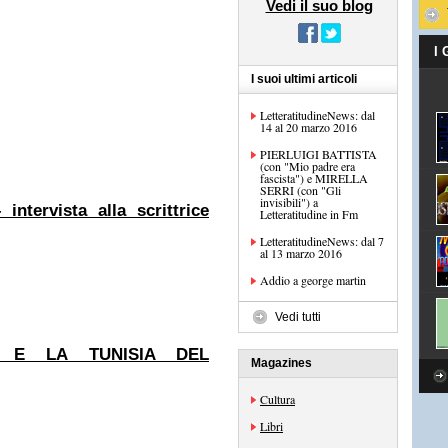
Vedi il suo blog
I
I suoi ultimi articoli
LetteratitudineNews: dal
14 al 20 marzo 2016
PIERLUIGI BATTISTA
(con "Mio padre era
fascista") e MIRELLA
SERRI (con "Gli
invisibili") a
ervista alla scrittrice
Letteratitudine in Fm
LetteratitudineNews: dal 7
al 13 marzo 2016
Addio a george martin
Vedi tutti
A E LA TUNISIA DEL
Magazines
Cultura
Libri