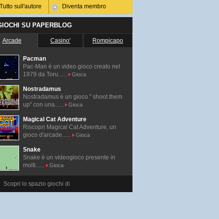
Tutto sull'autore
Diventa membro
 GIOCHI SU PAPERBLOG
Arcade
Casino'
Rompicapo
Pacman
Pac-Man é un video gioco creato nel
1979 da Toru......
Gioca
Nostradamus
Nostradamus è un gioco " shoot them
up" con una......
Gioca
Magical Cat Adventure
Riscopri Magical Cat Adventure, un
gioco d'arcade......
Gioca
Snake
Snake è un videogioco presente in
molti......
Gioca
Scopri lo spazio giochi di