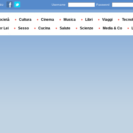
 su
Username
Password
ocietà
Cultura
Cinema
Musica
Libri
Viaggi
Tecnol
er Lei
Sesso
Cucina
Salute
Scienze
Media & Co