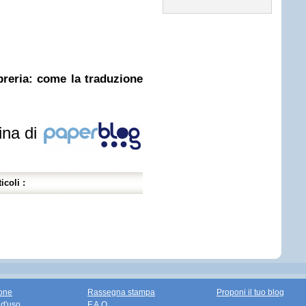
ibreria: come la traduzione
ina di
icoli :
one
Rassegna stampa
Proponi il tuo blog
 d'uso
F.A.Q.