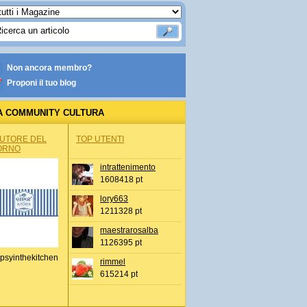
Non ancora membro?
Proponi il tuo blog
A COMMUNITY CULTURA
AUTORE DEL
TOP UTENTI
ORNO
intrattenimento
1608418 pt
lory663
1211328 pt
maestrarosalba
1126395 pt
psyinthekitchen
rimmel
615214 pt