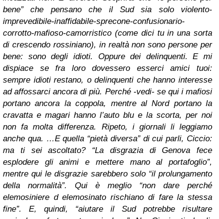
bene” che pensano che il Sud sia solo violento-
imprevedibile-inaffidabi
le-sprecone-confusionario-
corr
otto-mafioso-camorristico (come dici tu in una sorta
di crescendo rossiniano), in realtà non sono persone per
bene: sono degli idioti. Oppure dei delinquenti. E mi
dispiace se fra loro dovessero esserci amici tuoi:
sempre idioti restano, o delinquenti che hanno interesse
ad affossarci ancora di più. Perché -vedi- se qui i mafiosi
portano ancora la coppola, mentre al Nord portano la
cravatta e magari hanno l’auto blu e la scorta, per noi
non fa molta differenza. Ripeto, i giornali li leggiamo
anche qua. …E quella “pietà diversa” di cui parli, Ciccio:
ma ti sei ascoltato? “La disgrazia di Genova fece
esplodere gli animi e mettere mano al portafoglio”,
mentre qui le disgrazie sarebbero solo “il prolungamento
della normalità”. Qui è meglio “non dare perché
elemosiniere d elemosinato rischiano di fare la stessa
fine”. E, quindi, “aiutare il Sud potrebbe risultare