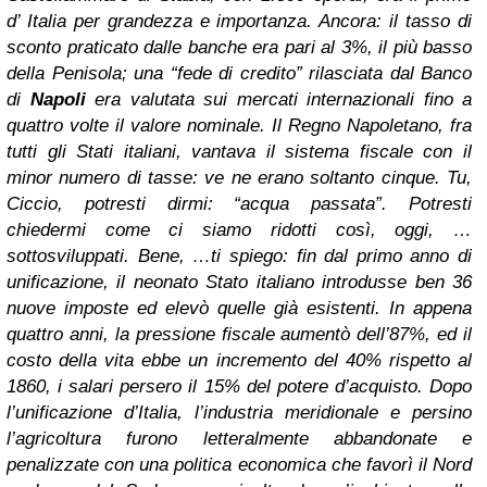
d’ Italia per grandezza e importanza. Ancora: il tasso di
sconto praticato dalle banche era pari al 3%, il più basso
della Penisola; una “fede di credito” rilasciata dal Banco
di
Napoli
era valutata sui mercati internazionali fino a
quattro volte il valore nominale. Il Regno Napoletano, fra
tutti gli Stati italiani, vantava il sistema fiscale con il
minor numero di tasse: ve ne erano soltanto cinque. Tu,
Ciccio, potresti dirmi: “acqua passata”. Potresti
chiedermi come ci siamo ridotti così, oggi, …
sottosviluppati. Bene, …ti spiego: fin dal primo anno di
unificazione, il neonato Stato italiano introdusse ben 36
nuove imposte ed elevò quelle già esistenti. In appena
quattro anni, la pressione fiscale aumentò dell’87%, ed il
costo della vita ebbe un incremento del 40% rispetto al
1860, i salari persero il 15% del potere d’acquisto. Dopo
l’unificazione d’Italia, l’industria meridionale e persino
l’agricoltura furono letteralmente abbandonate e
penalizzate con una politica economica che favorì il Nord