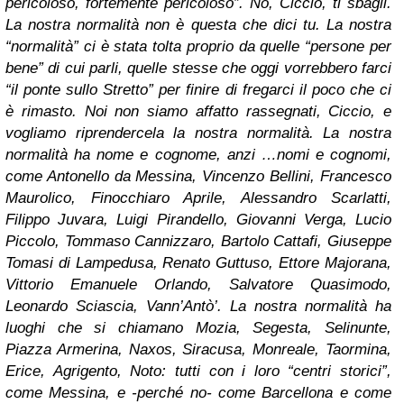
pericoloso, fortemente pericoloso”. No, Ciccio, ti sbagli.
La nostra normalità non è questa che dici tu. La nostra
“normalità” ci è stata tolta proprio da quelle “persone per
bene” di cui parli, quelle stesse che oggi vorrebbero farci
“il ponte sullo Stretto” per finire di fregarci il poco che ci
è rimasto. Noi non siamo affatto rassegnati, Ciccio, e
vogliamo riprendercela la nostra normalità. La nostra
normalità ha nome e cognome, anzi …nomi e cognomi,
come Antonello da Messina, Vincenzo Bellini, Francesco
Maurolico, Finocchiaro Aprile, Alessandro Scarlatti,
Filippo Juvara, Luigi Pirandello, Giovanni Verga, Lucio
Piccolo, Tommaso Cannizzaro, Bartolo Cattafi, Giuseppe
Tomasi di Lampedusa, Renato Guttuso, Ettore Majorana,
Vittorio Emanuele Orlando, Salvatore Quasimodo,
Leonardo Sciascia, Vann’Antò’. La nostra normalità ha
luoghi che si chiamano Mozia, Segesta, Selinunte,
Piazza Armerina, Naxos, Siracusa, Monreale, Taormina,
Erice, Agrigento, Noto: tutti con i loro “centri storici”,
come Messina, e -perché no- come Barcellona e come