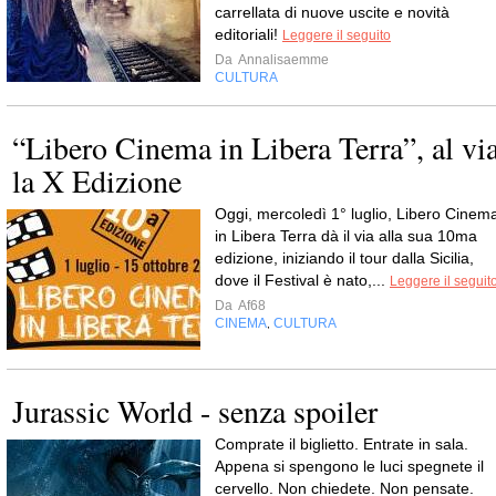
carrellata di nuove uscite e novità
editoriali!
Leggere il seguito
Da
Annalisaemme
CULTURA
“Libero Cinema in Libera Terra”, al vi
la X Edizione
Oggi, mercoledì 1° luglio, Libero Cinem
in Libera Terra dà il via alla sua 10ma
edizione, iniziando il tour dalla Sicilia,
dove il Festival è nato,...
Leggere il seguit
Da
Af68
CINEMA
CULTURA
,
Jurassic World - senza spoiler
Comprate il biglietto. Entrate in sala.
Appena si spengono le luci spegnete il
cervello. Non chiedete. Non pensate.