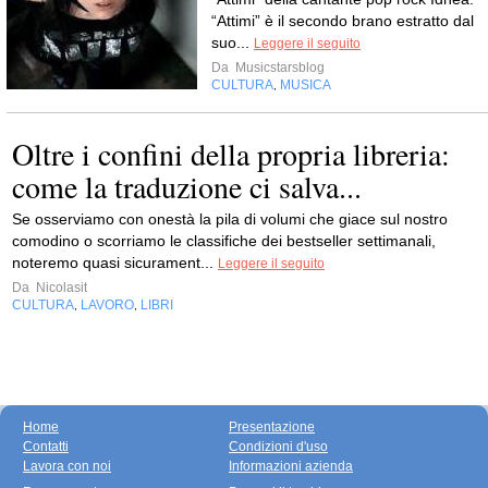
“Attimi” è il secondo brano estratto dal
suo...
Leggere il seguito
Da
Musicstarsblog
CULTURA
MUSICA
,
Oltre i confini della propria libreria:
come la traduzione ci salva...
Se osserviamo con onestà la pila di volumi che giace sul nostro
comodino o scorriamo le classifiche dei bestseller settimanali,
noteremo quasi sicurament...
Leggere il seguito
Da
Nicolasit
CULTURA
LAVORO
LIBRI
,
,
Home
Presentazione
Contatti
Condizioni d'uso
Lavora con noi
Informazioni azienda