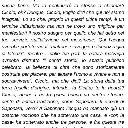
suona bene. Ma io continuerò lo stesso a chiamarti
Ciccio, ok? Dunque, Ciccio, voglio dirti che qui noi siamo
indignati. Lo so che, proprio in questi ultimi tempi, è un
termine inflazionato ma non ne trovo uno migliore per
manifestarti il nostro sdegno per quello che hai detto nel
tuo servizio sull’alluvione nel messinese. Qui l’acqua
avrebbe portato via il “mattone selvaggio e l’accozzaglia
di laterizi”, mentre …dalle tue parti la natura malvagia
avrebbe distrutto “i centri storici, lo spazio pubblico
celebrato, la bellezza di città che sono storicamente
costruite per piacere, per aiutare l’uomo a vivere e non a
sopravvivere”. Ciccio, ma che dici? La storia della tua
terra (quella d’origine, intendo: la Sicilia) te la ricordi?
Ciccio, anche i nostri paesi hanno un centro storico:
centri di antica tradizione, come Saponara: ti ricordi di
Saponara, vero? A Saponara l’acqua ha mandato giù un
costone roccioso che ha sotterrato una casa, e -con la
casa- ha sotterrato anche tre persone, e fra queste tre