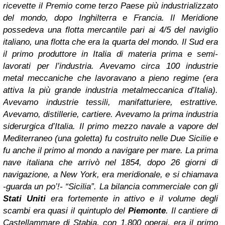
ricevette il Premio come terzo Paese più industrializzato
del mondo, dopo Inghilterra e Francia. Il Meridione
possedeva una flotta mercantile pari ai 4/
5 del naviglio
italiano, una flotta che era la quarta del mondo. Il Sud era
il primo produttore in Italia di materia prima e semi-
lavorati per l’industria. Avevamo circa 100 industrie
metal meccaniche che lavoravano a pieno regime (era
attiva la più grande industria metalmeccanica d’Italia).
Avevamo industrie tessili, manifatturiere, estrattive.
Avevamo, distillerie, cartiere. Avevamo la prima industria
siderurgica d’Italia. Il primo mezzo navale a vapore del
Mediterraneo (una goletta) fu costruito nelle Due Sicilie e
fu anche il primo al mondo a navigare per mare. La prima
nave italiana che arrivò nel 1854, dopo 26 giorni di
navigazione, a New York, era meridionale, e si chiamava
-guarda un po’!- “Sicilia”. La bilancia commerciale con gli
Stati Uniti
era fortemente in attivo e il volume degli
scambi era quasi il quintuplo del
Piemonte
. Il cantiere di
Castellammare di Stabia, con 1.800 operai, era il primo