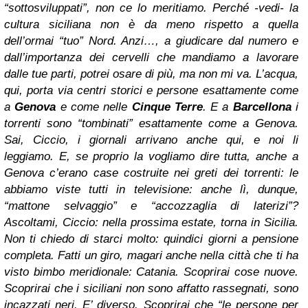
“sottosviluppati”, non ce lo meritiamo. Perché -vedi- la
cultura siciliana non è da meno rispetto a quella
dell’ormai “tuo” Nord. Anzi…, a giudicare dal numero e
dall’importanza dei cervelli che mandiamo a lavorare
dalle tue parti, potrei osare di più, ma non mi va. L’acqua,
qui, porta via centri storici e persone esattamente come
a
Genova
e come nelle
Cinque Terre
. E a
Barcellona
i
torrenti sono “tombinati” esattamente come a Genova.
Sai, Ciccio, i giornali arrivano anche qui, e noi li
leggiamo. E, se proprio la vogliamo dire tutta, anche a
Genova c’erano case costruite nei greti dei torrenti: le
abbiamo viste tutti in televisione: anche lì, dunque,
“mattone selvaggio” e “accozzaglia di laterizi”?
Ascoltami, Ciccio: nella prossima estate, torna in Sicilia.
Non ti chiedo di starci molto: quindici giorni a pensione
completa. Fatti un giro, magari anche nella città che ti ha
visto bimbo meridionale: Catania. Scoprirai cose nuove.
Scoprirai che i siciliani non sono affatto rassegnati, sono
incazzati neri. E’ diverso. Scoprirai che “le persone per