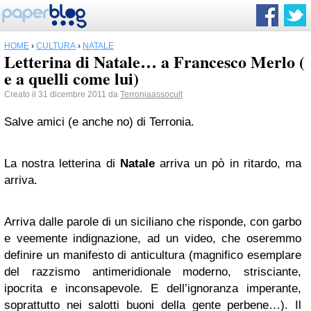
HOME
›
CULTURA
›
NATALE
Letterina di Natale… a Francesco Merlo (
e a quelli come lui)
Creato il 31 dicembre 2011 da
Terroniaassocult
Salve amici (e anche no) di Terronia.
La nostra letterina di
Natale
arriva un pò in ritardo, ma
arriva.
Arriva dalle parole di un siciliano che risponde, con garbo
e veemente indignazione, ad un video, che oseremmo
definire un manifesto di anticultura (magnifico esemplare
del razzismo antimeridionale moderno, strisciante,
ipocrita e inconsapevole. E dell’ignoranza imperante,
soprattutto nei salotti buoni della gente perbene…). Il