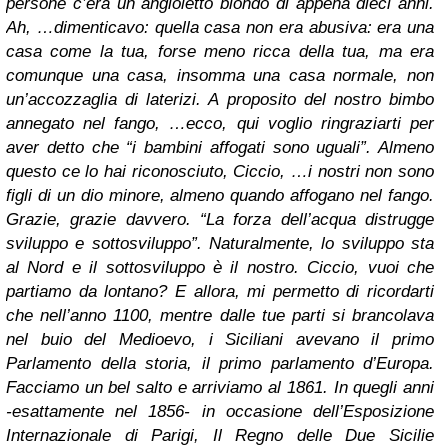
persone c’era un angioletto biondo di appena dieci anni.
Ah, …dimenticavo: quella casa non era abusiva: era una
casa come la tua, forse meno ricca della tua, ma era
comunque una casa, insomma una casa normale, non
un’accozzaglia di laterizi. A proposito del nostro bimbo
annegato nel fango, …ecco, qui voglio ringraziarti per
aver detto che “i bambini affogati sono uguali”. Almeno
questo ce lo hai riconosciuto, Ciccio, …i nostri non sono
figli di un dio minore, almeno quando affogano nel fango.
Grazie, grazie davvero. “La forza dell’acqua distrugge
sviluppo e sottosviluppo”. Naturalmente, lo sviluppo sta
al Nord e il sottosviluppo è il nostro. Ciccio, vuoi che
partiamo da lontano? E allora, mi permetto di ricordarti
che nell’anno 1100, mentre dalle tue parti si brancolava
nel buio del Medioevo, i Siciliani avevano il primo
Parlamento della storia, il primo parlamento d’Europa.
Facciamo un bel salto e arriviamo al 1861. In quegli anni
-esattamente nel 1856- in occasione dell’Esposizione
Internazionale di Parigi, Il Regno delle Due Sicilie