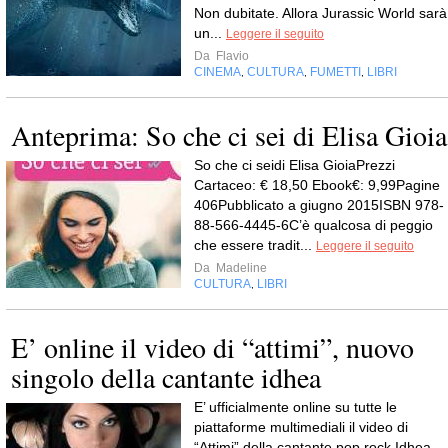
Non dubitate. Allora Jurassic World sarà
un...
Leggere il seguito
Da
Flavio
CINEMA
CULTURA
FUMETTI
LIBRI
,
,
,
Anteprima: So che ci sei di Elisa Gioia
So che ci seidi Elisa GioiaPrezzi
Cartaceo: € 18,50 Ebook€: 9,99Pagine
406Pubblicato a giugno 2015ISBN 978-
88-566-4445-6C’è qualcosa di peggio
che essere tradit...
Leggere il seguito
Da
Madeline
CULTURA
LIBRI
,
E’ online il video di “attimi”, nuovo
singolo della cantante idhea
E’ ufficialmente online su tutte le
piattaforme multimediali il video di
“Attimi” della cantante pop rock Idhea.