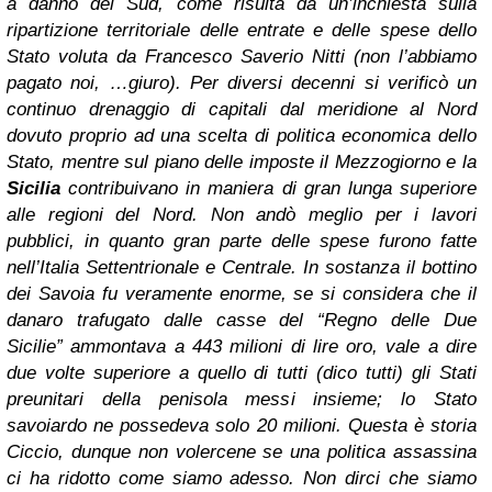
a danno del Sud, come risulta da un’inchiesta sulla
ripartizione territoriale delle entrate e delle spese dello
Stato voluta da Francesco Saverio Nitti (non l’abbiamo
pagato noi, …giuro). Per diversi decenni si verificò un
continuo drenaggio di capitali dal meridione al Nord
dovuto proprio ad una scelta di politica economica dello
Stato, mentre sul piano delle imposte il Mezzogiorno e la
Sicilia
contribuivano in maniera di gran lunga superiore
alle regioni del Nord. Non andò meglio per i lavori
pubblici, in quanto gran parte delle spese furono fatte
nell’Italia Settentrionale e Centrale. In sostanza il bottino
dei Savoia fu veramente enorme, se si considera che il
danaro trafugato dalle casse del “Regno delle Due
Sicilie” ammontava a 443 milioni di lire oro, vale a dire
due volte superiore a quello di tutti (dico tutti) gli Stati
preunitari della penisola messi insieme; lo Stato
savoiardo ne possedeva solo 20 milioni. Questa è storia
Ciccio, dunque non volercene se una politica assassina
ci ha ridotto come siamo adesso. Non dirci che siamo