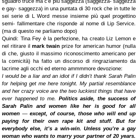
sguadro truce ma c'è più saggezza (saggezza- saggezza
e gay- saggezza) in una puntata di 30 rock che in tutte le
sei serie di L Word messe insieme
più
quel progettino
semi- fallimentare che risponde al nome di Lip Service.
(ma di questo ne parliamo dopo)
Quindi: Tina Fey è la perfezione, ha creato Liz Lemon e
nel ritirare il
mark twain
prize for american humor
(nulla
di che, giusto il massimo riconoscimento americano per
la comicità) ha fatto un discorso di ringraziamento da
lacrime agli occhi ed eterno ammmmore devozione:
I would be a liar and an idiot if I didn’t thank Sarah Palin
for helping get me here tonight. My partial resemblance
and her crazy voice are the two luckiest things that have
ever happened to me.
Politics aside, the success of
Sarah Palin and women like her is good for all
women
—
except, of course, those who will end up
paying for their own rape kit and stuff.
But for
everybody else, it’s a win-win. Unless you’re a gay
woman who wants to marry your partner of 20 years.