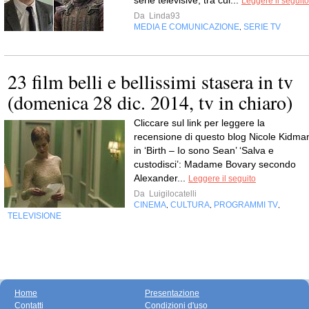
serie televisive, tra cui...
Leggere il seguito
Da
Linda93
MEDIA E COMUNICAZIONE
SERIE TV
,
23 film belli e bellissimi stasera in tv
(domenica 28 dic. 2014, tv in chiaro)
Cliccare sul link per leggere la
recensione di questo blog Nicole Kidma
in ‘Birth – Io sono Sean’ ‘Salva e
custodisci’: Madame Bovary secondo
Alexander...
Leggere il seguito
Da
Luigilocatelli
CINEMA
CULTURA
PROGRAMMI TV
,
,
,
TELEVISIONE
Home
Presentazione
Contatti
Condizioni d'uso