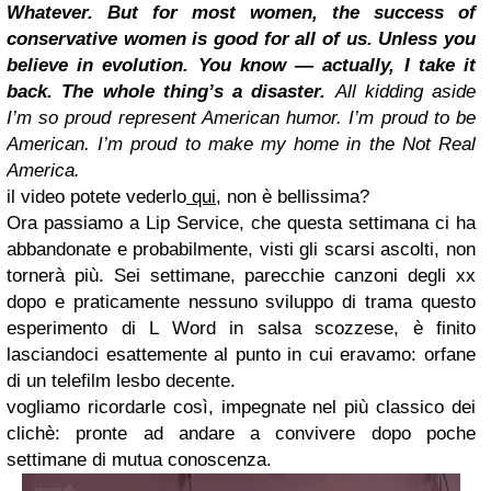
Whatever. But for most women, the success of
conservative women is good for all of us.
Unless you
believe in evolution. You know — actually, I take it
back. The whole thing’s a disaster.
All kidding aside
I’m so proud represent American humor. I’m proud to be
American. I’m proud to make my home in the Not Real
America.
il video potete vederlo
qui
, non è bellissima?
Ora passiamo a Lip Service, che questa settimana ci ha
abbandonate e probabilmente, visti gli scarsi ascolti, non
tornerà più. Sei settimane, parecchie canzoni degli xx
dopo e praticamente nessuno sviluppo di trama questo
esperimento di L Word in salsa scozzese, è finito
lasciandoci esattemente al punto in cui eravamo: orfane
di un telefilm lesbo decente.
vogliamo ricordarle così, impegnate nel più classico dei
clichè: pronte ad andare a convivere dopo poche
settimane di mutua conoscenza.