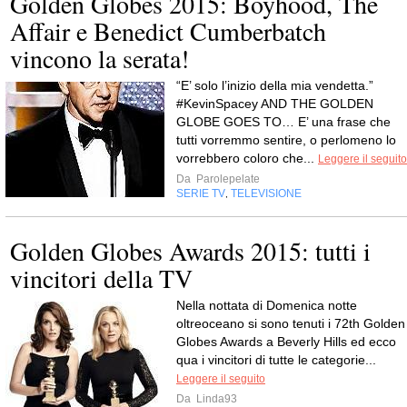
Golden Globes 2015: Boyhood, The
Affair e Benedict Cumberbatch
vincono la serata!
“E’ solo l’inizio della mia vendetta.”
#KevinSpacey AND THE GOLDEN
GLOBE GOES TO… E’ una frase che
tutti vorremmo sentire, o perlomeno lo
vorrebbero coloro che...
Leggere il seguito
Da
Parolepelate
SERIE TV
TELEVISIONE
,
Golden Globes Awards 2015: tutti i
vincitori della TV
Nella nottata di Domenica notte
oltreoceano si sono tenuti i 72th Golden
Globes Awards a Beverly Hills ed ecco
qua i vincitori di tutte le categorie...
Leggere il seguito
Da
Linda93