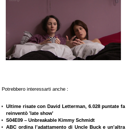
Potrebbero interessarti anche :
Ultime risate con David Letterman, 6.028 puntate fa
reinventò 'late show'
S04E09 – Unbreakable Kimmy Schmidt
ABC ordina l’adattamento di Uncle Buck e un’altra