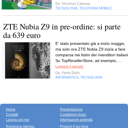
Da
Vincenzo Camuso
TECNOLOGIA
TELEFONIA MOBILE
,
ZTE Nubia Z9 in pre-ordine: si parte
da 639 euro
E' stato presentato già a inizio maggio,
ma solo ora ZTE Nubia Z9 inizia a fare
comparsa nei listini dei rivenditori italiani
Su TopResellerStore, ad esempio, ...
Leggere il seguito
Da
Paolo Dolci
INFORMATICA
TECNOLOGIA
,
Home
Presentazione
Contatti
Condizioni d'uso
Lavora con noi
Informazioni azienda
Rassegna stampa
Proponi il tuo blog