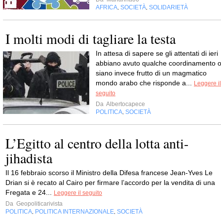
AFRICA
SOCIETÀ
SOLIDARIETÀ
,
,
I molti modi di tagliare la testa
In attesa di sapere se gli attentati di ieri
abbiano avuto qualche coordinamento 
siano invece frutto di un magmatico
mondo arabo che risponde a...
Leggere il
seguito
Da
Albertocapece
POLITICA
SOCIETÀ
,
L’Egitto al centro della lotta anti-
jihadista
Il 16 febbraio scorso il Ministro della Difesa francese Jean-Yves Le
Drian si è recato al Cairo per firmare l’accordo per la vendita di una
Fregata e 24...
Leggere il seguito
Da
Geopoliticarivista
POLITICA
POLITICA INTERNAZIONALE
SOCIETÀ
,
,