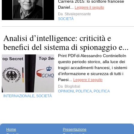
Carriera 2015: lo scrittore francese
Daniel...
Leggere il seguito
Da
Stivalepensante
SOCIETÀ
Analisi d’intelligence: criticità e
benefici del sistema di spionaggio e...
Print PDFdi Alessandro ContinielloIn
questo periodo storico, alla luce dei
tragici accadimenti francesi, i sistemi
d’informazione e sicurezza di tutti i
Paesi...
Leggere il seguito
Da
Bloglobal
OPINIONI
POLITICA
POLITICA
,
,
INTERNAZIONALE
SOCIETÀ
,
Home
Presentazione