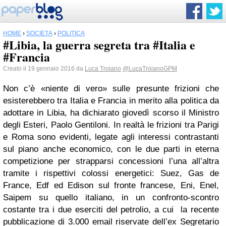
HOME
›
SOCIETÀ
›
POLITICA
#Libia, la guerra segreta tra #Italia e
#Francia
Creato il 19 gennaio 2016 da
Luca Troiano
@LucaTroianoGPM
Non c’è «niente di vero» sulle presunte frizioni che
esisterebbero tra Italia e Francia in merito alla politica da
adottare in Libia, ha dichiarato giovedì scorso il Ministro
degli Esteri, Paolo Gentiloni. In realtà le frizioni tra Parigi
e Roma sono evidenti, legate agli interessi contrastanti
sul piano anche economico, con le due parti in eterna
competizione per strapparsi concessioni l’una all’altra
tramite i rispettivi colossi energetici: Suez, Gas de
France, Edf ed Edison sul fronte francese, Eni, Enel,
Saipem su quello italiano, in un confronto-scontro
costante tra i due eserciti del petrolio, a cui la recente
pubblicazione di 3.000 email riservate dell’ex Segretario