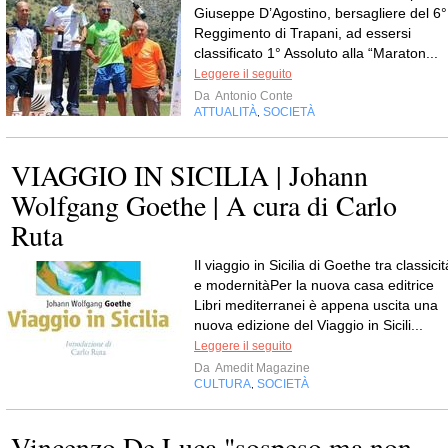
Giuseppe D’Agostino, bersagliere del 6°
Reggimento di Trapani, ad essersi
classificato 1° Assoluto alla “Maraton...
Leggere il seguito
Da
Antonio Conte
ATTUALITÀ
SOCIETÀ
,
VIAGGIO IN SICILIA | Johann
Wolfgang Goethe | A cura di Carlo
Ruta
Il viaggio in Sicilia di Goethe tra classicit
e modernitàPer la nuova casa editrice
Libri mediterranei è appena uscita una
nuova edizione del Viaggio in Sicili...
Leggere il seguito
Da
Amedit Magazine
CULTURA
SOCIETÀ
,
Vincenzo De Luca "sospeso ma non