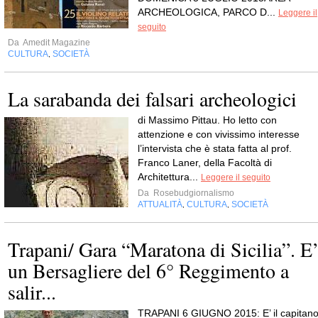
ARCHEOLOGICA, PARCO D...
Leggere il
seguito
Da
Amedit Magazine
CULTURA
SOCIETÀ
,
La sarabanda dei falsari archeologici
di Massimo Pittau. Ho letto con
attenzione e con vivissimo interesse
l’intervista che è stata fatta al prof.
Franco Laner, della Facoltà di
Architettura...
Leggere il seguito
Da
Rosebudgiornalismo
ATTUALITÀ
CULTURA
SOCIETÀ
,
,
Trapani/ Gara “Maratona di Sicilia”. E
un Bersagliere del 6° Reggimento a
salir...
TRAPANI 6 GIUGNO 2015: E’ il capitan