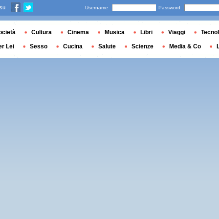
 su
Username
Password
ocietà
Cultura
Cinema
Musica
Libri
Viaggi
Tecnol
er Lei
Sesso
Cucina
Salute
Scienze
Media & Co