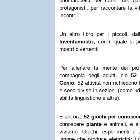
onomatopeici del cane, del gat
protagonisti,
per raccontare la vit
incontri.
Un altro libro per i piccoli, da
Inventamostri
, con il quale si p
mostri divertenti!
Per allenare la mente dei più 
compagnia degli adulti, c’è
52 
Genio
. 52 attività non richiedono
e sono divise in sezioni (come ud
abilità linguistiche e altre).
E ancora:
52 giochi per conoscer
conoscere
piante
e animali, e a 
viviamo. Giochi, esperimenti e a
limone che produce elettricità; i ci