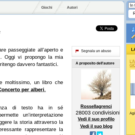
Giochi
Autori
e
are passeggiate all’aperto e
L
Segnala un abuso
i. Oggi vi propongo la mia
L'
A proposito dell'autore
 ritengo davvero fantastici.
GI
e moltissimo, un libro che
Concerto per alberi
.
Rossellagrenci
senza di testo ha in sé
28003
condivisioni
Agi
ermette un’interpretazione
Vedi il suo profilo
eggere la storia attraverso la
Vedi il suo blog
teressante rappresentare la