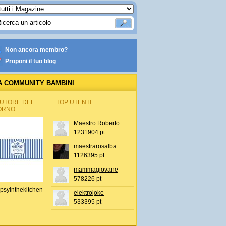
Non ancora membro?
Proponi il tuo blog
A COMMUNITY BAMBINI
AUTORE DEL
TOP UTENTI
ORNO
Maestro Roberto
1231904 pt
maestrarosalba
1126395 pt
mammagiovane
578226 pt
psyinthekitchen
elektrojoke
533395 pt