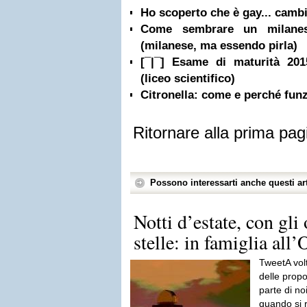
Ho scoperto che è gay... camb
Come sembrare un milanese
(milanese, ma essendo pirla)
[¯|¯] Esame di maturità 20
(liceo scientifico)
Citronella: come e perché funz
Ritornare alla prima pag
Possono interessarti anche questi art
Notti d’estate, con gli 
stelle: in famiglia all’
TweetA volt
delle propo
parte di n
quando si r