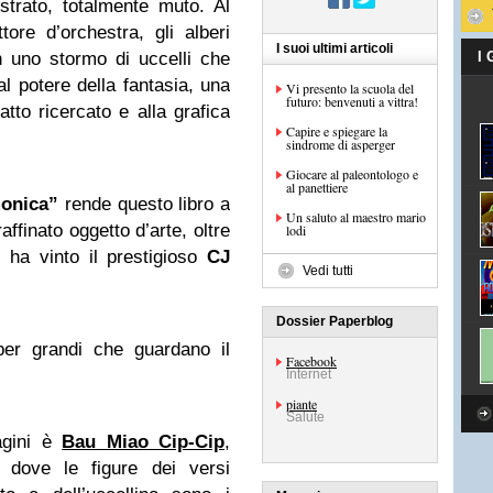
strato, totalmente muto. Al
ore d’orchestra, gli alberi
I suoi ultimi articoli
n uno stormo di uccelli che
I
al potere della fantasia, una
Vi presento la scuola del
futuro: benvenuti a vittra!
ratto ricercato e alla grafica
Capire e spiegare la
sindrome di asperger
Giocare al paleontologo e
al panettiere
monica”
rende questo libro a
Un saluto al maestro mario
ffinato oggetto d’arte, oltre
lodi
i ha vinto il prestigioso
CJ
Vedi tutti
Dossier Paperblog
per grandi che guardano il
Facebook
Internet
piante
Salute
agini è
Bau Miao Cip-Cip
,
, dove le figure dei versi