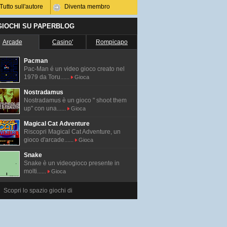
Tutto sull'autore
Diventa membro
 GIOCHI SU PAPERBLOG
Arcade
Casino'
Rompicapo
Pacman
Pac-Man é un video gioco creato nel
1979 da Toru......
Gioca
Nostradamus
Nostradamus è un gioco " shoot them
up" con una......
Gioca
Magical Cat Adventure
Riscopri Magical Cat Adventure, un
gioco d'arcade......
Gioca
Snake
Snake è un videogioco presente in
molti......
Gioca
Scopri lo spazio giochi di