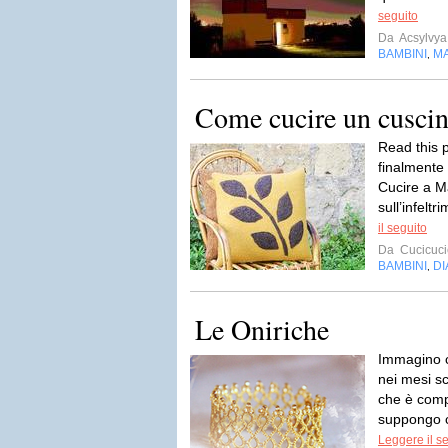
seguito
Da
Acsylvya
BAMBINI
M
,
Come cucire un cuscino
Read this p
finalmente 
Cucire a M
sull’infelt
il seguito
Da
Cucicuci
BAMBINI
DI
,
Le Oniriche
Immagino c
nei mesi sc
che è compa
suppongo ch
Leggere il s