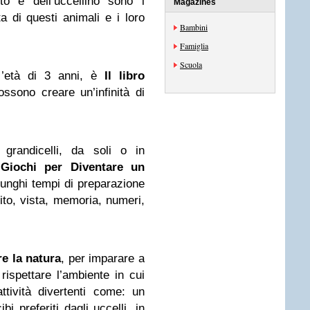
to e dell’uccellino sono i
Magazines
a di questi animali e i loro
Bambini
Famiglia
Scuola
ll’età di 3 anni, è
Il libro
ossono creare un’infinità di
grandicelli, da soli o in
Giochi per Diventare un
 lunghi tempi di preparazione
ito, vista, memoria, numeri,
e la natura
, per imparare a
rispettare l’ambiente in cui
ttività divertenti come: un
bi preferiti dagli uccelli, in