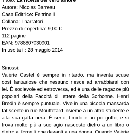
Titolo:
La ricetta del vero amore
Autore: Nicolas Barreau
Casa Editrice: Feltrinelli
Collana: I narratori
Prezzo di copertina: 9,00 €
112 pagine
EAN: 9788807030901
In uscita il: 28 maggio 2014
Sinossi:
Valérie Castel è sempre in ritardo, ma inventa scuse
così fantasiose che nessuno riesce ad arrabbiarsi con
lei. È socievole ed estroversa, ed è una delle ragazze più
popolari della Facoltà di lettere della Sorbonne. Henri
Bredin è sempre puntuale. Vive in una piccola mansarda
fatiscente in rue Mouffetard insieme a un altro studente e
alla sua gatta nera. È serio, timido e un po’ goffo, e si
trova molto più a suo agio nascosto dietro a un libro o
dietro ai fornelli che davanti a una donna. Quando Valérie