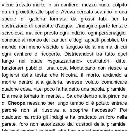
viene trovato morto in un cantiere, mezzo nudo, colpito
da un proiettile alle spalle. Aveva cercato scampo in una
specie di galleria formata da grossi tubi per la
costruzione di condotte d’acqua. L’indagine parte lenta e
scivolosa, ma ben presto ogni indizio, ogni personaggio,
conduce al mondo dei cantieri e degli appalti pubblici. Un
mondo non meno viscido e fangoso della melma di cui
ogni cantiere è ricoperto. Districandosi tra tutto quel
fango nel quale «sguazzariano» costruttori, ditte,
funzionari pubblici, una cosa Montalbano non riesce a
togliersi dalla testa: che Nicotra, il morto, andando a
morire dentro alla galleria, avesse voluto comunicare
qualche cosa. «Lei poco fa ha detto una parola, piramide.
E a me è tornato in mente… Sa che dentro alla piramide
di
Cheope
nessuno per lungo tempo ci è potuto entrare
perché non si riusciva a scoprire l’accesso? Poi
qualcuno ha rotto gli indugi e ha praticato un foro nella
parete, foro non autorizzato dai custodi della piramide.