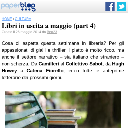
HOME
›
CULTURA
Libri in uscita a maggio (part 4)
Creato il 26 maggio 2014 da
Bea23
Cosa ci aspetta questa settimana in libreria? Per gli
appassionati di gialli e thriller il piatto è molto ricco, ma
anche il settore narrativo – sia italiano che straniero –
non scherza. Da
Camilleri
al
Collettivo Sabot
, da
Hugh
Howey
a
Catena Fiorello
, ecco tutte le anteprime
letterarie dei prossimi giorni.