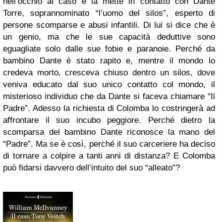
nell’occhio al caso e la mette in contatto con Dante
Torre, soprannominato “l’uomo del silos”, esperto di
persone scomparse e abusi infantili. Di lui si dice che è
un genio, ma che le sue capacità deduttive sono
eguagliate solo dalle sue fobie e paranoie. Perché da
bambino Dante è stato rapito e, mentre il mondo lo
credeva morto, cresceva chiuso dentro un silos, dove
veniva educato dal suo unico contatto col mondo, il
misterioso individuo che da Dante si faceva chiamare “Il
Padre”. Adesso la richiesta di Colomba lo costringerà ad
affrontare il suo incubo peggiore. Perché dietro la
scomparsa del bambino Dante riconosce la mano del
“Padre”. Ma se è così, perché il suo carceriere ha deciso
di tornare a colpire a tanti anni di distanza? E Colomba
può fidarsi davvero dell’intuito del suo “alleato”?