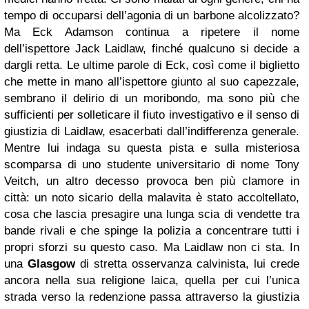
tempo di occuparsi dell’agonia di un barbone alcolizzato?
Ma Eck Adamson continua a ripetere il nome
dell’ispettore Jack Laidlaw, finché qualcuno si decide a
dargli retta. Le ultime parole di Eck, così come il biglietto
che mette in mano all’ispettore giunto al suo capezzale,
sembrano il delirio di un moribondo, ma sono più che
sufficienti per solleticare il fiuto investigativo e il senso di
giustizia di Laidlaw, esacerbati dall’indifferenza generale.
Mentre lui indaga su questa pista e sulla misteriosa
scomparsa di uno studente universitario di nome Tony
Veitch, un altro decesso provoca ben più clamore in
città: un noto sicario della malavita è stato accoltellato,
cosa che lascia presagire una lunga scia di vendette tra
bande rivali e che spinge la polizia a concentrare tutti i
propri sforzi su questo caso. Ma Laidlaw non ci sta. In
una
Glasgow
di stretta osservanza calvinista, lui crede
ancora nella sua religione laica, quella per cui l’unica
strada verso la redenzione passa attraverso la giustizia