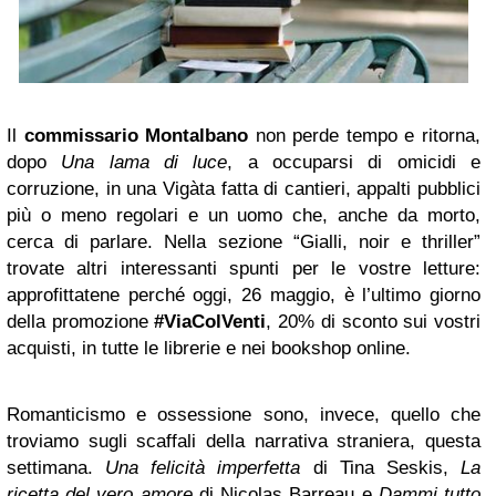
Il
commissario Montalbano
non perde tempo e ritorna,
dopo
Una lama di luce
, a occuparsi di omicidi e
corruzione, in una Vigàta fatta di cantieri, appalti pubblici
più o meno regolari e un uomo che, anche da morto,
cerca di parlare. Nella sezione “Gialli, noir e thriller”
trovate altri interessanti spunti per le vostre letture:
approfittatene perché oggi, 26 maggio, è l’ultimo giorno
della promozione
#ViaColVenti
, 20% di sconto sui vostri
acquisti, in tutte le librerie e nei bookshop online.
Romanticismo e ossessione sono, invece, quello che
troviamo sugli scaffali della narrativa straniera, questa
settimana.
Una felicità imperfetta
di Tina Seskis,
La
ricetta del vero amore
di Nicolas Barreau e
Dammi tutto