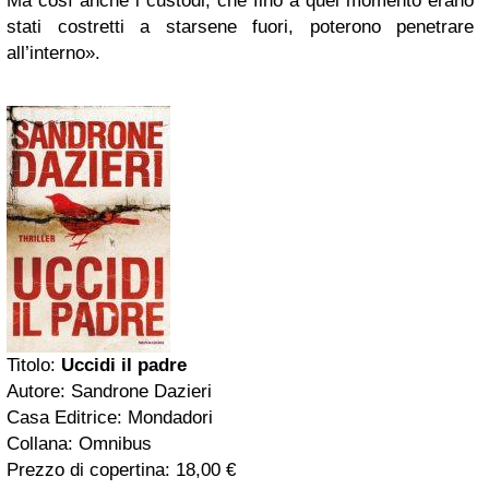
Ma così anche i custodi, che fino a quel momento erano
stati costretti a starsene fuori, poterono penetrare
all’interno».
Titolo:
Uccidi il padre
Autore: Sandrone Dazieri
Casa Editrice: Mondadori
Collana: Omnibus
Prezzo di copertina: 18,00 €