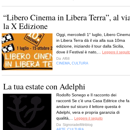
“Libero Cinema in Libera Terra”, al vi
la X Edizione
Oggi, mercoledì 1° luglio, Libero Cinem
in Libera Terra dà il via alla sua 10ma
edizione, iniziando il tour dalla Sicilia,
dove il Festival è nato,...
Leggere il seguit
Da
Af68
CINEMA
CULTURA
,
La tua estate con Adelphi
Rodolfo Sonego e Il racconto dei
racconti Se c’è una Casa Editrice che fa
andare sul sicuro il lettore questa è
Adelphi, vera e propria garanzia di
qualità,...
Leggere il seguito
Da
Signoradeifiltriblog
ARTE
CULTURA
,