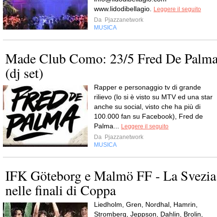
www.lidodibellagio.
Leggere il seguito
Da
Pjazzanetwork
MUSICA
Made Club Como: 23/5 Fred De Palm
(dj set)
Rapper e personaggio tv di grande
rilievo (lo si è visto su MTV ed una star
anche su social, visto che ha più di
100.000 fan su Facebook), Fred de
Palma...
Leggere il seguito
Da
Pjazzanetwork
MUSICA
IFK Göteborg e Malmö FF - La Svezia
nelle finali di Coppa
Liedholm, Gren, Nordhal, Hamrin,
Stromberg, Jeppson, Dahlin, Brolin,