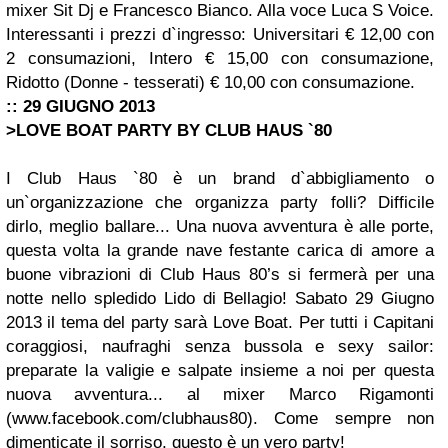
mixer Sit Dj e Francesco Bianco. Alla voce Luca S Voice.
Interessanti i prezzi d`ingresso: Universitari € 12,00 con
2 consumazioni, Intero € 15,00 con consumazione,
Ridotto (Donne - tesserati) € 10,00 con consumazione.
:: 29 GIUGNO 2013
>LOVE BOAT PARTY BY CLUB HAUS `80
I Club Haus `80 è un brand d`abbigliamento o
un`organizzazione che organizza party folli? Difficile
dirlo, meglio ballare... Una nuova avventura è alle porte,
questa volta la grande nave festante carica di amore a
buone vibrazioni di Club Haus 80’s si fermerà per una
notte nello spledido Lido di Bellagio! Sabato 29 Giugno
2013 il tema del party sarà Love Boat. Per tutti i Capitani
coraggiosi, naufraghi senza bussola e sexy sailor:
preparate la valigie e salpate insieme a noi per questa
nuova avventura... al mixer Marco Rigamonti
(www.facebook.com/clubhaus80). Come sempre non
dimenticate il sorriso, questo è un vero party!