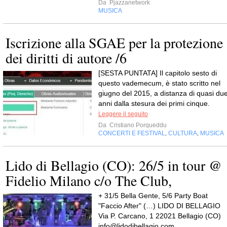
Da
Pjazzanetwork
MUSICA
Iscrizione alla SGAE per la protezione
dei diritti di autore /6
[SESTA PUNTATA] Il capitolo sesto di
questo vademecum, è stato scritto nel
giugno del 2015, a distanza di quasi du
anni dalla stesura dei primi cinque.
Leggere il seguito
Da
Cristiano Porqueddu
CONCERTI E FESTIVAL
CULTURA
MUSICA
,
,
Lido di Bellagio (CO): 26/5 in tour @
Fidelio Milano c/o The Club,
+ 31/5 Bella Gente, 5/6 Party Boat
"Faccio After" (…) LIDO DI BELLAGIO
Via P. Carcano, 1 22021 Bellagio (CO)
info@lidodibellagio.com