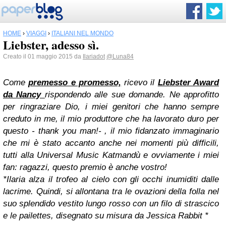
HOME
›
VIAGGI
›
ITALIANI NEL MONDO
Liebster, adesso sì.
Creato il 01 maggio 2015 da
Ilariadot
@Luna84
Come
premesso e promesso,
ricevo il
Liebster Award
da Nancy
rispondendo alle sue domande. Ne approfitto
per ringraziare Dio, i miei genitori che hanno sempre
creduto in me, il mio produttore che ha lavorato duro per
questo - thank you man!- , il mio fidanzato immaginario
che mi è stato accanto anche nei momenti più difficili,
tutti alla Universal Music Katmandù e ovviamente i miei
fan: ragazzi, questo premio è anche vostro!
*Ilaria alza il trofeo al cielo con gli occhi inumiditi dalle
lacrime. Quindi, si allontana tra le ovazioni della folla nel
suo splendido vestito lungo rosso con un filo di strascico
e le pailettes, disegnato su misura da Jessica Rabbit *