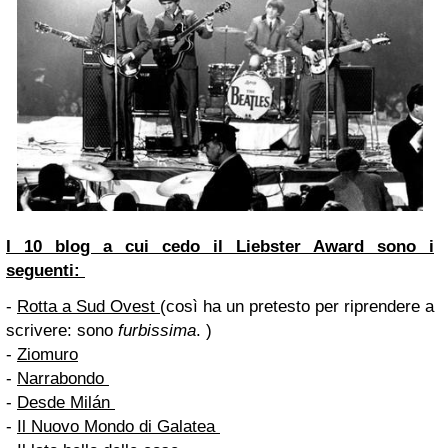
I 10 blog a cui cedo il Liebster Award sono i
seguenti:
-
Rotta a Sud Ovest
(così ha un pretesto per riprendere a
scrivere: sono
furbissima
. )
-
Ziomuro
-
Narrabondo
-
Desde Milán
-
Il Nuovo Mondo di Galatea