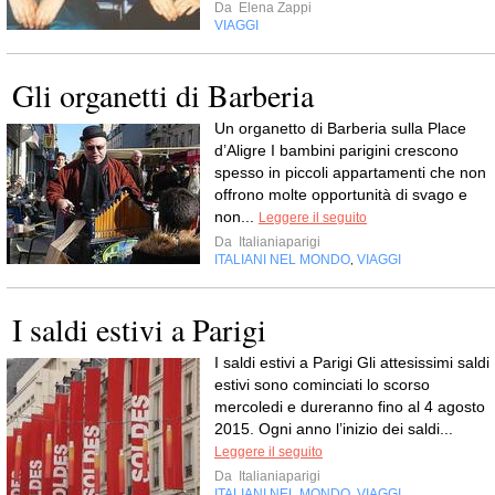
Da
Elena Zappi
VIAGGI
Gli organetti di Barberia
Un organetto di Barberia sulla Place
d’Aligre I bambini parigini crescono
spesso in piccoli appartamenti che non
offrono molte opportunità di svago e
non...
Leggere il seguito
Da
Italianiaparigi
ITALIANI NEL MONDO
VIAGGI
,
I saldi estivi a Parigi
I saldi estivi a Parigi Gli attesissimi saldi
estivi sono cominciati lo scorso
mercoledi e dureranno fino al 4 agosto
2015. Ogni anno l’inizio dei saldi...
Leggere il seguito
Da
Italianiaparigi
ITALIANI NEL MONDO
VIAGGI
,