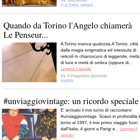
Da
Witzbalinka
CULTURA
VIAGGI
,
Quando da Torino l'Angelo chiamerà
Le Penseur...
A Torino manca qualcosa.A Torino, città
dalla magia enigmatica ed intessuta di
reticoli in chiaroscuro di leggende, metà
di luce e metà di ombra (oppure di...
Leggere il seguito
Da
Il Viaggiatore Ignorante
VIAGGI
#unviaggiovintage: un ricordo speciale
E' arrivato il mio turno di raccontarvi
#unviaggiovintage. Scavo in profondità 
torno al 1997, il mio primo viaggio fuori
dall'Italia, 4 giorni a Parigi e...
Leggere il
seguito