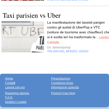
Taxi parisien vs Uber
La manifestazione dei tassisti parigini
contro gli autisti di UberPop e VTC
(voiture de tourisme avec chauffeur) ch
si è svolta ieri ha trasformato la...
Legger
il seguito
Da
Italianiaparigi
ITALIANI NEL MONDO
VIAGGI
,
Home
Presentazione
Contatti
Condizioni d'uso
Lavora con noi
Informazioni azienda
Rassegna stampa
Proponi il tuo blog
F.A.Q.
Gestisci i cookie