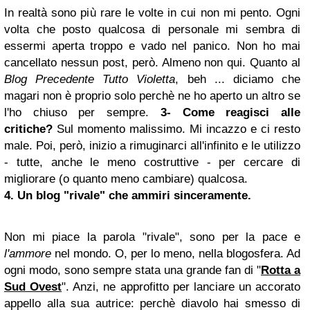
In realtà sono più rare le volte in cui non mi pento. Ogni
volta che posto qualcosa di personale mi sembra di
essermi aperta troppo e vado nel panico. Non ho mai
cancellato nessun post, però. Almeno non qui. Quanto al
Blog Precedente Tutto Violetta
, beh ... diciamo che
magari non è proprio solo perchè ne ho aperto un altro se
l'ho chiuso per sempre.
3- Come reagisci alle
critiche?
Sul momento malissimo. Mi incazzo e ci resto
male. Poi, però, inizio a rimuginarci all'infinito e le utilizzo
- tutte, anche le meno costruttive - per cercare di
migliorare (o quanto meno cambiare) qualcosa.
4. Un blog "rivale" che ammiri sinceramente.
Non mi piace la parola "rivale", sono per la pace e
l'ammore
nel mondo. O, per lo meno, nella blogosfera. Ad
ogni modo, sono sempre stata una grande fan di "
Rotta a
Sud Ovest
". Anzi, ne approfitto per lanciare un accorato
appello alla sua autrice: perchè diavolo hai smesso di