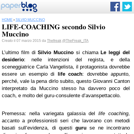
HOME
›
SILVIO MUCCINO
LIFE-COACHING secondo Silvio
Muccino
Creato il 07 marzo 2015 da
Thefreak
@TheFreak_ITA
L’ultimo film di
Silvio Muccino
si chiama
Le leggi del
desiderio
: nelle intenzioni del regista, e della
sceneggiatrice Carla Vangelista, il protagonista dovrebbe
essere un esempio di
life coach
: dovrebbe appunto,
perché, vale la pena dirlo subito, questo Giovanni Canton
interpretato da Muccino stesso ha davvero poco del
coach, e molto del guru-consulente d’avanspettacolo.
Premessa: nella variegata galassia del
life coaching
,
accanto a professionisti seri che lavorano con metodi
basati sull’evidenza, di questi
guru
se ne incontrano