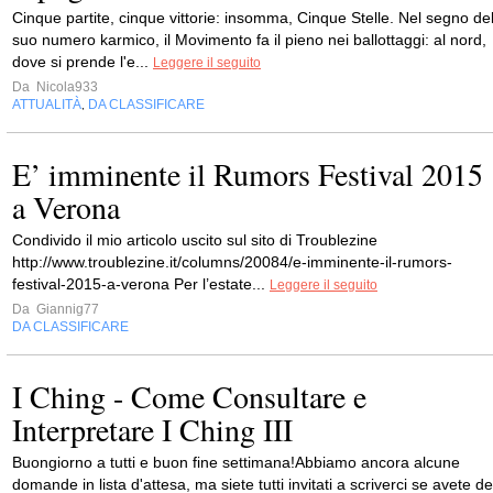
Cinque partite, cinque vittorie: insomma, Cinque Stelle. Nel segno de
suo numero karmico, il Movimento fa il pieno nei ballottaggi: al nord,
dove si prende l'e...
Leggere il seguito
Da
Nicola933
ATTUALITÀ
DA CLASSIFICARE
,
E’ imminente il Rumors Festival 2015
a Verona
Condivido il mio articolo uscito sul sito di Troublezine
http://www.troublezine.it/columns/20084/e-imminente-il-rumors-
festival-2015-a-verona Per l’estate...
Leggere il seguito
Da
Giannig77
DA CLASSIFICARE
I Ching - Come Consultare e
Interpretare I Ching III
Buongiorno a tutti e buon fine settimana!Abbiamo ancora alcune
domande in lista d'attesa, ma siete tutti invitati a scriverci se avete de