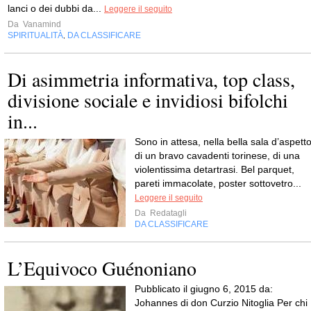
lanci o dei dubbi da...
Leggere il seguito
Da
Vanamind
SPIRITUALITÀ
DA CLASSIFICARE
,
Di asimmetria informativa, top class,
divisione sociale e invidiosi bifolchi
in...
Sono in attesa, nella bella sala d’aspett
di un bravo cavadenti torinese, di una
violentissima detartrasi. Bel parquet,
pareti immacolate, poster sottovetro...
Leggere il seguito
Da
Redatagli
DA CLASSIFICARE
L’Equivoco Guénoniano
Pubblicato il giugno 6, 2015 da:
Johannes di don Curzio Nitoglia Per chi