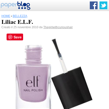
HOME
›
BELLEZZA
Liliac E.L.F.
Creato il 25 novembre 2010 da
Thegirlwithcurioushair
Save