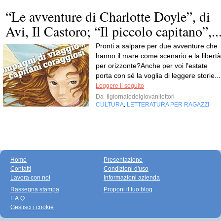
“Le avventure di Charlotte Doyle”, di
Avi, Il Castoro; “Il piccolo capitano”,..
Pronti a salpare per due avventure che
hanno il mare come scenario e la libertà
per orizzonte?Anche per voi l’estate
porta con sé la voglia di leggere storie...
Leggere il seguito
Da
Ilgiornaledeigiovanilettori
CULTURA
LETTERATURA PER RAGAZZI
,
Home
Presentazione
Contatti
Condizioni d'uso
Lavora con noi
Informazioni azienda
Rassegna stampa
Proponi il tuo blog
F.A.Q.
Gestisci i cookie