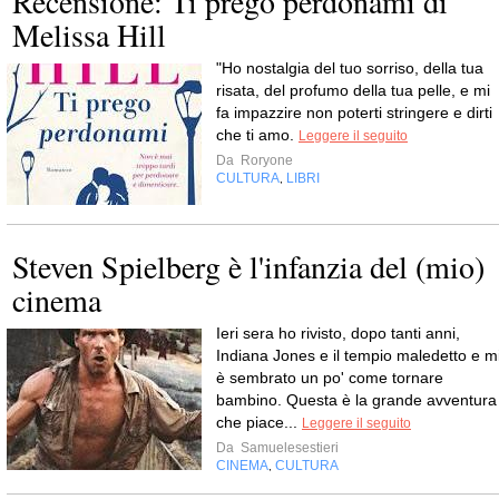
Recensione: Ti prego perdonami di
Melissa Hill
"Ho nostalgia del tuo sorriso, della tua
risata, del profumo della tua pelle, e mi
fa impazzire non poterti stringere e dirti
che ti amo.
Leggere il seguito
Da
Roryone
CULTURA
LIBRI
,
Steven Spielberg è l'infanzia del (mio)
cinema
Ieri sera ho rivisto, dopo tanti anni,
Indiana Jones e il tempio maledetto e m
è sembrato un po' come tornare
bambino. Questa è la grande avventura
che piace...
Leggere il seguito
Da
Samuelesestieri
CINEMA
CULTURA
,