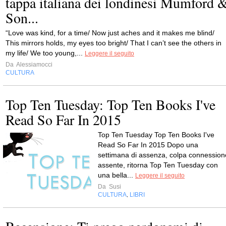
tappa italiana dei londinesi Mumford 
Son...
“Love was kind, for a time/ Now just aches and it makes me blind/
This mirrors holds, my eyes too bright/ That I can’t see the others in
my life/ We too young,...
Leggere il seguito
Da
Alessiamocci
CULTURA
Top Ten Tuesday: Top Ten Books I've
Read So Far In 2015
Top Ten Tuesday Top Ten Books I've
Read So Far In 2015 Dopo una
settimana di assenza, colpa connession
assente, ritorna Top Ten Tuesday con
una bella...
Leggere il seguito
Da
Susi
CULTURA
LIBRI
,