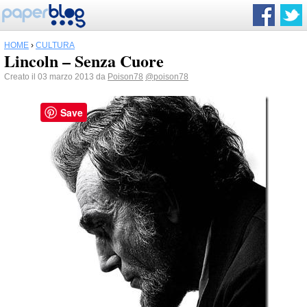
HOME
›
CULTURA
Lincoln – Senza Cuore
Creato il 03 marzo 2013 da
Poison78
@poison78
Save