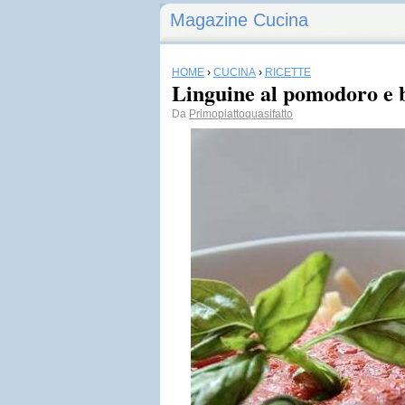
Magazine Cucina
HOME
›
CUCINA
›
RICETTE
Linguine al pomodoro e b
Da
Primopiattoquasifatto