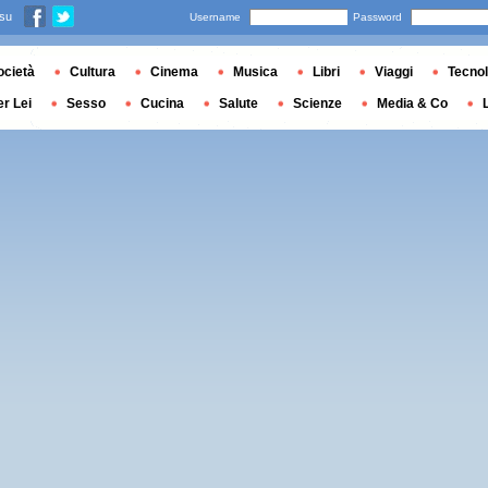
 su
Username
Password
ocietà
Cultura
Cinema
Musica
Libri
Viaggi
Tecnol
er Lei
Sesso
Cucina
Salute
Scienze
Media & Co