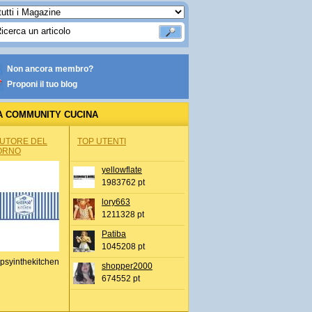
Non ancora membro?
Proponi il tuo blog
A COMMUNITY CUCINA
AUTORE DEL
TOP UTENTI
ORNO
yellowflate
1983762 pt
lory663
1211328 pt
Patiba
1045208 pt
psyinthekitchen
shopper2000
674552 pt