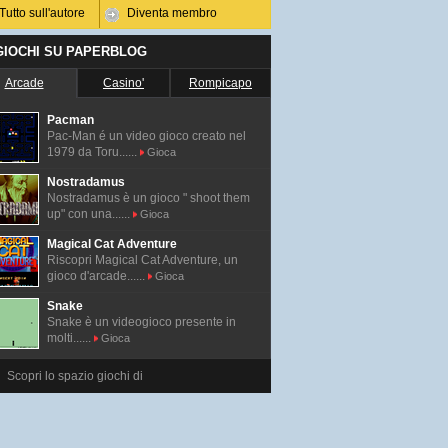
Tutto sull'autore
Diventa membro
 GIOCHI SU PAPERBLOG
Arcade
Casino'
Rompicapo
Pacman
Pac-Man é un video gioco creato nel
1979 da Toru......
Gioca
Nostradamus
Nostradamus è un gioco " shoot them
up" con una......
Gioca
Magical Cat Adventure
Riscopri Magical Cat Adventure, un
gioco d'arcade......
Gioca
Snake
Snake è un videogioco presente in
molti......
Gioca
Scopri lo spazio giochi di