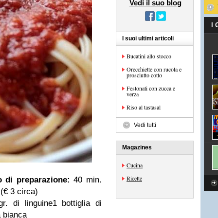
Vedi il suo blog
I
I suoi ultimi articoli
Bucatini allo stocco
Orecchiette con rucola e
prosciutto cotto
Festonati con zucca e
verza
Riso al tastasal
Vedi tutti
Magazines
Cucina
Ricette
 di preparazione:
40 min.
(€ 3 circa)
r. di linguine1 bottiglia di
 bianca