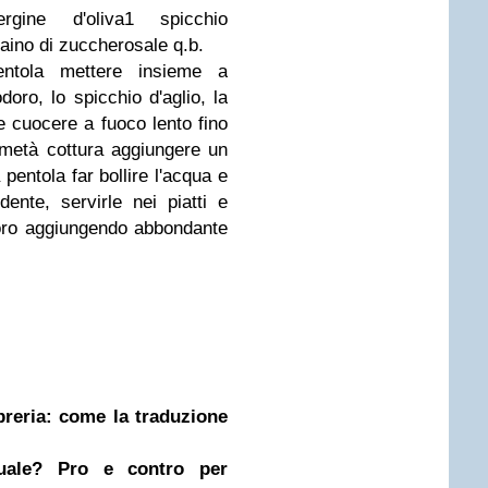
gine d'oliva1 spicchio
aino di zuccherosale q.b.
entola mettere insieme a
doro, lo spicchio d'aglio, la
re cuocere a fuoco lento fino
metà cottura aggiungere un
 pentola far bollire l'acqua e
dente, servirle nei piatti e
oro aggiungendo abbondante
ibreria: come la traduzione
nuale? Pro e contro per