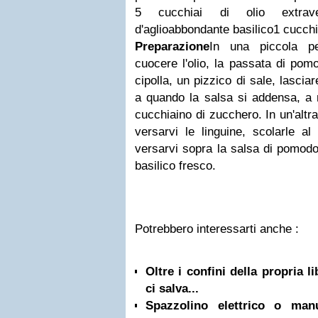
5 cucchiai di olio extraver
d'aglioabbondante basilico1 cucchi
Preparazione
In una piccola p
cuocere l'olio, la passata di pomo
cipolla, un pizzico di sale, lascia
a quando la salsa si addensa, a 
cucchiaino di zucchero. In un'altra
versarvi le linguine, scolarle al 
versarvi sopra la salsa di pomod
basilico fresco.
Potrebbero interessarti anche :
Oltre i confini della propria l
ci salva...
Spazzolino elettrico o ma