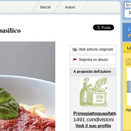
Giochi
Autori
asilico
L
Vedi articolo originale
L'
Segnala un abuso
GI
A proposito dell'autore
Agi
Primopiattoquasifatto
1491
condivisioni
Vedi il suo profilo