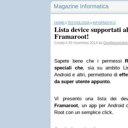
Magazine Informatica
HOME
›
TECNOLOGIA
›
INFORMATICA
Lista device supportati a
Framaroot!
Creato il 20 novembre 2014 da
Desktopsolutio
Sapete bene che i permessi
speciali che
, sia su ambito Li
Android e altri, permettono di
eff
da super utente appunto
.
Vi presento una lista dei dev
Framaroot
, un app per Android c
Root con un semplice click.