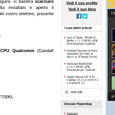
eguire, vi basterà
scaricare
Vedi il suo profilo
 installato e aperto il
Vedi il suo blog
el vostro telefono, presente
I
I suoi ultimi articoli
:
Age of Tanks: World of
Battle v.1.1.3 MOD APK
Download per Android
n CPU Qualcomm
(Gandalf
[Guida] Spostare la barra
(launcher) di Unity in
basso su [Ubuntu 16.04]
Stickman Battlefields
v.1.6.3 MOD APK
Download per Android
Apple rilascia OS X El
Capitan 10.11.4, tvOS 9.2
e watchOS 2.2
Vedi tutti
TF700KL
Dossier Paperblog
Samsung