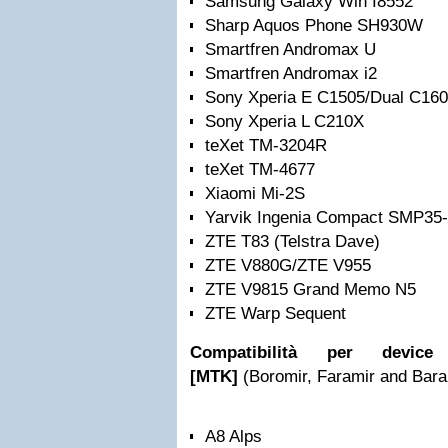
Samsung Galaxy Win I8552
Sharp Aquos Phone SH930W
Smartfren Andromax U
Smartfren Andromax i2
Sony Xperia E C1505/Dual C16
Sony Xperia L C210X
teXet TM-3204R
teXet TM-4677
Xiaomi Mi-2S
Yarvik Ingenia Compact SMP35
ZTE T83 (Telstra Dave)
ZTE V880G/ZTE V955
ZTE V9815 Grand Memo N5
ZTE Warp Sequent
Compatibilità per devi
[MTK]
(Boromir, Faramir and Barahi
A8 Alps