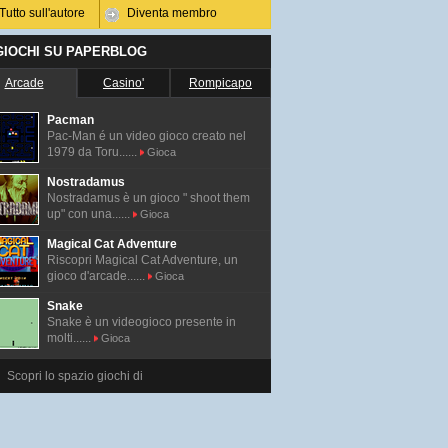
Tutto sull'autore
Diventa membro
 GIOCHI SU PAPERBLOG
Arcade
Casino'
Rompicapo
Pacman
Pac-Man é un video gioco creato nel
1979 da Toru......
Gioca
Nostradamus
Nostradamus è un gioco " shoot them
up" con una......
Gioca
Magical Cat Adventure
Riscopri Magical Cat Adventure, un
gioco d'arcade......
Gioca
Snake
Snake è un videogioco presente in
molti......
Gioca
Scopri lo spazio giochi di