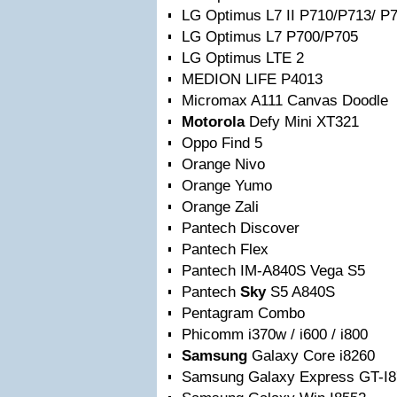
LG Optimus L7 II P710/P713/ P
LG Optimus L7 P700/Р705
LG Optimus LTE 2
MEDION LIFE P4013
Micromax A111 Canvas Doodle
Motorola
Defy Mini XT321
Oppo Find 5
Orange Nivo
Orange Yumo
Orange Zali
Pantech Discover
Pantech Flex
Pantech IM-A840S Vega S5
Pantech
Sky
S5 A840S
Pentagram Combo
Phicomm i370w / i600 / i800
Samsung
Galaxy Core i8260
Samsung Galaxy Express GT-I8