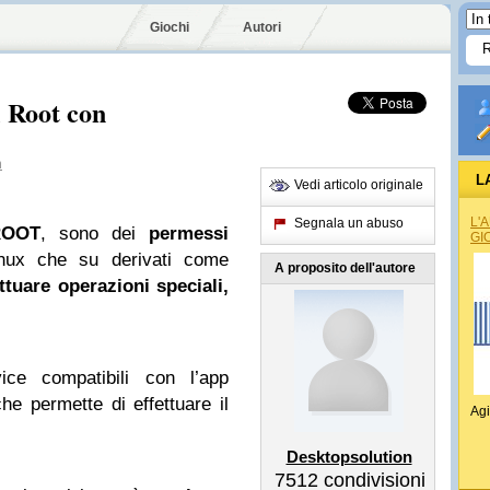
Giochi
Autori
l Root con
n
L
Vedi articolo originale
L'
Segnala un abuso
ROOT
, sono dei
permessi
GI
nux che su derivati come
A proposito dell'autore
ettuare operazioni speciali,
ice compatibili con l’app
he permette di effettuare il
Agi
Desktopsolution
7512
condivisioni