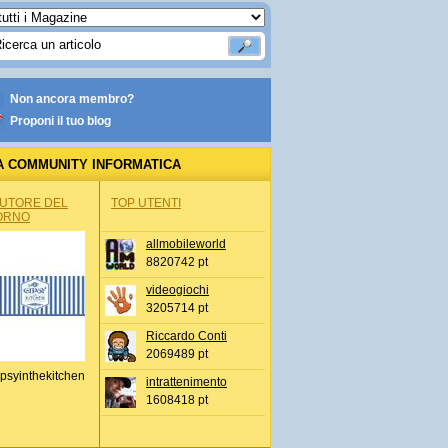
Non ancora membro?
Proponi il tuo blog
A COMMUNITY INFORMATICA
AUTORE DEL
TOP UTENTI
ORNO
allmobileworld
8820742 pt
videogiochi
3205714 pt
Riccardo Conti
2069489 pt
psyinthekitchen
intrattenimento
1608418 pt