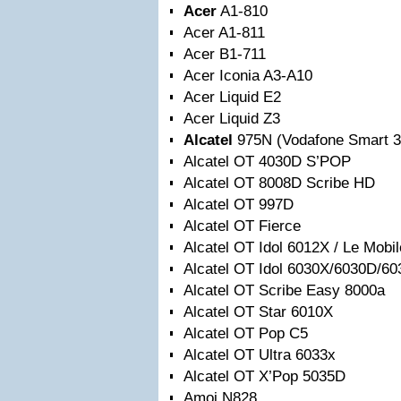
Acer
A1-810
Acer A1-811
Acer B1-711
Acer Iconia A3-A10
Acer Liquid E2
Acer Liquid Z3
Alcatel
975N (Vodafone Smart 3
Alcatel OT 4030D S’POP
Alcatel OT 8008D Scribe HD
Alcatel OT 997D
Alcatel OT Fierce
Alcatel OT Idol 6012X / Le Mobi
Alcatel OT Idol 6030X/6030D/6
Alcatel OT Scribe Easy 8000a
Alcatel OT Star 6010X
Alcatel OT Pop C5
Alcatel OT Ultra 6033x
Alcatel OT X’Pop 5035D
Amoi N828