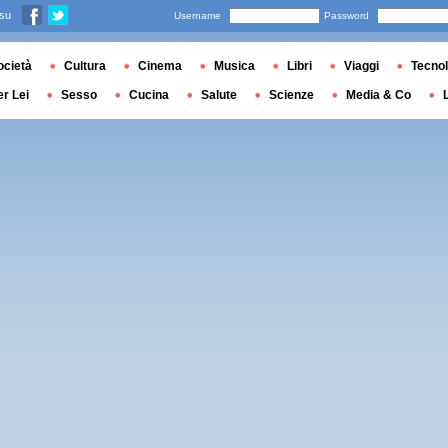
 su
Username
Password
ocietà
Cultura
Cinema
Musica
Libri
Viaggi
Tecnol
er Lei
Sesso
Cucina
Salute
Scienze
Media & Co