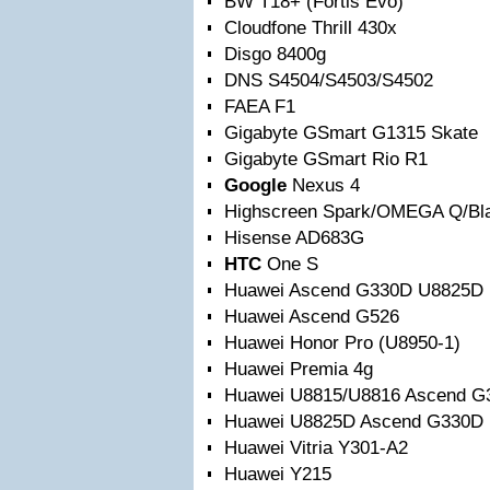
BW T18+ (Fortis Evo)
Cloudfone Thrill 430x
Disgo 8400g
DNS S4504/S4503/S4502
FAEA F1
Gigabyte GSmart G1315 Skate
Gigabyte GSmart Rio R1
Google
Nexus 4
Highscreen Spark/OMEGA Q/Blas
Hisense AD683G
HTC
One S
Huawei Ascend G330D U8825D
Huawei Ascend G526
Huawei Honor Pro (U8950-1)
Huawei Premia 4g
Huawei U8815/U8816 Ascend G
Huawei U8825D Ascend G330D
Huawei Vitria Y301-A2
Huawei Y215