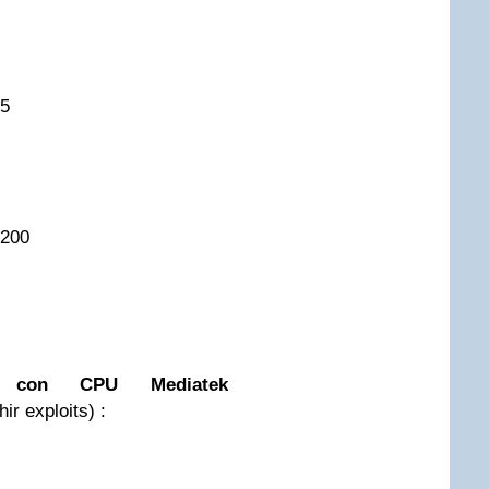
05
-200
ce con CPU Mediatek
r exploits) :