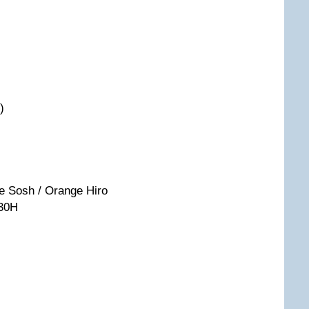
)
le Sosh / Orange Hiro
030H