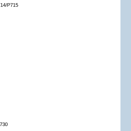
714/P715
730