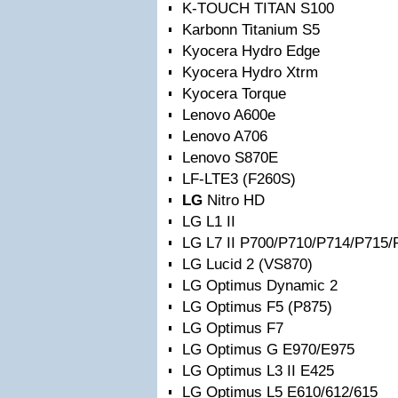
K-TOUCH TITAN S100
Karbonn Titanium S5
Kyocera Hydro Edge
Kyocera Hydro Xtrm
Kyocera Torque
Lenovo A600e
Lenovo A706
Lenovo S870E
LF-LTE3 (F260S)
LG
Nitro HD
LG L1 II
LG L7 II P700/P710/P714/P715/
LG Lucid 2 (VS870)
LG Optimus Dynamic 2
LG Optimus F5 (P875)
LG Optimus F7
LG Optimus G E970/E975
LG Optimus L3 II E425
LG Optimus L5 E610/612/615