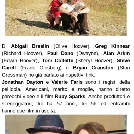
Di
Abigail Breslin
(Olive Hoover),
Greg Kinnear
(Richard Hoover),
Paul Dano
(Dwayne),
Alan Arkin
(Edwin Hoover),
Toni Collette
(Sheryl Hoover),
Steve
Carell
(Frank Ginsberg) e
Bryan Cranston
(Stan
Grossman) ho già parlato ai rispettivi link.
Jonathan Dayton
e
Valerie Faris
sono i registi della
pellicola. Americani, marito e moglie, hanno diretto
parecchi video e il film
Ruby Sparks
. Anche produttori e
sceneggiatori, lui ha 57 anni, lei 56 ed entrambi
hanno due film in uscita.