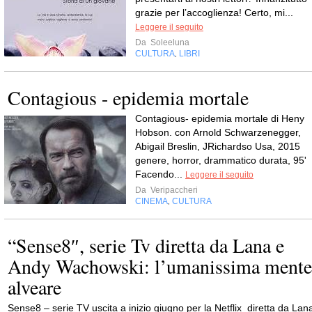
grazie per l’accoglienza! Certo, mi...
Leggere il seguito
Da
Soleeluna
CULTURA
LIBRI
,
Contagious - epidemia mortale
Contagious- epidemia mortale di Heny
Hobson. con Arnold Schwarzenegger,
Abigail Breslin, JRichardso Usa, 2015
genere, horror, drammatico durata, 95'
Facendo...
Leggere il seguito
Da
Veripaccheri
CINEMA
CULTURA
,
“Sense8″, serie Tv diretta da Lana e
Andy Wachowski: l’umanissima mente
alveare
Sense8 – serie TV uscita a inizio giugno per la Netflix diretta da Lan