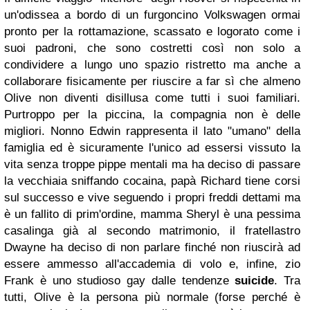
un'odissea a bordo di un furgoncino Volkswagen ormai
pronto per la rottamazione, scassato e logorato come i
suoi padroni, che sono costretti così non solo a
condividere a lungo uno spazio ristretto ma anche a
collaborare fisicamente per riuscire a far sì che almeno
Olive non diventi disillusa come tutti i suoi familiari.
Purtroppo per la piccina, la compagnia non è delle
migliori. Nonno Edwin rappresenta il lato "umano" della
famiglia ed è sicuramente l'unico ad essersi vissuto la
vita senza troppe pippe mentali ma ha deciso di passare
la vecchiaia sniffando cocaina, papà Richard tiene corsi
sul successo e vive seguendo i propri freddi dettami ma
è un fallito di prim'ordine, mamma Sheryl è una pessima
casalinga già al secondo matrimonio, il fratellastro
Dwayne ha deciso di non parlare finché non riuscirà ad
essere ammesso all'accademia di volo e, infine, zio
Frank è uno studioso gay dalle tendenze
suicide
. Tra
tutti, Olive è la persona più normale (forse perché è