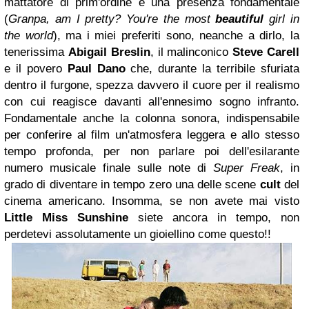
mattatore di prim'ordine e una presenza fondamentale
(
Granpa, am I pretty? You're the most
beautiful
girl in
the world
), ma i miei preferiti sono, neanche a dirlo, la
tenerissima
Abigail Breslin
, il malinconico
Steve Carell
e il povero
Paul Dano
che, durante la terribile sfuriata
dentro il furgone, spezza davvero il cuore per il realismo
con cui reagisce davanti all'ennesimo sogno infranto.
Fondamentale anche la colonna sonora, indispensabile
per conferire al film un'atmosfera leggera e allo stesso
tempo profonda, per non parlare poi dell'esilarante
numero musicale finale sulle note di
Super Freak
, in
grado di diventare in tempo zero una delle scene
cult
del
cinema americano. Insomma, se non avete mai visto
Little Miss Sunshine
siete ancora in tempo, non
perdetevi assolutamente un gioiellino come questo!!