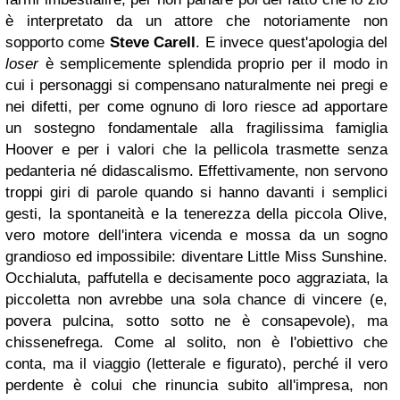
è interpretato da un attore che notoriamente non
sopporto come
Steve Carell
. E invece quest'apologia del
loser
è semplicemente splendida proprio per il modo in
cui i personaggi si compensano naturalmente nei pregi e
nei difetti, per come ognuno di loro riesce ad apportare
un sostegno fondamentale alla fragilissima famiglia
Hoover e per i valori che la pellicola trasmette senza
pedanteria né didascalismo. Effettivamente, non servono
troppi giri di parole quando si hanno davanti i semplici
gesti, la spontaneità e la tenerezza della piccola Olive,
vero motore dell'intera vicenda e mossa da un sogno
grandioso ed impossibile: diventare Little Miss Sunshine.
Occhialuta, paffutella e decisamente poco aggraziata, la
piccoletta non avrebbe una sola chance di vincere (e,
povera pulcina, sotto sotto ne è consapevole), ma
chissenefrega. Come al solito, non è l'obiettivo che
conta, ma il viaggio (letterale e figurato), perché il vero
perdente è colui che rinuncia subito all'impresa, non