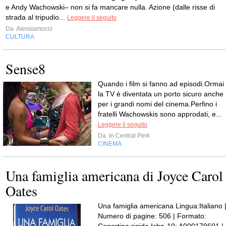
e Andy Wachowski– non si fa mancare nulla. Azione (dalle risse di
strada al tripudio...
Leggere il seguito
Da
Alessiamocci
CULTURA
Sense8
Quando i film si fanno ad episodi.Ormai
la TV è diventata un porto sicuro anche
per i grandi nomi del cinema.Perfino i
fratelli Wachowskis sono approdati, e...
Leggere il seguito
Da
In Central Perk
CINEMA
Una famiglia americana di Joyce Carol
Oates
Una famiglia americana Lingua:Italiano 
Numero di pagine: 506 | Formato:
Copertina rigida Isbn-10: A000179601 |