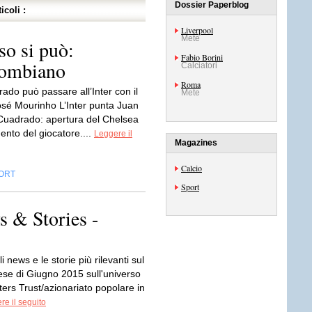
Dossier Paperblog
icoli :
Liverpool
Mete
so si può:
Fabio Borini
olombiano
Calciatori
Roma
ado può passare all’Inter con il
Mete
José Mourinho L’Inter punta Juan
Cuadrado: apertura del Chelsea
mento del giocatore....
Leggere il
Magazines
Calcio
ORT
Sport
 & Stories -
i news e le storie più rilevanti sul
ese di Giugno 2015 sull'universo
ers Trust/azionariato popolare in
re il seguito