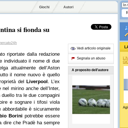
Giochi
Autori
ntina si fionda su
ercato24h
L
Vedi articolo originale
to riportate dalla redazione
L'
Segnala un abuso
 individuato il nome di due
GI
belga attualmente dell’Aston
A proposito dell'autore
tutto il nome nuovo è quello
roprietà del
Liverpool
. L’ex
nel mirino anche dell’Inter,
n duello tra le due compagini
oire e sognare i tifosi viola
Agi
ù abbordabile è sicuramente
bio Borini
potrebbe essere
a dire che Pradè ha sempre