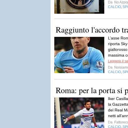
Da
No Azpo
CALCIO
SP
,
Raggiunto l'accordo t
L’asse Rom
riporta Sky
giallorosso
massima co
Leggere il s
Da
Noisiam
CALCIO
SP
,
Roma: per la porta si
Iker Casill
la Gazzetta
del Real Ma
netti all'an
Da
Fattorec
CALCIO
SP
,