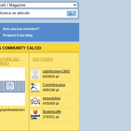
Non ancora membro?
Proponi il tuo blog
A COMMUNITY CALCIO
AUTORE DEL
TOP UTENTI
ORNO
pablitosway1983
604854 pt
Corrintoscana
489198 pt
vesuviolive
445069 pt
psyinthekitchen
Basketcaffe
378351 pt