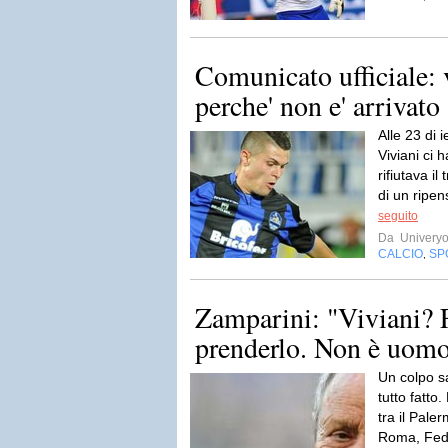
Comunicato ufficiale: 
perche' non e' arrivato
Alle 23 di 
Viviani ci 
rifiutava i
di un ripe
seguito
Da
Univery
CALCIO
SP
,
Zamparini: "Viviani? 
prenderlo. Non è uomo
Un colpo s
tutto fatto.
tra il Pale
Roma, Feder