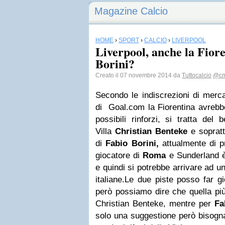
Magazine Calcio
HOME
›
SPORT
›
CALCIO
›
LIVERPOOL
Liverpool, anche la Fiore
Borini?
Creato il 07 novembre 2014 da
Tuttocalcio
@cm
Secondo le indiscrezioni di merca
di Goal.com la Fiorentina avrebbe
possibili rinforzi, si tratta del 
Villa
Christian Benteke
e soprat
di
Fabio Borini,
attualmente di p
giocatore di
Roma
e Sunderland è 
e quindi si potrebbe arrivare ad u
italiane.Le due piste posso far gi
però possiamo dire che quella pi
Christian Benteke, mentre per
Fa
solo una suggestione però bisogn