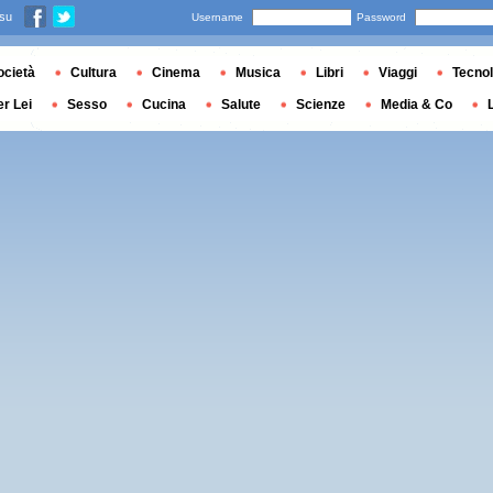
 su
Username
Password
ocietà
Cultura
Cinema
Musica
Libri
Viaggi
Tecnol
er Lei
Sesso
Cucina
Salute
Scienze
Media & Co