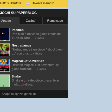
Tutto sull'autore
Diventa membro
 GIOCHI SU PAPERBLOG
Arcade
Casino'
Rompicapo
Pacman
Pac-Man é un video gioco creato nel
1979 da Toru......
Gioca
Nostradamus
Nostradamus è un gioco " shoot them
up" con una......
Gioca
Magical Cat Adventure
Riscopri Magical Cat Adventure, un
gioco d'arcade......
Gioca
Snake
Snake è un videogioco presente in
molti......
Gioca
Scopri lo spazio giochi di