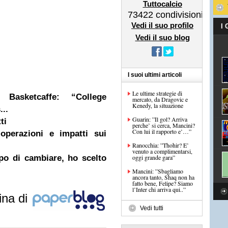
Tuttocalcio
73422
condivisioni
Vedi il suo profilo
I
Vedi il suo blog
I suoi ultimi articoli
Le ultime strategie di
Basketcaffe: “College
mercato, da Dragovic e
Kenedy, la situazione
...
Guarin: ”Il gol? Arriva
ti
perche’ si cerca, Mancini?
Con lui il rapporto e’…”
 operazioni e impatti sui
Ranocchia: ”Thohir? E’
venuto a complimentarsi,
po di cambiare, ho scelto
oggi grande gara”
Mancini: ”Sbagliamo
ancora tanto, Shaq non ha
fatto bene, Felipe? Siamo
l’Inter chi arriva qui..”
ina di
Vedi tutti