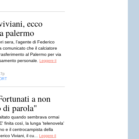
viviani, ecco
 a palermo
ieri sera, l’agente di Federico
ha comunicato che il calciatore
l trasferimento al Palermo per via
nsamento personale.
Leggere il
o7p
ORT
Fortunati a non
 di parola"
altato quando sembrava ormai
 E' finita così, la lunga 'telenovela'
rmo e il centrocampista della
ico Viviani, il cu...
Leggere il