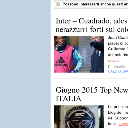
Possono interessarti anche questi art
Inter – Cuadrado, ades
nerazzurri forti sul c
Juan Cuadr
placet di 
Guillerme 
al trasferi
seguito
Da
Alex80
CALCIO
SP
,
Giugno 2015 Top News
ITALIA
Le principal
blog del m
dei Support
Italia.
Legge