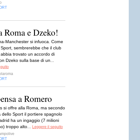
p
ORT
ra Roma e Dzeko!
a-Manchester si infuoca. Come
 Sport, sembrerebbe che il club
 abbia trovato un accordo di
n Dzeko sulla base di un...
eguito
olaroma
ORT
 pensa a Romero
as si offre alla Roma, ma secondo
 dello Sport il portiere spagnolo
drid ha un ingaggio (7 milioni
no) troppo alto...
Leggere il seguito
ampolive
ORT