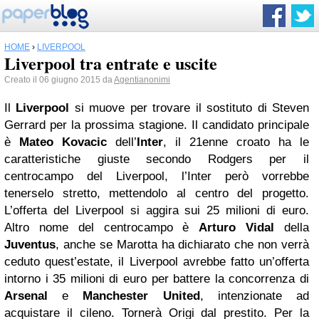
HOME
›
LIVERPOOL
Liverpool tra entrate e uscite
Creato il 06 giugno 2015 da
Agentianonimi
Il
Liverpool
si muove per trovare il sostituto di Steven
Gerrard per la prossima stagione. Il candidato principale
è
Mateo Kovacic
dell’
Inter
, il 21enne croato ha le
caratteristiche giuste secondo Rodgers per il
centrocampo del Liverpool, l’Inter però vorrebbe
tenerselo stretto, mettendolo al centro del progetto.
L’offerta del Liverpool si aggira sui 25 milioni di euro.
Altro nome del centrocampo è
Arturo Vidal
della
Juventus
, anche se Marotta ha dichiarato che non verrà
ceduto quest’estate, il Liverpool avrebbe fatto un’offerta
intorno i 35 milioni di euro per battere la concorrenza di
Arsenal
e
Manchester United
, intenzionate ad
acquistare il cileno. Tornerà Origi dal prestito. Per la