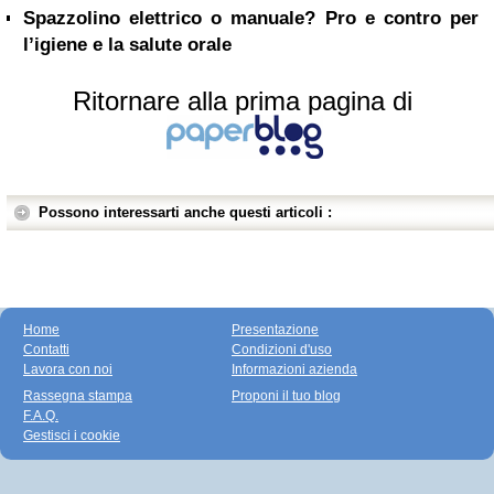
Spazzolino elettrico o manuale? Pro e contro per
l’igiene e la salute orale
Ritornare alla prima pagina di
Possono interessarti anche questi articoli :
Home
Presentazione
Contatti
Condizioni d'uso
Lavora con noi
Informazioni azienda
Rassegna stampa
Proponi il tuo blog
F.A.Q.
Gestisci i cookie