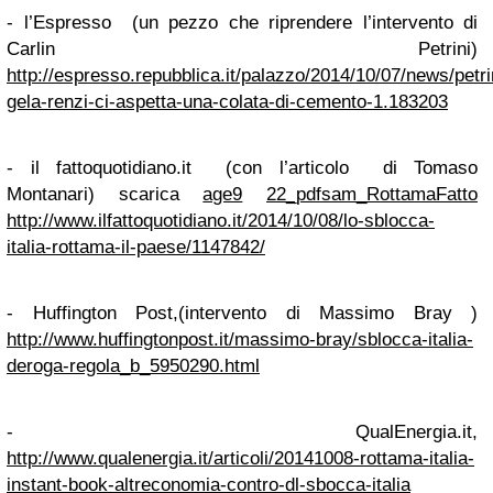
- l’Espresso (un pezzo che riprendere l’intervento di
Carlin Petrini)
http://espresso.repubblica.it/palazzo/2014/10/07/news/petri
gela-renzi-ci-aspetta-una-colata-di-cemento-1.183203
- il fattoquotidiano.it (con l’articolo di Tomaso
Montanari) scarica
age9
22_pdfsam_RottamaFatto
http://www.ilfattoquotidiano.it/2014/10/08/lo-sblocca-
italia-rottama-il-paese/1147842/
- Huffington Post,(intervento di Massimo Bray )
http://www.huffingtonpost.it/massimo-bray/sblocca-italia-
deroga-regola_b_5950290.html
- QualEnergia.it,
http://www.qualenergia.it/articoli/20141008-rottama-italia-
instant-book-altreconomia-contro-dl-sbocca-italia