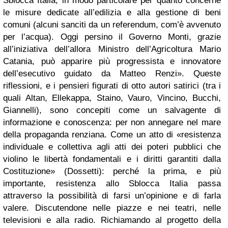
Sblocca Italia, in modo particolare per quanto concerne
le misure dedicate all’edilizia e alla gestione di beni
comuni (alcuni sanciti da un referendum, com’è avvenuto
per l’acqua). Oggi persino il Governo Monti, grazie
all’iniziativa dell’allora Ministro dell’Agricoltura Mario
Catania, può apparire più progressista e innovatore
dell’esecutivo guidato da Matteo Renzi». Queste
riflessioni, e i pensieri figurati di otto autori satirici (tra i
quali Altan, Ellekappa, Staino, Vauro, Vincino, Bucchi,
Giannelli), sono concepiti come un salvagente di
informazione e conoscenza: per non annegare nel mare
della propaganda renziana. Come un atto di «resistenza
individuale e collettiva agli atti dei poteri pubblici che
violino le libertà fondamentali e i diritti garantiti dalla
Costituzione» (Dossetti): perché la prima, e più
importante, resistenza allo Sblocca Italia passa
attraverso la possibilità di farsi un’opinione e di farla
valere. Discutendone nelle piazze e nei teatri, nelle
televisioni e alla radio. Richiamando al progetto della