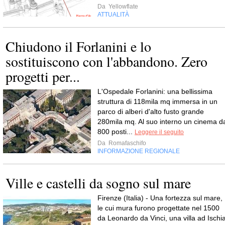
Da
Yellowflate
ATTUALITÀ
Chiudono il Forlanini e lo
sostituiscono con l'abbandono. Zero
progetti per...
L'Ospedale Forlanini: una bellissima
struttura di 118mila mq immersa in un
parco di alberi d'alto fusto grande
280mila mq. Al suo interno un cinema d
800 posti...
Leggere il seguito
Da
Romafaschifo
INFORMAZIONE REGIONALE
Ville e castelli da sogno sul mare
Firenze (Italia) - Una fortezza sul mare,
le cui mura furono progettate nel 1500
da Leonardo da Vinci, una villa ad Ischi