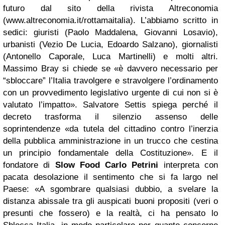
futuro dal sito della rivista Altreconomia
(www.altreconomia.it/rottamaitalia). L’abbiamo scritto in
sedici: giuristi (Paolo Maddalena, Giovanni Losavio),
urbanisti (Vezio De Lucia, Edoardo Salzano), giornalisti
(Antonello Caporale, Luca Martinelli) e molti altri.
Massimo Bray si chiede se «è davvero necessario per
“sbloccare” l’Italia travolgere e stravolgere l’ordinamento
con un provvedimento legislativo urgente di cui non si è
valutato l’impatto». Salvatore Settis spiega perché il
decreto trasforma il silenzio assenso delle
soprintendenze «da tutela del cittadino contro l’inerzia
della pubblica amministrazione in un trucco che cestina
un principio fondamentale della Costituzione». E il
fondatore di
Slow Food
Carlo Petrini
interpreta con
pacata desolazione il sentimento che si fa largo nel
Paese: «A sgombrare qualsiasi dubbio, a svelare la
distanza abissale tra gli auspicati buoni propositi (veri o
presunti che fossero) e la realtà, ci ha pensato lo