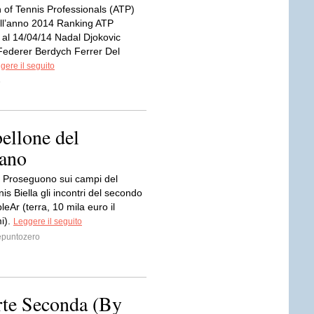
n of Tennis Professionals (ATP)
dell’anno 2014 Ranking ATP
 al 14/04/14 Nadal Djokovic
ederer Berdych Ferrer Del
gere il seguito
5
bellone del
tano
ti Proseguono sui campi del
nis Biella gli incontri del secondo
Ar (terra, 10 mila euro il
i).
Leggere il seguito
puntozero
te Seconda (By