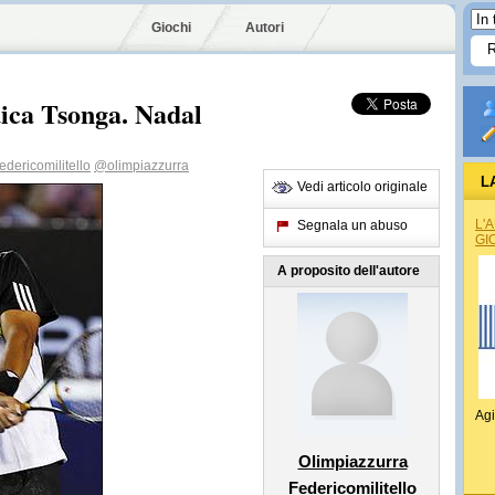
Giochi
Autori
dica Tsonga. Nadal
edericomilitello
@olimpiazzurra
L
Vedi articolo originale
L'
Segnala un abuso
GI
A proposito dell'autore
Agi
Olimpiazzurra
Federicomilitello