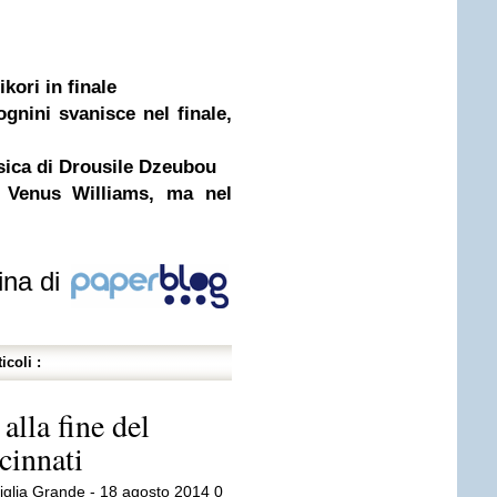
kori in finale
ognini svanisce nel finale,
usica di Drousile Dzeubou
i Venus Williams, ma nel
ina di
icoli :
alla fine del
cinnati
siglia Grande - 18 agosto 2014 0