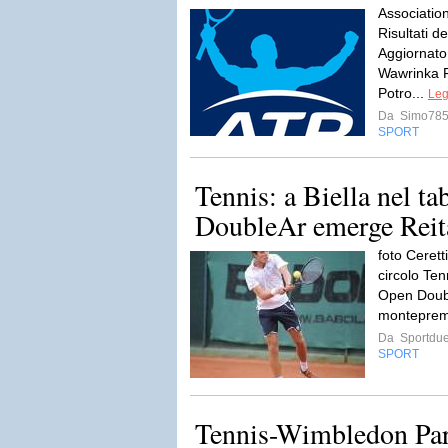
Associatio
Risultati 
Aggiornato
Wawrinka F
Potro...
Leg
Da
Simo78
SPORT
Tennis: a Biella nel ta
DoubleAr emerge Rei
foto Ceret
circolo Ten
Open Double
monteprem
Da
Sportdue
SPORT
Tennis-Wimbledon Par