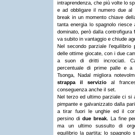
intraprendenza, che più volte lo sp
e ad obbligare il numero due al
break in un momento chiave della
tanta energia lo spagnolo riesce 
dominato, però dalla controfigura 
va subito in vantaggio e chiude a
Nel secondo parziale l'equilibrio
delle ottime giocate, con i due ca
a suon di dritti incrociati. 
percentuale di prime palle e a
Tsonga, Nadal migliora notevolme
strappa il servizio
al france
conseguenza anche il set.
Nel terzo ed ultimo parziale ci si
pimpante e galvanizzato dalla pari
a tirar fuori le unghie ed il co
persino di
due break.
La fine per
ma un ultimo sussulto di orgo
equilibrio la partita: lo spagnolo