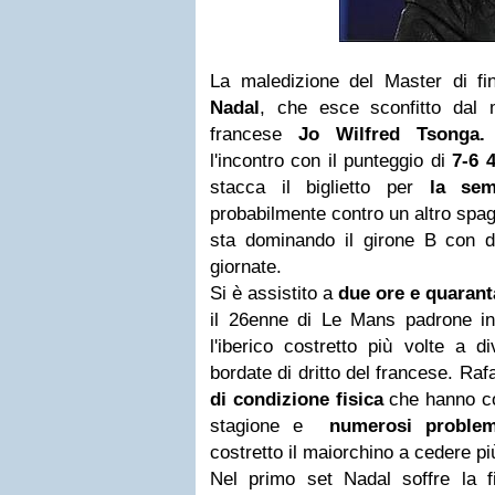
La maledizione del Master di f
Nadal
, che esce sconfitto dal
francese
Jo Wilfred Tsonga
l'incontro con il punteggio di
7-6 
stacca il biglietto per
la sem
probabilmente contro un altro spa
sta dominando il girone B con du
giornate.
Si è assistito a
d
ue ore e quarant
il 26enne di Le Mans padrone i
l'iberico costretto più volte a 
bordate di dritto del francese. Ra
di condizione fisica
che hanno con
stagione e
numerosi problem
costretto il maiorchino a cedere più
Nel primo set Nadal soffre la f