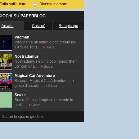
Tutto sull'autore
Diventa membro
 GIOCHI SU PAPERBLOG
Arcade
Casino'
Rompicapo
Pacman
Pac-Man é un video gioco creato nel
1979 da Toru......
Gioca
Nostradamus
Nostradamus è un gioco " shoot them
up" con una......
Gioca
Magical Cat Adventure
Riscopri Magical Cat Adventure, un
gioco d'arcade......
Gioca
Snake
Snake è un videogioco presente in
molti......
Gioca
Scopri lo spazio giochi di