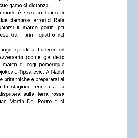
i due game di distanza.
 mondo è solo un fuoco di
i due clamorosi errori di Rafa
galarsi il
match point
, poi
cese tra i primi quattro del
iunge quindi a Federer ed
avversario (come già detto
i match di oggi pomeriggio
jokovic-Tipsarevic. A Nadal
he britanniche e prepararsi al
 la stagione tennistica: la
disputerà sulla terra rossa
uan Martin Del Portro e di