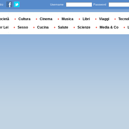
 su
Username
Password
ocietà
Cultura
Cinema
Musica
Libri
Viaggi
Tecnol
er Lei
Sesso
Cucina
Salute
Scienze
Media & Co