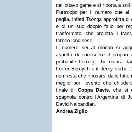
nell'ottavo game e si riporta a sol
Purtroppo per il numero due al
paglia, infatti Tsonga approfitta d
e di un suo doppio fallo per re
trasformato, che proietta il fran
torneo londinese.
Il numero sei al mondo si agg
aspetta di conoscere il proprio 
probabile Ferrer), che uscirà da
Ferrer-Berdych e il derby serbo D
non resta che riposarsi dalle fatic
meglio per l'evento che chiuderà
finale di
Coppa Davis
, che si 
spagnola contro l'Argentina di J
David Nalbandian.
Andrea Ziglio