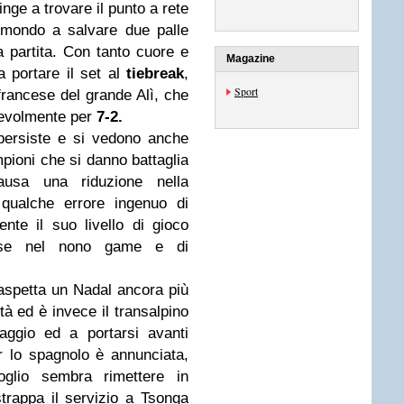
inge a trovare il punto a rete
 mondo a salvare due palle
 partita. Con tanto cuore e
Magazine
a portare il set al
tiebreak
,
Sport
francese del grande Alì, che
gevolmente per
7-2.
 persiste e si vedono anche
mpioni che si danno battaglia
Causa una riduzione nella
 qualche errore ingenuo di
nte il suo livello di gioco
se nel nono game e di
 aspetta un Nadal ancora più
tà ed è invece il transalpino
raggio ed a portarsi avanti
 lo spagnolo è annunciata,
glio sembra rimettere in
 strappa il servizio a Tsonga