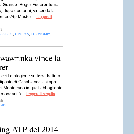
ia Grande. Roger Federer torna
o, dopo due anni, vincendo la
torneo Atp Master...
Leggere il
33
CALCIO
CINEMA
ECONOMIA
,
,
,
 wawrinka vince la
rer
ucci La stagione su terra battuta
tipasto di Casablanca - si apre
di Montecarlo in quell’abbagliante
i mondanità...
Leggere il seguito
li
NIS
nking ATP del 2014