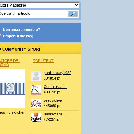
Non ancora membro?
Proponi il tuo blog
A COMMUNITY SPORT
AUTORE DEL
TOP UTENTI
ORNO
pablitosway1983
604854 pt
Corrintoscana
489198 pt
vesuviolive
445069 pt
psyinthekitchen
Basketcaffe
378351 pt