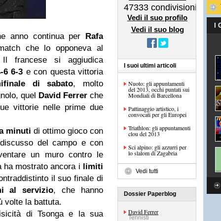
47333
condivisioni
Vedi il suo profilo
I
Vedi il suo blog
ine anno continua per
Rafa
 match che lo opponeva al
.
Il francese si aggiudica
I suoi ultimi articoli
4-6 6-3
e con questa vittoria
ifinale di sabato
, molto
Nuoto: gli appuntamenti
del 2013, occhi puntati sui
gnolo, quel
David Ferrer
che
Mondiali di Barcellona
e vittorie nelle prime due
Pattinaggio artistico, i
convocati per gli Europei
Triathlon: gli appuntamenti
a minuti
di ottimo gioco con
clou del 2013
ndiscusso del campo e con
Sci alpino: gli azzurri per
lo slalom di Zagabria
diventare un muro contro le
fa ha mostrato ancora i
limiti
Vedi tutti
traddistinto il suo finale di
i al servizio
, che hanno
Dossier Paperblog
 volte la battuta.
David Ferrer
isicità di Tsonga e la sua
Tennisti