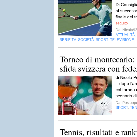
Di Consigl
al success
finale del 
seguito
Da
Nicola9
ATTUALITÀ
,
SERIE TV
SOCIETÀ
SPORT
TELEVISIONE
,
,
,
Torneo di montecarlo:
sfida svizzera con fede
di Nicola P
– dopo l’an
col torneo 
scenario d
Da
Postpopu
SPORT
TEN
,
Tennis, risultati e ra