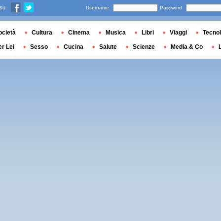
 su
Username
Password
ocietà
Cultura
Cinema
Musica
Libri
Viaggi
Tecnol
er Lei
Sesso
Cucina
Salute
Scienze
Media & Co