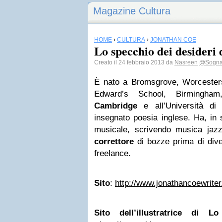
Magazine Cultura
HOME
›
CULTURA
›
JONATHAN COE
Lo specchio dei desideri
Creato il 24 febbraio 2013 da
Nasreen
@Sogna
È nato a Bromsgrove, Worcestersh
Edward’s School, Birmingham
Cambridge
e all’Università d
insegnato poesia inglese. Ha, in 
musicale, scrivendo musica jazz 
correttore
di bozze prima di diven
freelance.
Sito
:
http://www.jonathancoewrite
Sito dell’illustratrice di L