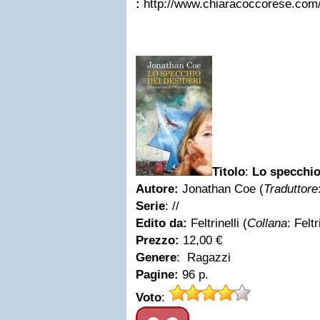
:
http://www.chiaracoccorese.com/i
Titolo
:
Lo specchio
Autore:
Jonathan Coe (
Traduttore
Serie
: //
Edito da:
Feltrinelli (
Collana
: Feltr
Prezzo:
12,00 €
Genere
: Ragazzi
Pagine:
96 p.
Voto
: