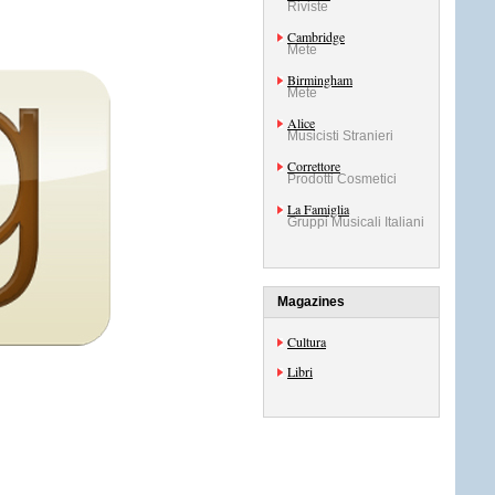
Riviste
Cambridge
Mete
Birmingham
Mete
Alice
Musicisti Stranieri
Correttore
Prodotti Cosmetici
La Famiglia
Gruppi Musicali Italiani
Magazines
Cultura
Libri