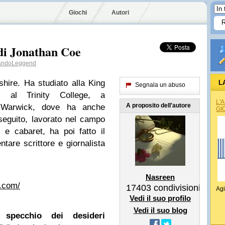
Giochi
Autori
 di Jonathan Coe
ndoLeggend
ire. Ha studiato alla King
L
Segnala un abuso
, al Trinity College, a
L'
A proposito dell'autore
i Warwick, dove ha anche
GI
seguito, lavorato nel campo
e cabaret, ha poi fatto il
tare scrittore e giornalista
Nasreen
r.com/
17403
condivisioni
Agi
Vedi il suo profilo
Vedi il suo blog
o specchio dei desideri