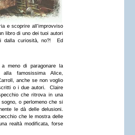
eria e scoprire all’improvviso
n libro di uno dei tuoi autori
si dalla curiosità, no?! Ed
e a meno di paragonare la
e, alla famosissima Alice,
arroll, anche se non voglio
ritti o i due autori. Claire
pecchio che ritrova in una
di sogno, o perlomeno che si
mente le dà delle delusioni.
specchio che le mostra delle
na realtà modificata, forse