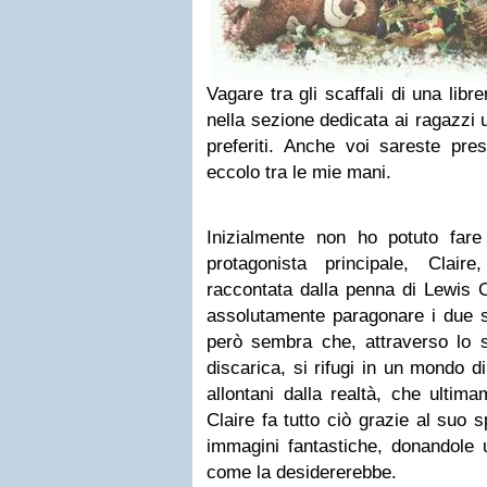
Vagare tra gli scaffali di una libr
nella sezione dedicata ai ragazzi u
preferiti. Anche voi sareste pre
eccolo tra le mie mani.
Inizialmente non ho potuto far
protagonista principale, Clair
raccontata dalla penna di Lewis C
assolutamente paragonare i due sc
però sembra che, attraverso lo s
discarica, si rifugi in un mondo 
allontani dalla realtà, che ultima
Claire fa tutto ciò grazie al suo 
immagini fantastiche, donandole u
come la desidererebbe.