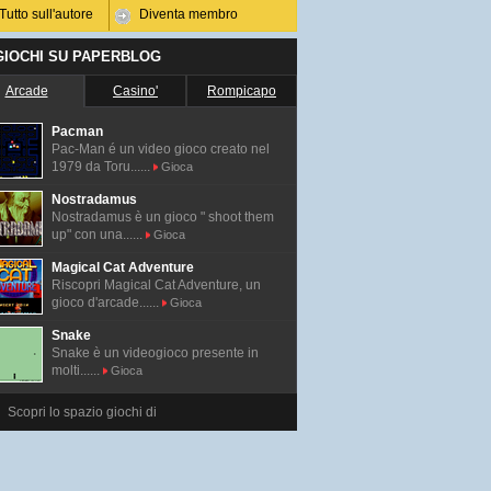
Tutto sull'autore
Diventa membro
 GIOCHI SU PAPERBLOG
Arcade
Casino'
Rompicapo
Pacman
Pac-Man é un video gioco creato nel
1979 da Toru......
Gioca
Nostradamus
Nostradamus è un gioco " shoot them
up" con una......
Gioca
Magical Cat Adventure
Riscopri Magical Cat Adventure, un
gioco d'arcade......
Gioca
Snake
Snake è un videogioco presente in
molti......
Gioca
Scopri lo spazio giochi di