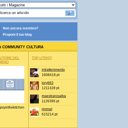
Non ancora membro?
Proponi il tuo blog
A COMMUNITY CULTURA
AUTORE DEL
TOP UTENTI
ORNO
intrattenimento
1608418 pt
lory663
1211328 pt
maestrarosalba
1126395 pt
psyinthekitchen
rimmel
615214 pt