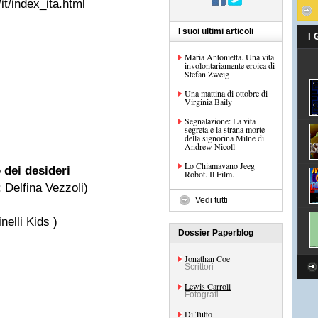
t/index_ita.html
I suoi ultimi articoli
I
Maria Antonietta. Una vita
involontariamente eroica di
Stefan Zweig
Una mattina di ottobre di
Virginia Baily
Segnalazione: La vita
segreta e la strana morte
della signorina Milne di
Andrew Nicoll
Lo Chiamavano Jeeg
 dei desideri
Robot. Il Film.
: Delfina Vezzoli)
Vedi tutti
inelli Kids )
Dossier Paperblog
Jonathan Coe
Scrittori
Lewis Carroll
Fotografi
Di Tutto