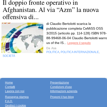
Il doppio fronte operativo in
Afghanistan. Al via “Azm” la nuova
offensiva di...
di Claudio Bertolotti scarica la
pubblicazione completa CeMiSS OSS
3/2015 (articolo pp. 114-128) ISBN 978-
88-99468-06-04 Claudio Bertolotti warn
us of the IS...
Leggere il seguito
Da
Asa
POLITICA
POLITICA INTERNAZIONALE
,
,
SOCIETÀ
Home
Presentazione
Contatti
Condizioni d'uso
Lavora con noi
Informazioni azienda
Rassegna stampa
Proponi il tuo blog
F.A.Q.
Gestisci i cookie