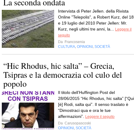
La seconda ondata
Intervista di Peter Jellen. della Rivista
Online "Telepolis", a Robert Kurz, del 18
e 19 luglio del 2010 Peter Jellen: Mr.
Kurz, negli ultimi tre anni, la...
Leggere il
seguito
Da
Francosenia
CULTURA
OPINIONI
SOCIETÀ
,
,
“Hic Rhodus, hic salta” – Grecia,
Tsipras e la democrazia col culo del
popolo
Il titolo dell’Huffington Post del
28/06/2015 “Hic Rhodus, hic salta” [“Qui
[è] Rodi, salta qui”. Il senso traslato è
“Dimostraci qua e ora le tue
affermazioni”.
Leggere il seguito
Da
Carusopascoski
OPINIONI
SOCIETÀ
,