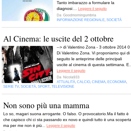
Tanto imbarazzo a formulare la
diagnosi:...
Leggere il seguito
Da
Goodmorningumbria
INFORMAZIONE REGIONALE
SOCIETÀ
,
Al Cinema: le uscite del 2 ottobre
--> di Valentino Zona - 3 ottobre 2014 0
Di Valentino Zona. Vi proponiamo qui di
seguito le anteprime delle principali
uscite al cinema di questa settimana. E..
Leggere il seguito
Da
Nicola933
ATTUALITÀ
CALCIO
CINEMA
ECONOMIA
,
,
,
,
SERIE TV
SOCIETÀ
SPORT
TELEVISIONE
,
,
,
Non sono più una mamma
Lo so, magari suona arrogante. O falso. O provocatorio.Ma il fatto è
che capisco chi ci sta passando ex novo e quindi tutto è una scoperta
ma per me non è più...
Leggere il seguito