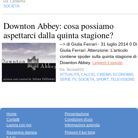
Da
Lanterna
SOCIETÀ
Downton Abbey: cosa possiamo
aspettarci dalla quinta stagione?
--> di Giulia Ferrari - 31 luglio 2014 0 Di
Giulia Ferrari. Attenzione: L’articolo
contiene spoiler sulla quinta stagione di
Downton Abbey.
Leggere il seguito
Da
Nicola933
ATTUALITÀ
CALCIO
CINEMA
ECONOMIA
,
,
,
,
SERIE TV
SOCIETÀ
SPORT
TELEVISIONE
,
,
,
Home
Presentazione
Contatti
Condizioni d'uso
Lavora con noi
Informazioni azienda
Rassegna stampa
Proponi il tuo blog