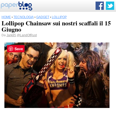
HOME
›
TECNOLOGIA
›
GADGET
›
LOLLIPOP
Lollipop Chainsaw sui nostri scaffali il 15
Giugno
Da
Jark85
@LandOfRust
Save