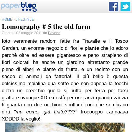
HOME
›
LIFESTYLE
Lomography # 5 the old farm
Creato il 03 maggio 2011 da
Pavona
foto veramente random fatte fra Travalle e il Tosco
Garden, un enorme negozio di fiori e
piante
che io adoro
perchè oltre ad essere gigantesco e peno strapieno di
fiori colorati ha anche un giardino altrettanto grande
pieno di alberi e piante da frutta, e un recinto con un
sacco di animali da fattoria!! il più bello è questa
dolcissima maialina qua sotto che non appena la tocchi
dietro un orecchio quella si butta per terra per farsi
grattare ovunque XD e ci stà per ore, anzi quando vai via
ti guarda con due occhioni sbrillucciconi che sembrano
dirti
"ma come, già finito????"
trooooppo carinaaaa
XDDDD la voglio!!