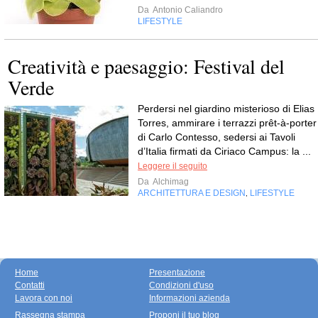
Da
Antonio Caliandro
LIFESTYLE
Creatività e paesaggio: Festival del
Verde
Perdersi nel giardino misterioso di Elias
Torres, ammirare i terrazzi prêt-à-porter
di Carlo Contesso, sedersi ai Tavoli
d’Italia firmati da Ciriaco Campus: la ...
Leggere il seguito
Da
Alchimag
ARCHITETTURA E DESIGN
LIFESTYLE
,
Home
Presentazione
Contatti
Condizioni d'uso
Lavora con noi
Informazioni azienda
Rassegna stampa
Proponi il tuo blog