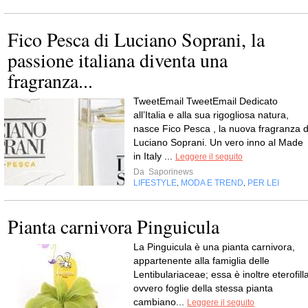
Fico Pesca di Luciano Soprani, la
passione italiana diventa una
fragranza...
TweetEmail TweetEmail Dedicato
all’Italia e alla sua rigogliosa natura,
nasce Fico Pesca , la nuova fragranza d
Luciano Soprani. Un vero inno al Made
in Italy ...
Leggere il seguito
Da
Saporinews
LIFESTYLE
MODA E TREND
PER LEI
,
,
Pianta carnivora Pinguicula
La Pinguicula è una pianta carnivora,
appartenente alla famiglia delle
Lentibulariaceae; essa è inoltre eterofill
ovvero foglie della stessa pianta
cambiano...
Leggere il seguito