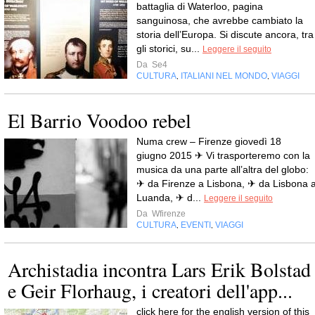
battaglia di Waterloo, pagina
sanguinosa, che avrebbe cambiato la
storia dell’Europa. Si discute ancora, tra
gli storici, su...
Leggere il seguito
Da
Se4
CULTURA
ITALIANI NEL MONDO
VIAGGI
,
,
El Barrio Voodoo rebel
Numa crew – Firenze giovedì 18
giugno 2015 ✈ Vi trasporteremo con la
musica da una parte all’altra del globo:
✈ da Firenze a Lisbona, ✈ da Lisbona 
Luanda, ✈ d...
Leggere il seguito
Da
Wfirenze
CULTURA
EVENTI
VIAGGI
,
,
Archistadia incontra Lars Erik Bolstad
e Geir Florhaug, i creatori dell'app...
click here for the english version of this