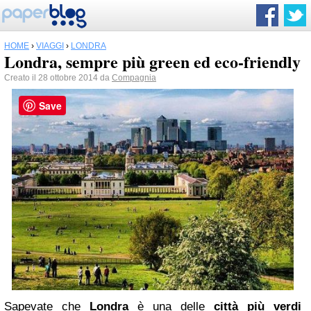
HOME
›
VIAGGI
›
LONDRA
Londra, sempre più green ed eco-friendly
Creato il 28 ottobre 2014 da
Compagnia
Save
Sapevate che
Londra
è una delle
città più verdi