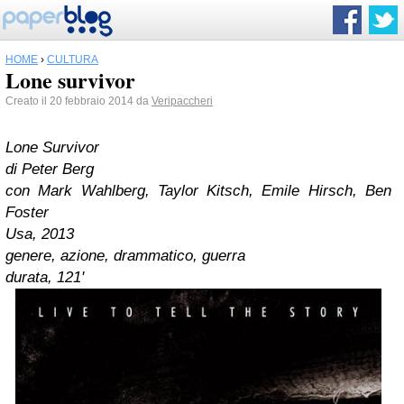
HOME
›
CULTURA
Lone survivor
Creato il 20 febbraio 2014 da
Veripaccheri
Lone Survivor
di Peter Berg
con
Mark Wahlberg, Taylor Kitsch, Emile Hirsch, Ben
Foster
Usa, 2013
genere, azione, drammatico, guerra
durata, 121'