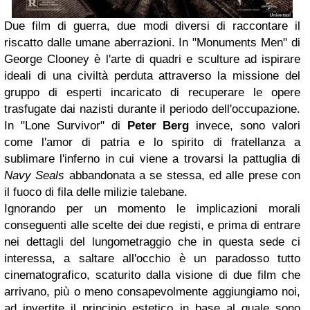
Due film di guerra, due modi diversi di raccontare il
riscatto dalle umane aberrazioni. In "Monuments Men" di
George Clooney è l'arte di quadri e sculture ad ispirare
ideali di una civiltà perduta attraverso la missione del
gruppo di esperti incaricato di recuperare le opere
trasfugate dai nazisti durante il periodo dell'occupazione.
In "Lone Survivor" di
Peter Berg
invece, sono valori
come l'amor di patria e lo spirito di fratellanza a
sublimare l'inferno in cui viene a trovarsi la pattuglia di
Navy Seals
abbandonata a se stessa, ed alle prese con
il fuoco di fila delle milizie talebane.
Ignorando per un momento le implicazioni morali
conseguenti alle scelte dei due registi, e prima di entrare
nei dettagli del lungometraggio che in questa sede ci
interessa, a saltare all'occhio è un paradosso tutto
cinematografico, scaturito dalla visione di due film che
arrivano, più o meno consapevolmente aggiungiamo noi,
ad invertite il principio estetico in base al quale sono