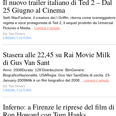
Il nuovo trailer italiano di Ted 2 – Dal
25 Giugno al Cinema
Seth MacFarlane, il creatore dei I Griffin, ritorna come sceneggiatore
regista e voce protagonista di Ted 2, il sequel prodotto da Universal
Pictures e Media...
Leggere il seguito
Da
Taxi Drivers
CINEMA
CULTURA
,
Stasera alle 22,45 su Rai Movie Milk
di Gus Van Sant
Anno: 2008Durata: 128'Distribuzione: BimGenere:
BiograficoNazionalita: USARegia: Gus Van SantData di uscita: 23-
January-2009Milk è un film biografico del 2008...
Leggere il seguito
Da
Taxi Drivers
CINEMA
CULTURA
,
Inferno: a Firenze le riprese del film di
Ron Howard con Tom Hanks