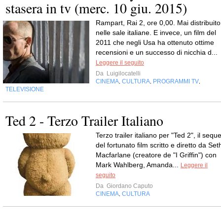
stasera in tv (merc. 10 giu. 2015)
Rampart, Rai 2, ore 0,00. Mai distribuito
nelle sale italiane. E invece, un film del
2011 che negli Usa ha ottenuto ottime
recensioni e un successo di nicchia d...
Leggere il seguito
Da
Luigilocatelli
CINEMA
CULTURA
PROGRAMMI TV
,
,
,
TELEVISIONE
Ted 2 - Terzo Trailer Italiano
Terzo trailer italiano per "Ted 2", il seque
del fortunato film scritto e diretto da Set
Macfarlane (creatore de "I Griffin") con
Mark Wahlberg, Amanda...
Leggere il
seguito
Da
Giordano Caputo
CINEMA
CULTURA
,