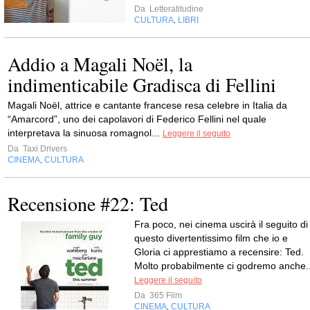
Da
Letteratitudine
CULTURA
LIBRI
,
Addio a Magali Noël, la
indimenticabile Gradisca di Fellini
Magali Noël, attrice e cantante francese resa celebre in Italia da
“Amarcord”, uno dei capolavori di Federico Fellini nel quale
interpretava la sinuosa romagnol...
Leggere il seguito
Da
Taxi Drivers
CINEMA
CULTURA
,
Recensione #22: Ted
Fra poco, nei cinema uscirà il seguito di
questo divertentissimo film che io e
Gloria ci apprestiamo a recensire: Ted.
Molto probabilmente ci godremo anche..
Leggere il seguito
Da
365 Film
CINEMA
CULTURA
,