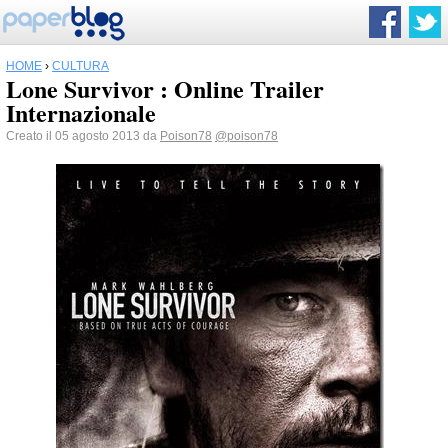
HOME
›
CULTURA
Lone Survivor : Online Trailer
Internazionale
Creato il 05 agosto 2013 da
Poison78
@poison78