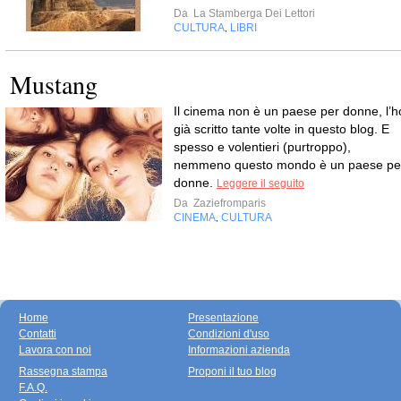
Da
La Stamberga Dei Lettori
CULTURA
LIBRI
,
Mustang
Il cinema non è un paese per donne, l’h
già scritto tante volte in questo blog. E
spesso e volentieri (purtroppo),
nemmeno questo mondo è un paese pe
donne.
Leggere il seguito
Da
Zaziefromparis
CINEMA
CULTURA
,
Home
Presentazione
Contatti
Condizioni d'uso
Lavora con noi
Informazioni azienda
Rassegna stampa
Proponi il tuo blog
F.A.Q.