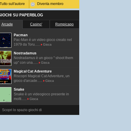
Tutto sull'autore
Diventa membro
 GIOCHI SU PAPERBLOG
Arcade
Casino'
Rompicapo
Pacman
Pac-Man é un video gioco creato nel
1979 da Toru......
Gioca
Nostradamus
Nostradamus è un gioco " shoot them
up" con una......
Gioca
Magical Cat Adventure
Riscopri Magical Cat Adventure, un
gioco d'arcade......
Gioca
Snake
Snake è un videogioco presente in
molti......
Gioca
Scopri lo spazio giochi di