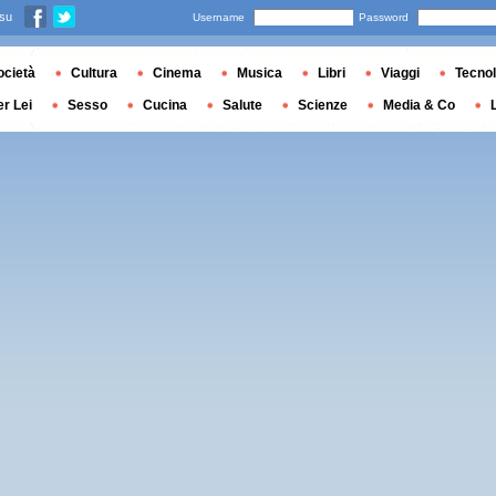
 su
Username
Password
ocietà
Cultura
Cinema
Musica
Libri
Viaggi
Tecnol
er Lei
Sesso
Cucina
Salute
Scienze
Media & Co