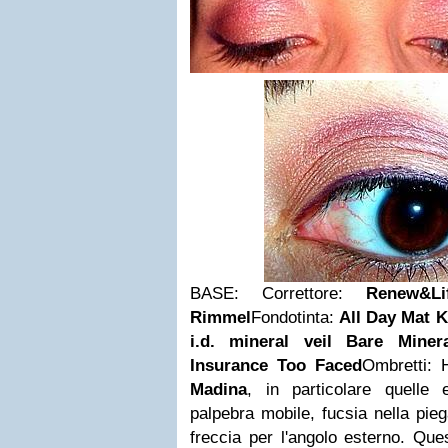
BASE: Correttore:
Renew&L
Rimmel
Fondotinta:
All Day Mat K
i.d. mineral veil Bare Minera
Insurance Too Faced
Ombretti: H
Madina
, in particolare quelle 
palpebra mobile, fucsia nella pieg
freccia per l'angolo esterno. Que