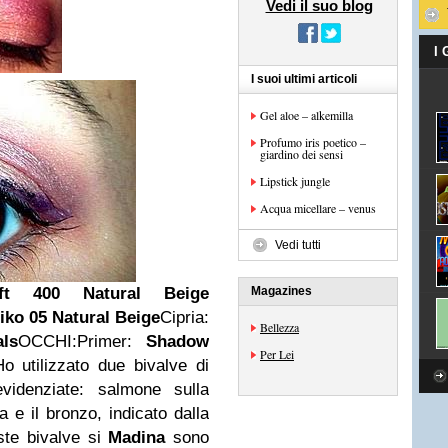
Vedi il suo blog
I
I suoi ultimi articoli
Gel aloe – alkemilla
Profumo iris poetico –
giardino dei sensi
Lipstick jungle
Acqua micellare – venus
Vedi tutti
ift 400 Natural Beige
Magazines
iko 05 Natural Beige
Cipria:
Bellezza
ls
OCCHI:Primer:
Shadow
Per Lei
o utilizzato due bivalve di
evidenziate: salmone sulla
a e il bronzo, indicato dalla
ste bivalve si
Madina
sono