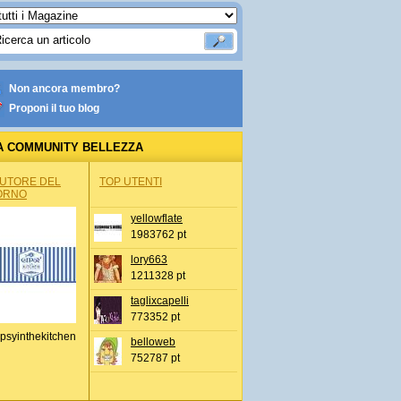
Non ancora membro?
Proponi il tuo blog
A COMMUNITY BELLEZZA
AUTORE DEL
TOP UTENTI
ORNO
yellowflate
1983762 pt
lory663
1211328 pt
taglixcapelli
773352 pt
psyinthekitchen
belloweb
752787 pt