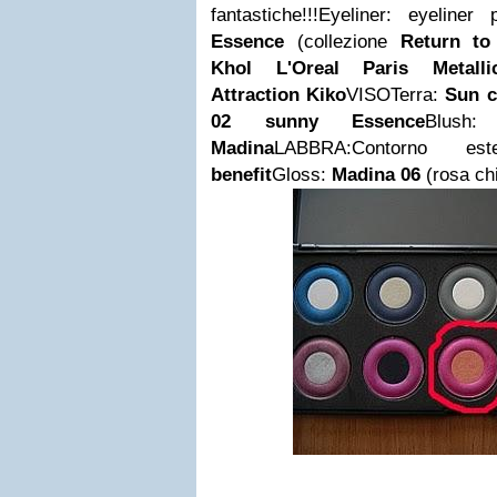
fantastiche!!!Eyeliner: eyeline
Essence
(collezione
Return to
Khol L'Oreal Paris Metall
Attraction Kiko
VISOTerra:
Sun c
02 sunny Essence
Blush
Madina
LABBRA:Contorno e
benefit
Gloss:
Madina 06
(rosa chi