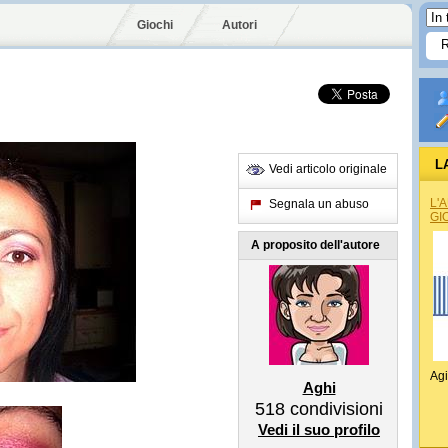
Giochi
Autori
L
Vedi articolo originale
L'
Segnala un abuso
GI
A proposito dell'autore
Agi
Aghi
518
condivisioni
Vedi il suo profilo