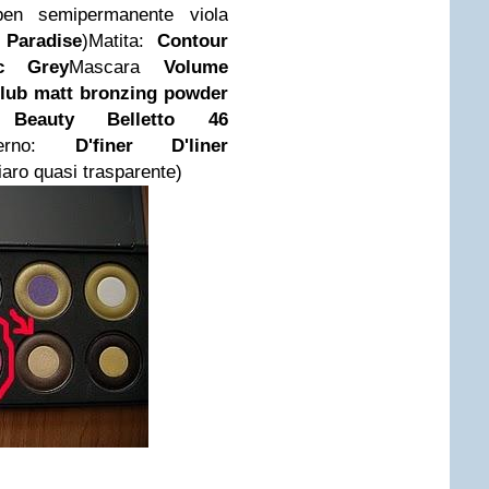
r pen semipermanente viola
 Paradise
)Matita:
Contour
ic Grey
Mascara
Volume
lub matt bronzing powder
:
Beauty Belletto 46
sterno:
D'finer D'liner
aro quasi trasparente)