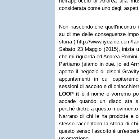
nell'approccio di Andrea alla m
considerata come uno degli aspetti 
Non nascondo che quell'incontro c
su di me delle conseguenze impor
storia (
http://www.iyezine.com/fa
Sabato 23 Maggio (2015), inizia 
che mi riguarda ed Andrea Pomini n
Partiamo (siamo in due, io ed Arm
aperto il negozio di dischi Gravi
appuntamenti in cui ospiteremo
sessioni di ascolto e di chiacchiere
LOOP it
è il nome e vorremo por
accade quando un disco sta su
perché dietro a questo movimento c
Narrano di chi le ha prodotte e 
stesso raccontano la storia di chi
questo senso l'ascolto è un'esperi
un emozione.