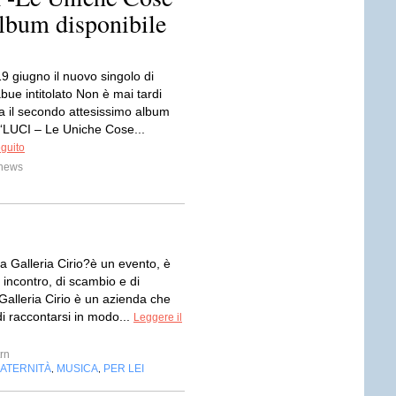
album disponibile
 19 giugno il nuovo singolo di
ue intitolato Non è mai tardi
pa il secondo attesissimo album
 “LUCI – Le Uniche Cose...
eguito
cnews
a Galleria Cirio?è un evento, è
 incontro, di scambio e di
Galleria Cirio è un azienda che
i raccontarsi in modo...
Leggere il
rn
ATERNITÀ
MUSICA
PER LEI
,
,