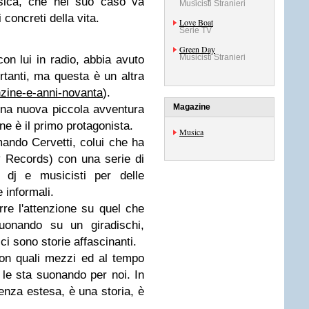
usica, che nel suo caso va
Musicisti Stranieri
concreti della vita.
Love Boat
Serie TV
Green Day
Musicisti Stranieri
on lui in radio, abbia avuto
tanti, ma questa è un altra
nzine-e-anni-novanta
).
Magazine
una nuova piccola avventura
e è il primo protagonista.
Musica
ando Cervetti, colui che ha
ty Records) con una serie di
 dj e musicisti per delle
 informali.
re l'attenzione su quel che
onando su un giradischi,
i sono storie affascinanti.
con quali mezzi ed al tempo
 le sta suonando per noi. In
enza estesa, è una storia, è