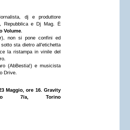
rnalista, dj e produttore
e, Repubblica e Dj Mag. È
o Volume
.
r), non si pone confini ed
sotto sta dietro all'etichetta
ce la ristampa in vinile del
ro.
ro (AbBestia!) e musicista
o Drive.
23 Maggio, ore 16.
Gravity
no 7/a, Torino