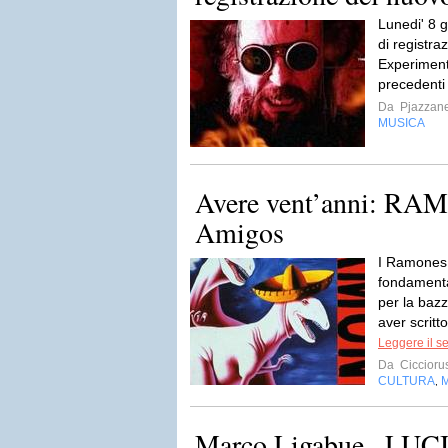
Lunedi' 8 
di registra
Experiment
precedenti 
Da
Pjazzan
MUSICA
Avere vent’anni: RA
Amigos
I Ramones 
fondamental
per la bazz
aver scritt
Leggere il s
Da
Ciccioru
CULTURA
,
Marco Ligabue , LUCI