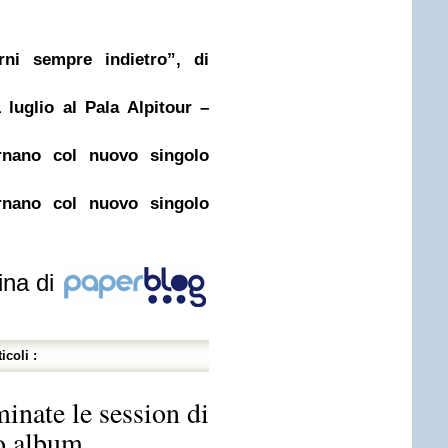
ni sempre indietro”, di
uglio al Pala Alpitour –
nano col nuovo singolo
nano col nuovo singolo
ina di
icoli :
inate le session di
vo album