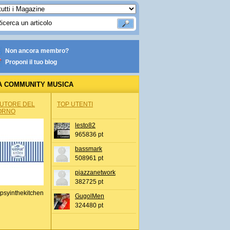
Non ancora membro?
Proponi il tuo blog
A COMMUNITY MUSICA
AUTORE DEL
TOP UTENTI
ORNO
lesto82
965836 pt
bassmark
508961 pt
pjazzanetwork
382725 pt
psyinthekitchen
GugolMen
324480 pt