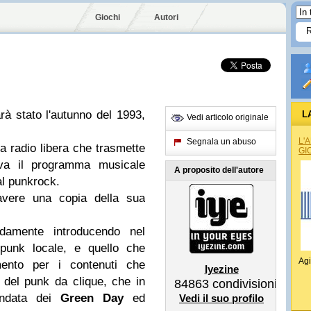
Giochi
Autori
rà stato l'autunno del 1993,
L
Vedi articolo originale
L'
Segnala un abuso
a radio libera che trasmette
GI
a il programma musicale
A proposito dell'autore
al punkrock.
avere una copia della sua
damente introducendo nel
 punk locale, e quello che
Agi
mento per i contenuti che
Iyezine
t del punk da clique, che in
84863
condivisioni
'ondata dei
Green Day
ed
Vedi il suo profilo