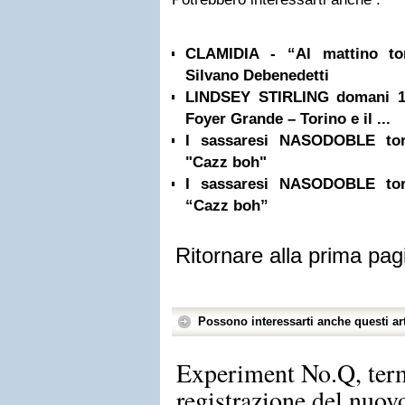
CLAMIDIA - “Al mattino tor
Silvano Debenedetti
LINDSEY STIRLING domani 1 l
Foyer Grande – Torino e il ...
I sassaresi NASODOBLE tor
"Cazz boh"
I sassaresi NASODOBLE tor
“Cazz boh”
Ritornare alla prima pag
Possono interessarti anche questi art
Experiment No.Q, term
registrazione del nuo