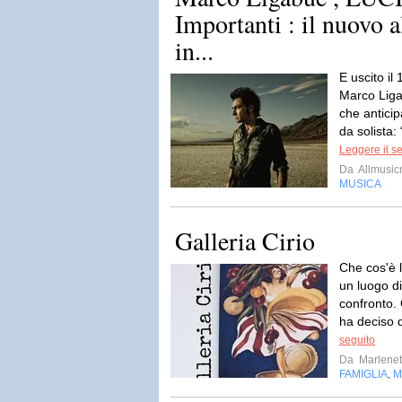
Importanti : il nuovo 
in...
E uscito il
Marco Ligab
che antici
da solista:
Leggere il s
Da
Allmusi
MUSICA
Galleria Cirio
Che cos'è l
un luogo di
confronto. 
ha deciso d
seguito
Da
Marlenet
FAMIGLIA
M
,