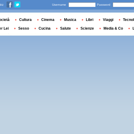
 su
Username
Password
ocietà
Cultura
Cinema
Musica
Libri
Viaggi
Tecnol
er Lei
Sesso
Cucina
Salute
Scienze
Media & Co