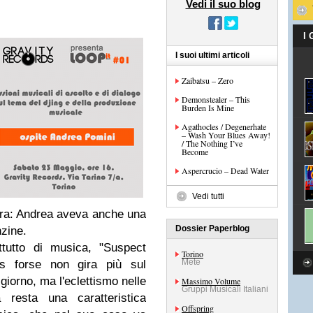
Vedi il suo blog
I
I suoi ultimi articoli
Zaibatsu – Zero
Demonstealer – This
Burden Is Mine
Agathocles / Degenerhate
– Wash Your Blues Away!
/ The Nothing I’ve
Become
Aspercrucio – Dead Water
Vedi tutti
ora: Andrea aveva anche una
Dossier Paperblog
nzine.
tutto di musica, "Suspect
Torino
Mete
ers forse non gira più sul
 giorno, ma l'eclettismo nelle
Massimo Volume
Gruppi Musicali Italiani
a resta una caratteristica
Offspring