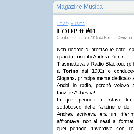
Magazine Musica
HOME
›
MUSICA
LOOP it #01
Creato il 20 maggio 2015 da
Iyezine
@iyezine
Non ricordo di preciso le date, sa
quando conobbi Andrea Pomini.
Trasmetteva a Radio Blackout (è l
a
Torino
dal 1992) e conducev
Slogans, principalmente dedicato 
Andai in radio, perchè volevo 
fanzine Abbestia!
In quel periodo mi stavo timi
sottobosco delle fanzine e del
Andrea scriveva era un riferi
affrontava, non allineati al forma
quel periodo rinverdiva con l