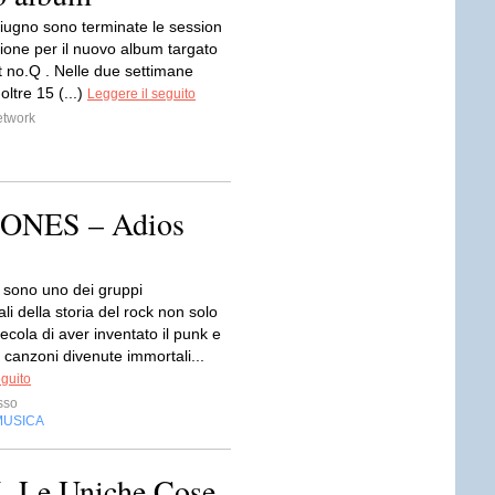
giugno sono terminate le session
zione per il nuovo album targato
 no.Q . Nelle due settimane
oltre 15 (...)
Leggere il seguito
etwork
MONES – Adios
sono uno dei gruppi
i della storia del rock non solo
ecola di aver inventato il punk e
o canzoni divenute immortali...
eguito
sso
MUSICA
 -Le Uniche Cose