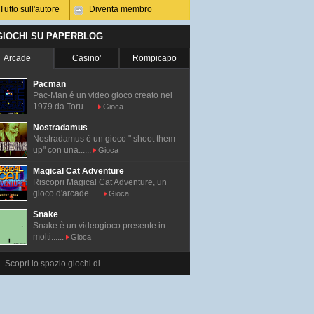
Tutto sull'autore
Diventa membro
 GIOCHI SU PAPERBLOG
Arcade
Casino'
Rompicapo
Pacman
Pac-Man é un video gioco creato nel
1979 da Toru......
Gioca
Nostradamus
Nostradamus è un gioco " shoot them
up" con una......
Gioca
Magical Cat Adventure
Riscopri Magical Cat Adventure, un
gioco d'arcade......
Gioca
Snake
Snake è un videogioco presente in
molti......
Gioca
Scopri lo spazio giochi di