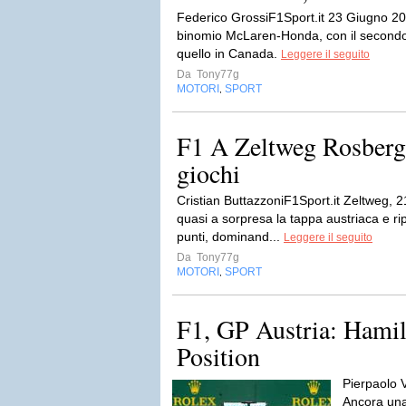
Federico GrossiF1Sport.it 23 Giugno 20
binomio McLaren-Honda, con il secondo 
quello in Canada.
Leggere il seguito
Da
Tony77g
MOTORI
SPORT
,
F1 A Zeltweg Rosberg 
giochi
Cristian ButtazzoniF1Sport.it Zeltweg,
quasi a sorpresa la tappa austriaca e ri
punti, dominand...
Leggere il seguito
Da
Tony77g
MOTORI
SPORT
,
F1, GP Austria: Hamil
Position
Pierpaolo 
Ancora una 