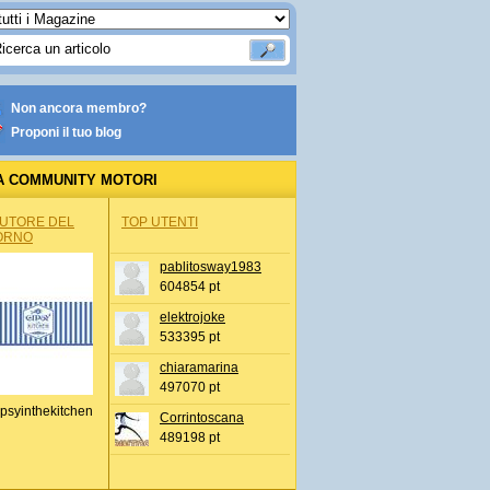
Non ancora membro?
Proponi il tuo blog
A COMMUNITY MOTORI
AUTORE DEL
TOP UTENTI
ORNO
pablitosway1983
604854 pt
elektrojoke
533395 pt
chiaramarina
497070 pt
psyinthekitchen
Corrintoscana
489198 pt