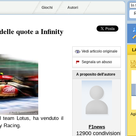
Giochi
Autori
elle quote a Infinity
L
Vedi articolo originale
L'
Segnala un abuso
GI
A proposito dell'autore
Agi
el team Lotus, ha venduto il
ty Racing.
F1news
12900
condivisioni