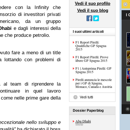
Vedi il suo profilo
edere con la Infinity che
Vedi il suo blog
orzio di investitori privati
I
ericano, da un gruppo
Dhabi
e dagli interessi della
I suoi ultimi articoli
ne che produce petrolio.
F1 Report Pirelli:
Qualifiche GP Spagna
2015
vuto fare a meno di un title
F1 Report Pirelli: Prove
 lottando con problemi di
libere GP Spagna 2015
F1 | Anteprima Pirelli: GP
Spagna 2015
Pirelli annuncia le mescole
per i GP di Spagna,
à al team di riprendere la
Monaco, Canada e Austria
ontinuare in quel lavoro
 come nelle prime gare della
Vedi tutti
Dossier Paperblog
Abu Dhabi
eccezionale nello sviluppo e
Mete
qualità”
ha dichiarato il boss