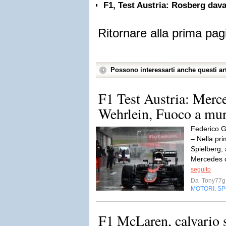
F1, Test Austria: Rosberg dava
Ritornare alla prima pag
Possono interessarti anche questi art
F1 Test Austria: Merce
Wehrlein, Fuoco a mu
Federico G
– Nella prim
Spielberg, 
Mercedes c
seguito
Da
Tony77g
MOTORI
SP
,
F1 McLaren, calvario 