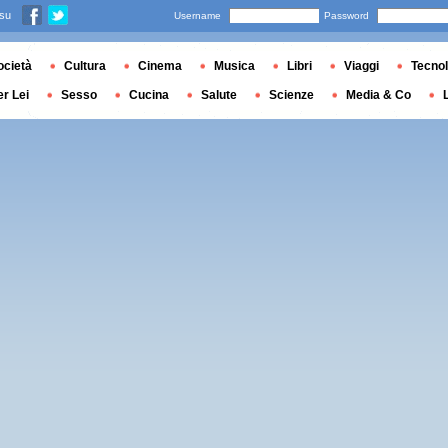
 su
Username
Password
ocietà
Cultura
Cinema
Musica
Libri
Viaggi
Tecnol
er Lei
Sesso
Cucina
Salute
Scienze
Media & Co