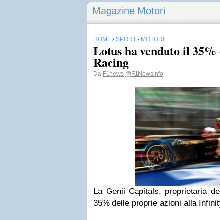
Magazine Motori
HOME
›
SPORT
›
MOTORI
Lotus ha venduto il 35% d
Racing
Da
F1news
@F1Newsinfo
La Genii Capitals, proprietaria d
35% delle proprie azioni alla Infini