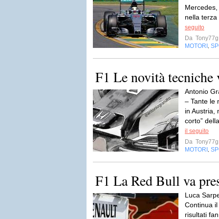
Mercedes, 
nella terza
seguito
Da
Tony77g
MOTORI
SP
,
F1 Le novità tecniche 
Antonio Gr
– Tante le 
in Austria,
corto” del
il seguito
Da
Tony77g
MOTORI
SP
,
F1 La Red Bull va pres
Luca Sarpe
Continua il
risultati f