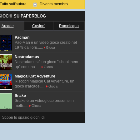
Tutto sull'autore
Diventa membro
 GIOCHI SU PAPERBLOG
Arcade
Casino'
Rompicapo
Pacman
Pac-Man é un video gioco creato nel
1979 da Toru......
Gioca
Nostradamus
Nostradamus è un gioco " shoot them
up" con una......
Gioca
Magical Cat Adventure
Riscopri Magical Cat Adventure, un
gioco d'arcade......
Gioca
Snake
Snake è un videogioco presente in
molti......
Gioca
Scopri lo spazio giochi di