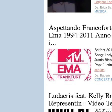
Leggere il s
Da
Erica Bal
MUSICA
Aspettando Francofort
Ema 1994-2011 Anno 
i...
Belfast 20
Song: Lady
Justin Bie
Pop: Justi
seguito
Da
Babemm
CONCERTI E
Ludacris feat. Kelly R
Representin - Video T
BLOG"Ludave