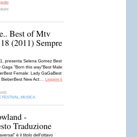
eguito
duini
e.. Best of Mtv
18 (2011) Sempre
11, presenta Selena Gomez Best
 Gaga "Born this way"Best Male:
berBest Female: Lady GaGaBest
n BieberBest New Act:...
Leggere il
usic
 FESTIVAL
MUSICA
,
owland -
esto Traduzione
rsal" è il titolo dell'ottavo