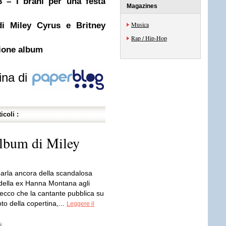
3 – I brani per una festa
Magazines
Musica
di Miley Cyrus e Britney
Rap / Hip-Hop
sione album
ina di
icoli :
album di Miley
parla ancora della scandalosa
 della ex Hanna Montana agli
cco che la cantante pubblica su
oto della copertina,...
Leggere il
k