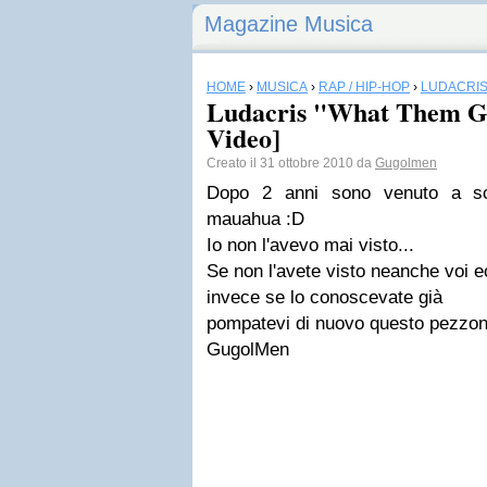
Magazine Musica
HOME
›
MUSICA
›
RAP / HIP-HOP
›
LUDACRI
Ludacris "What Them Gir
Video]
Creato il 31 ottobre 2010 da
Gugolmen
Dopo 2 anni sono venuto a sc
mauahua :D
Io non l'avevo mai visto...
Se non l'avete visto neanche voi ec
invece se lo conoscevate già
pompatevi di nuovo questo pezzon
GugolMen