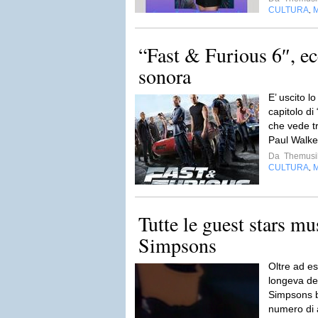
CULTURA
,
“Fast & Furious 6″, ec
sonora
E’ uscito l
capitolo di
che vede tr
Paul Walke
Da
Themusi
CULTURA
,
Tutte le guest stars mus
Simpsons
Oltre ad es
longeva del
Simpsons ba
numero di a