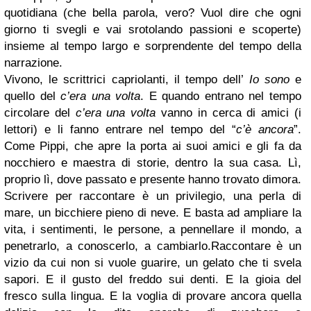
quotidiana (che bella parola, vero? Vuol dire che ogni
giorno ti svegli e vai srotolando passioni e scoperte)
insieme al tempo largo e sorprendente del tempo della
narrazione.
Vivono, le scrittrici capriolanti, il tempo dell’
Io sono
e
quello del
c’era una volta
. E quando entrano nel tempo
circolare del
c’era una volta
vanno in cerca di amici (i
lettori) e li fanno entrare nel tempo del “
c’è ancora
”.
Come Pippi, che apre la porta ai suoi amici e gli fa da
nocchiero e maestra di storie, dentro la sua casa. Lì,
proprio lì, dove passato e presente hanno trovato dimora.
Scrivere per raccontare è un privilegio, una perla di
mare, un bicchiere pieno di neve. E basta ad ampliare la
vita, i sentimenti, le persone, a pennellare il mondo, a
penetrarlo, a conoscerlo, a cambiarlo.Raccontare è un
vizio da cui non si vuole guarire, un gelato che ti svela
sapori. E il gusto del freddo sui denti. E la gioia del
fresco sulla lingua. E la voglia di provare ancora quella