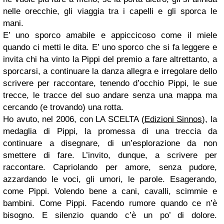
nelle orecchie, gli viaggia tra i capelli e gli sporca le
mani.
E’ uno sporco amabile e appiccicoso come il miele
quando ci metti le dita. E’ uno sporco che si fa leggere e
invita chi ha vinto la Pippi del premio a fare altrettanto, a
sporcarsi, a continuare la danza allegra e irregolare dello
scrivere per raccontare, tenendo d’occhio Pippi, le sue
trecce, le tracce del suo andare senza una mappa ma
cercando (e trovando) una rotta.
Ho avuto, nel 2006, con LA SCELTA (
Edizioni Sinnos
), la
medaglia di Pippi, la promessa di una treccia da
continuare a disegnare, di un’esplorazione da non
smettere di fare. L’invito, dunque, a scrivere per
raccontare. Capriolando per amore, senza pudore,
azzardando le voci, gli umori, le parole. Esagerando,
come Pippi. Volendo bene a cani, cavalli, scimmie e
bambini. Come Pippi. Facendo rumore quando ce n’è
bisogno. E silenzio quando c’è un po’ di dolore.