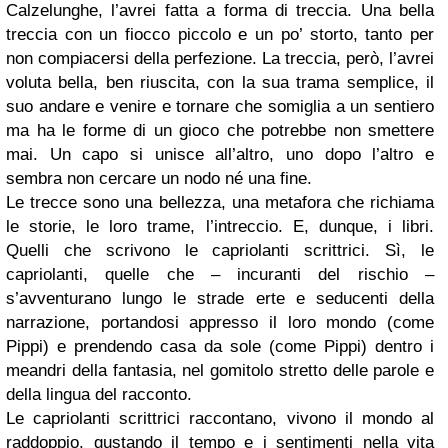
Calzelunghe, l’avrei fatta a forma di treccia. Una bella
treccia con un fiocco piccolo e un po’ storto, tanto per
non compiacersi della perfezione. La treccia, però, l’avrei
voluta bella, ben riuscita, con la sua trama semplice, il
suo andare e venire e tornare che somiglia a un sentiero
ma ha le forme di un gioco che potrebbe non smettere
mai. Un capo si unisce all’altro, uno dopo l’altro e
sembra non cercare un nodo né una fine.
Le trecce sono una bellezza, una metafora che richiama
le storie, le loro trame, l’intreccio. E, dunque, i libri.
Quelli che scrivono le capriolanti scrittrici. Sì, le
capriolanti, quelle che – incuranti del rischio –
s’avventurano lungo le strade erte e seducenti della
narrazione, portandosi appresso il loro mondo (come
Pippi) e prendendo casa da sole (come Pippi) dentro i
meandri della fantasia, nel gomitolo stretto delle parole e
della lingua del racconto.
Le capriolanti scrittrici raccontano, vivono il mondo al
raddoppio, gustando il tempo e i sentimenti nella vita