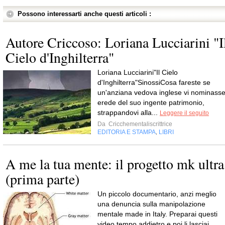
Possono interessarti anche questi articoli :
Autore Criccoso: Loriana Lucciarini "I
Cielo d'Inghilterra"
Loriana Lucciarini"Il Cielo
d'Inghilterra"SinossiCosa fareste se
un'anziana vedova inglese vi nominass
erede del suo ingente patrimonio,
strappandovi alla...
Leggere il seguito
Da
Cricchementaliscrittrice
EDITORIA E STAMPA
LIBRI
,
A me la tua mente: il progetto mk ultra
(prima parte)
Un piccolo documentario, anzi meglio
una denuncia sulla manipolazione
mentale made in Italy. Preparai questi
video tempo addietro e poi li lasciai