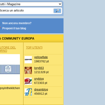
Non ancora membro?
Proponi il tuo blog
A COMMUNITY EUROPA
AUTORE DEL
TOP UTENTI
ORNO
yellowflate
1983762 pt
lory663
1211328 pt
oryblog
672303 pt
psyinthekitchen
dreamblog
456912 pt