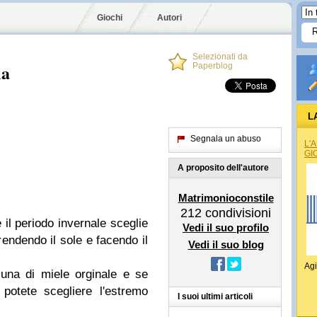
Giochi
Autori
Selezionati da
ia
Paperblog
L
Segnala un abuso
L'
GI
A proposito dell'autore
Matrimonioconstile
212
condivisioni
il periodo invernale sceglie
Vedi il suo profilo
rendendo il sole e facendo il
Vedi il suo blog
Agi
una di miele orginale e se
 potete scegliere l'estremo
I suoi ultimi articoli