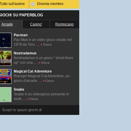
Tutto sull'autore
Diventa membro
 GIOCHI SU PAPERBLOG
Arcade
Casino'
Rompicapo
Pacman
Pac-Man é un video gioco creato nel
1979 da Toru......
Gioca
Nostradamus
Nostradamus è un gioco " shoot them
up" con una......
Gioca
Magical Cat Adventure
Riscopri Magical Cat Adventure, un
gioco d'arcade......
Gioca
Snake
Snake è un videogioco presente in
molti......
Gioca
Scopri lo spazio giochi di