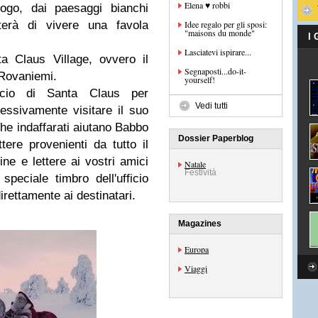
Elena ♥ robbi
uogo, dai paesaggi bianchi
tterà di vivere una favola
Idee regalo per gli sposi:
"maisons du monde"
I
Lasciatevi ispirare...
a Claus Village, ovvero il
Segnaposti...do-it-
 Rovaniemi.
yourself!
ffcio di Santa Claus per
Vedi tutti
essivamente visitare il suo
 che indaffarati aiutano Babbo
Dossier Paperblog
ere provenienti da tutto il
ne e lettere ai vostri amici
Natale
Festività
peciale timbro dell'ufficio
irettamente ai destinatari.
Magazines
Europa
Viaggi