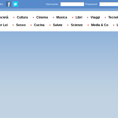
 su
Username
Password
ocietà
Cultura
Cinema
Musica
Libri
Viaggi
Tecnol
er Lei
Sesso
Cucina
Salute
Scienze
Media & Co