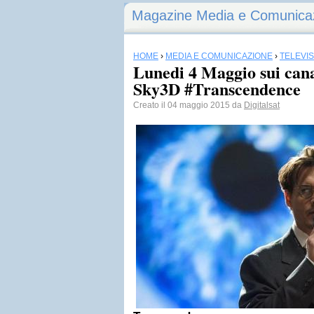
Magazine Media e Comunica
HOME
›
MEDIA E COMUNICAZIONE
›
TELEVI
Lunedi 4 Maggio sui can
Sky3D #Transcendence
Creato il 04 maggio 2015 da
Digitalsat