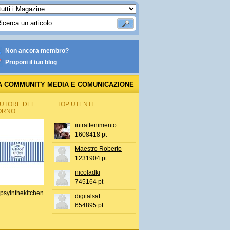
Non ancora membro?
Proponi il tuo blog
A COMMUNITY MEDIA E COMUNICAZIONE
AUTORE DEL
TOP UTENTI
ORNO
intrattenimento
1608418 pt
Maestro Roberto
1231904 pt
nicoladki
745164 pt
psyinthekitchen
digitalsat
654895 pt