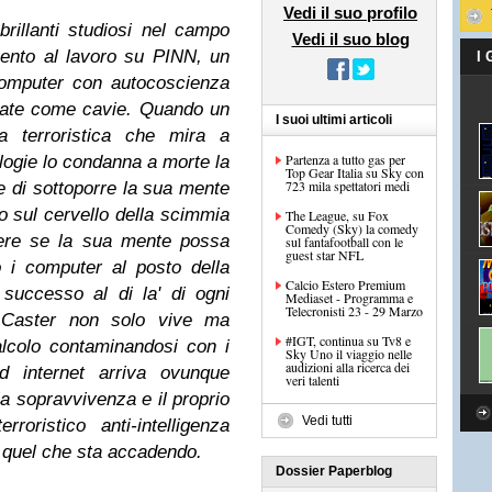
Vedi il suo profilo
 brillanti studiosi nel campo
Vedi il suo blog
momento al lavoro su PINN, un
I
computer con autocoscienza
sate come cavie. Quando un
I suoi ultimi articoli
ia terroristica che mira a
Partenza a tutto gas per
ologie lo condanna a morte la
Top Gear Italia su Sky con
723 mila spettatori medi
e di sottoporre la sua mente
 sul cervello della scimmia
The League, su Fox
Comedy (Sky) la comedy
dere se la sua mente possa
sul fantafootball con le
guest star NFL
 i computer al posto della
Calcio Estero Premium
 successo al di la' di ogni
Mediaset - Programma e
Telecronisti 23 - 29 Marzo
l Caster non solo vive ma
#IGT, continua su Tv8 e
alcolo contaminandosi con i
Sky Uno il viaggio nelle
audizioni alla ricerca dei
 internet arriva ovunque
veri talenti
ia sopravvivenza e il proprio
Vedi tutti
roristico anti-intelligenza
o quel che sta accadendo.
Dossier Paperblog