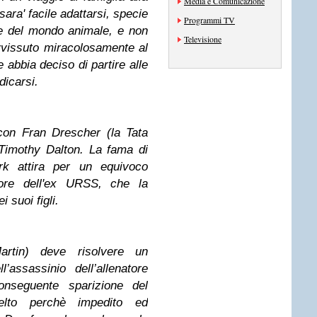
Media e Comunicazione
sara' facile adattarsi, specie
Programmi TV
ole del mondo animale, e non
Televisione
avvissuto miracolosamente al
e abbia deciso di partire alle
dicarsi.
con Fran Drescher (la Tata
 Timothy Dalton. La fama di
rk attira per un equivoco
atore dell'ex URSS, che la
 suoi figli.
artin) deve risolvere un
assassinio dell’allenatore
onseguente sparizione del
elto perchè impedito ed