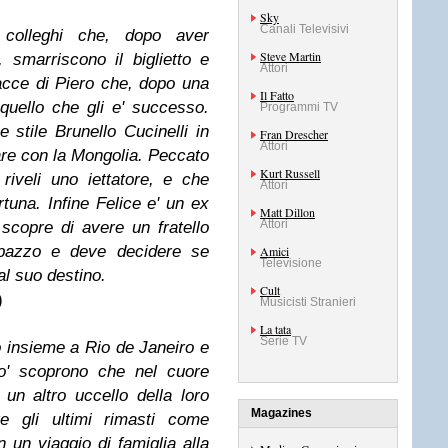
Sky
Canali Televisivi
colleghi che, dopo aver
Steve Martin
, smarriscono il biglietto e
Attori
racce di Piero che, dopo una
Il Fatto
 quello che gli e' successo.
Programmi TV
e stile Brunello Cucinelli in
Fran Drescher
Attori
are con la Mongolia. Peccato
Kurt Russell
riveli uno iettatore, e che
Attori
rtuna. Infine Felice e' un ex
Matt Dillon
Attori
 scopre di avere un fratello
 pazzo e deve decidere se
Amici
Televisione
l suo destino.
Cult
)
Musicisti Stranieri
La tata
Serie TV
 insieme a Rio de Janeiro e
ro' scoprono che nel cuore
 un altro uccello della loro
Magazines
e gli ultimi rimasti come
 un viaggio di famiglia alla