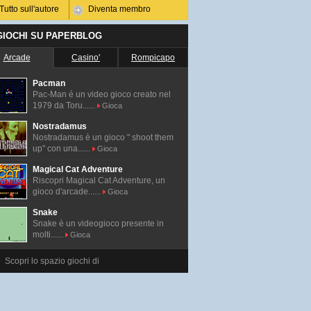
Tutto sull'autore
Diventa membro
 GIOCHI SU PAPERBLOG
Arcade
Casino'
Rompicapo
Pacman
Pac-Man é un video gioco creato nel
1979 da Toru......
Gioca
Nostradamus
Nostradamus è un gioco " shoot them
up" con una......
Gioca
Magical Cat Adventure
Riscopri Magical Cat Adventure, un
gioco d'arcade......
Gioca
Snake
Snake è un videogioco presente in
molti......
Gioca
Scopri lo spazio giochi di