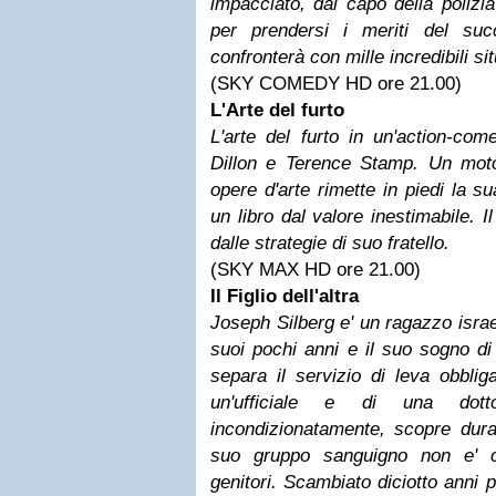
impacciato, dal capo della polizi
per prendersi i meriti del suc
confronterà con mille incredibili si
(SKY COMEDY HD ore 21.00)
L'Arte del furto
L'arte del furto in un'action-co
Dillon e Terence Stamp. Un motoc
opere d'arte rimette in piedi la s
un libro dal valore inestimabile. Il
dalle strategie di suo fratello.
(SKY MAX HD ore 21.00)
Il Figlio dell'altra
Joseph Silberg e' un ragazzo israe
suoi pochi anni e il suo sogno di
separa il servizio di leva obbligat
un'ufficiale e di una do
incondizionatamente, scopre duran
suo gruppo sanguigno non e' c
genitori. Scambiato diciotto anni