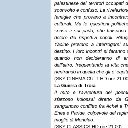
palestinese dei territori occupati 
sconvolto e confuso. La rivelazione
famiglie che provano a incontrar
culturali. Ma le 'questioni politi
senso e sui padri, che finiscono p
dolore dei rispettivi popoli. Rifu
Yacine provano a interrogarsi sul
destino. I loro incontri si faranno
quando non decideranno di ent
dell'altro, frequentando la vita c
rientrando in quella che gli e' capit
(SKY CINEMA CULT HD ore 21.00
La Guerra di Troia
Il mito e l'avventura dei poem
sfarzoso kolossal diretto da G
sanguinoso conflitto fra Achei e Tr
Enea e Paride, colpevole del rapim
moglie di Menelao.
(SKY CLASSICS HD ore 21.00)