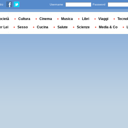
 su
Username
Password
ocietà
Cultura
Cinema
Musica
Libri
Viaggi
Tecnol
er Lei
Sesso
Cucina
Salute
Scienze
Media & Co