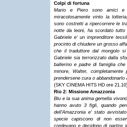
Colpi di fortuna
Mario e Piero sono amici e 
miracolosamente vinto la lotteria
sono costretti a ripercorrere le t
notte da leoni, ha scordato tutto
Gabriele e' un imprenditore tessil
procinto di chiudere un grosso aff
che il traduttore dal mongolo si 
Gabriele sia terrorizzato dalla sfo
ballerino e padre di famiglia che
minore, Walter, completamente
prendersene cura o abbandonarlo a
(SKY CINEMA HITS HD ore 21.10
Rio 2: Missione Amazzonia
Blu e la sua anima gemella vivono
hanno avuto 3 figli, quando pe
dell'Amazzonia e' stato avvistato
specie capiscono di non esser
credevano e decidono di partire in