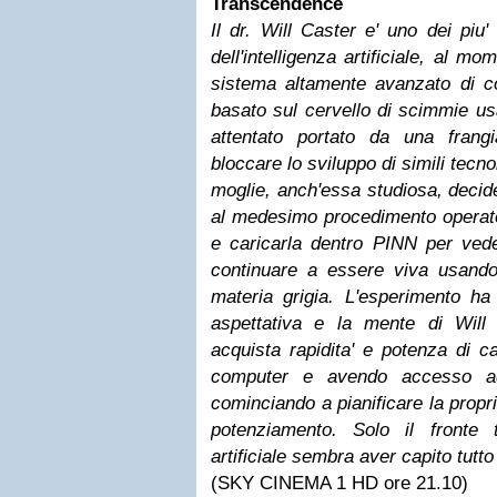
Transcendence
Il dr. Will Caster e' uno dei piu'
dell'intelligenza artificiale, al 
sistema altamente avanzato di 
basato sul cervello di scimmie u
attentato portato da una frang
bloccare lo sviluppo di simili tecn
moglie, anch'essa studiosa, decid
al medesimo procedimento operato
e caricarla dentro PINN per ve
continuare a essere viva usando
materia grigia. L'esperimento ha
aspettativa e la mente di Wil
acquista rapidita' e potenza di c
computer e avendo accesso ad
cominciando a pianificare la propr
potenziamento. Solo il fronte ter
artificiale sembra aver capito tutt
(SKY CINEMA 1 HD ore 21.10)