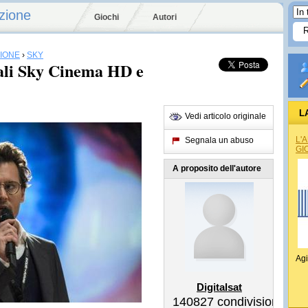
zione
Giochi
Autori
SIONE
›
SKY
ali Sky Cinema HD e
L
Vedi articolo originale
L'
Segnala un abuso
GI
A proposito dell'autore
Agi
Digitalsat
140827
condivisioni