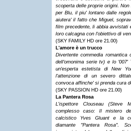
scoperta delle proprie origini. Non 
per Blu, il piu' lontano dalle reg
aiutera' il fatto che Miguel, sopr
film precedente, li abbia avvistati 
loro calcagna con l'obiettivo di ven
(SKY FAMILY HD ore 21.00)
L'amore è un trucco
Divertente commedia romantica 
dell'omonima serie tv) e lo '007'
un'esperta estetista di New Yo
l'attenzione di un severo ditt
convoca affinche' si prenda cura dei
(SKY PASSION HD ore 21.00)
La Pantera Rosa
L’ispettore Clouseau (Steve M
complesso caso: Il mistero dell’
calcistico Yves Gluant e la c
diamante "Pantera Rosa". Sc