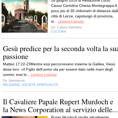
26 giugno 2015 di Redazione Lucio
Causo Cartolina Chiesa Montegrappa A
poco più di 35 chilometri di distanza dall
città di Lecce, capoluogo di provincia,
si...
Leggere il seguito
Da
Cultura Salentina
CULTURA
Gesù predice per la seconda volta la su
passione
Matteo 17:22-23Mentre essi percorrevano insieme la Galilea, Gesù
disse loro: «Il Figlio dell'uomo sta per essere dato nelle mani degli
uomini; essi lo...
Leggere il seguito
Da
Ivanmanna
RELIGIONE
SOCIETÀ
SPIRITUALITÀ
,
,
Il Cavaliere Papale Rupert Murdoch e
la News Corporation al servizio delle...
Ruper Murdoch risulta attualmente