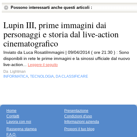
Possono interessarti anche questi articoli :
Lupin III, prime immagini dai
personaggi e storia dal live-action
cinematografico
Inviato da Luca RosatiImmagini | 09/04/2014 ( ore 21:30 ) : Sono
disponibili in rete le prime immagini e la sinossi ufficiale dal nuovo
live-action...
Leggere il seguito
Da
Lightman
INFORMATICA
TECNOLOGIA
DA CLASSIFICARE
,
,
Home
Presentazione
Contatti
Condizioni d'uso
Lavora con noi
Informazioni azienda
Rassegna stampa
Proponi il tuo blog
F.A.Q.