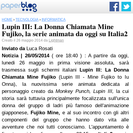
HOME
›
TECNOLOGIA
›
INFORMATICA
Lupin III: La Donna Chiamata Mine
Fujiko, la serie animata da oggi su Italia2
Creato il 26 maggio 2014 da
Lightman
Inviato da
Luca Rosati
Notizia | 26/05/2014
( ore 18:40 )
: A partire da oggi,
lunedi 26 maggio in prima visione assoluta, sarà
trasmessa sugli schermi italiani
Lupin III: La Donna
Chiamata Mine Fujiko
(Lupin III - Mine Fujiko to Iu
Onna), la nuovissima serie animata dedicata al
personaggio creato da
Monkey Punch, Lupin III,
la cui
storia sarà tuttavia principalmente focalizzata sull'unica
donna del gruppo di ladri più famoso dell'animazione
giapponese,
Fujiko Mine,
e al suo incontro con gli altri
componenti del gruppo che hanno dato vita alle
avventure che noi tutti conosciamo. L'appuntamento è