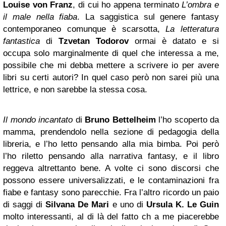
Louise von Franz
, di cui ho appena terminato
L’ombra e
il male nella fiaba
. La saggistica sul genere fantasy
contemporaneo comunque è scarsotta,
La letteratura
fantastica
di
Tzvetan Todorov
ormai è datato e si
occupa solo marginalmente di quel che interessa a me,
possibile che mi debba mettere a scrivere io per avere
libri su certi autori? In quel caso però non sarei più una
lettrice, e non sarebbe la stessa cosa.
Il mondo incantato
di
Bruno Bettelheim
l’ho scoperto da
mamma, prendendolo nella sezione di pedagogia della
libreria, e l’ho letto pensando alla mia bimba. Poi però
l’ho riletto pensando alla narrativa fantasy, e il libro
reggeva altrettanto bene. A volte ci sono discorsi che
possono essere universalizzati, e le contaminazioni fra
fiabe e fantasy sono parecchie. Fra l’altro ricordo un paio
di saggi di
Silvana De Mari
e uno di
Ursula K. Le Guin
molto interessanti, al di là del fatto ch a me piacerebbe