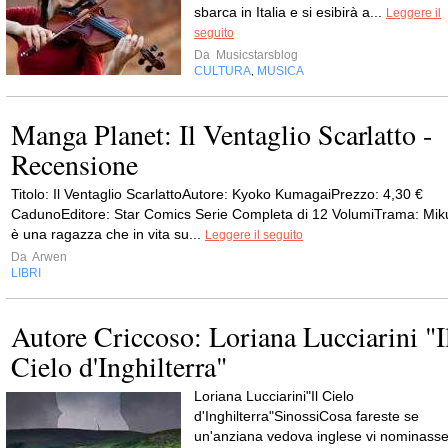
sbarca in Italia e si esibirà a...
Leggere il
seguito
Da
Musicstarsblog
CULTURA
MUSICA
,
Manga Planet: Il Ventaglio Scarlatto -
Recensione
Titolo: Il Ventaglio ScarlattoAutore: Kyoko KumagaiPrezzo: 4,30 €
CadunoEditore: Star Comics Serie Completa di 12 VolumiTrama: Mik
è una ragazza che in vita su...
Leggere il seguito
Da
Arwen
LIBRI
Autore Criccoso: Loriana Lucciarini "I
Cielo d'Inghilterra"
Loriana Lucciarini"Il Cielo
d'Inghilterra"SinossiCosa fareste se
un'anziana vedova inglese vi nominass