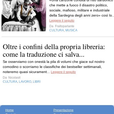
«Una canzone condita di riso sardonico
che mette a fuoco il disastro politico,
sociale, mafioso, militare e industriale
della Sardegna degli anni zero» così lo..
Leggere il seguito
Da
Fraltoparlante
CULTURA
MUSICA
,
Oltre i confini della propria libreria:
come la traduzione ci salva...
Se osserviamo con onestà la pila di volumi che giace sul nostro
comodino o scorriamo le classifiche dei bestseller settimanali,
noteremo quasi sicurament...
Leggere il seguito
Da
Nicolasit
CULTURA
LAVORO
LIBRI
,
,
Home
Presentazione