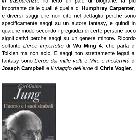
in trasparenza
, ho letto un paio di biografie, la più
importante delle quali è quella di
Humphrey Carpenter
,
e diversi saggi che non cito nel dettaglio perché sono
specificamente saggi su un autore fantasy, e quindi in
qualche modo secondo i pregiudizi di certe persone poco
significativi perché saggi su un genere minore. Ricordo
soltanto
L’eroe imperfetto
di
Wu Ming 4
, che parla di
Tolkien ma non solo. E saggi non strettamente legati al
fantasy sono
L’eroe dai mille volti
e
Mito e modernità
di
Joseph Campbell
e
Il viaggio dell’eroe
di
Chris Vogler
.