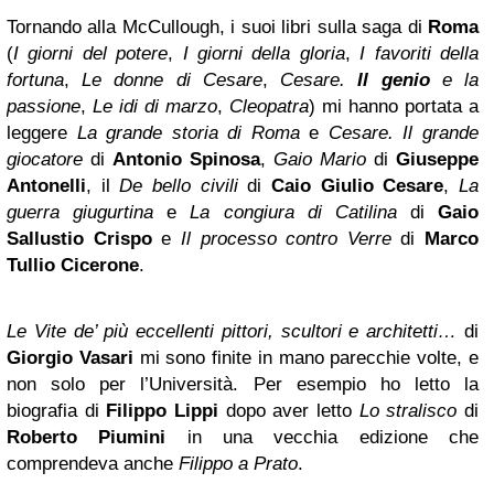
Tornando alla McCullough, i suoi libri sulla saga di
Roma
(
I giorni del potere
,
I giorni della gloria
,
I favoriti della
fortuna
,
Le donne di Cesare
,
Cesare.
Il genio
e la
passione
,
Le idi di marzo
,
Cleopatra
) mi hanno portata a
leggere
La grande storia di Roma
e
Cesare. Il grande
giocatore
di
Antonio Spinosa
,
Gaio Mario
di
Giuseppe
Antonelli
, il
De bello civili
di
Caio Giulio Cesare
,
La
guerra giugurtina
e
La congiura di Catilina
di
Gaio
Sallustio Crispo
e
Il processo contro Verre
di
Marco
Tullio Cicerone
.
Le Vite de’ più eccellenti pittori, scultori e architetti…
di
Giorgio Vasari
mi sono finite in mano parecchie volte, e
non solo per l’Università. Per esempio ho letto la
biografia di
Filippo Lippi
dopo aver letto
Lo stralisco
di
Roberto Piumini
in una vecchia edizione che
comprendeva anche
Filippo a Prato
.