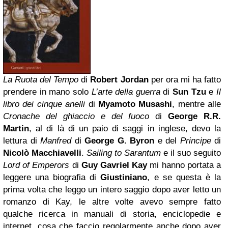
La Ruota del Tempo
di
Robert Jordan
per ora mi ha fatto
prendere in mano solo
L’arte della guerra
di
Sun Tzu
e
Il
libro dei cinque anelli
di
Myamoto Musashi
, mentre alle
Cronache del ghiaccio e del fuoco
di
George R.R.
Martin
, al di là di un paio di saggi in inglese, devo la
lettura di
Manfred
di
George G. Byron
e del
Principe
di
Nicolò Macchiavelli
.
Sailing to Sarantum
e il suo seguito
Lord of Emperors
di
Guy Gavriel Kay
mi hanno portata a
leggere una biografia di
Giustiniano
, e se questa è la
prima volta che leggo un intero saggio dopo aver letto un
romanzo di Kay, le altre volte avevo sempre fatto
qualche ricerca in manuali di storia, enciclopedie e
internet, cosa che faccio regolarmente anche dopo aver