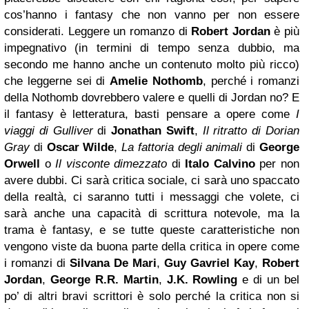
cos’hanno i fantasy che non vanno per non essere
considerati. Leggere un romanzo di
Robert Jordan
è più
impegnativo (in termini di tempo senza dubbio, ma
secondo me hanno anche un contenuto molto più ricco)
che leggerne sei di
Amelie Nothomb
, perché i romanzi
della Nothomb dovrebbero valere e quelli di Jordan no? E
il fantasy è letteratura, basti pensare a opere come
I
viaggi di Gulliver
di
Jonathan Swift
,
Il ritratto di Dorian
Gray
di
Oscar Wilde
,
La fattoria degli animali
di
George
Orwell
o
Il visconte dimezzato
di
Italo Calvino
per non
avere dubbi. Ci sarà critica sociale, ci sarà uno spaccato
della realtà, ci saranno tutti i messaggi che volete, ci
sarà anche una capacità di scrittura notevole, ma la
trama è fantasy, e se tutte queste caratteristiche non
vengono viste da buona parte della critica in opere come
i romanzi di
Silvana De Mari
,
Guy Gavriel Kay
,
Robert
Jordan
,
George R.R. Martin
,
J.K. Rowling
e di un bel
po’ di altri bravi scrittori è solo perché la critica non si