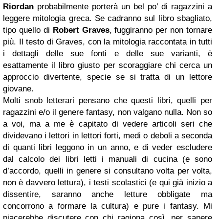
Riordan
probabilmente porterà un bel po’ di ragazzini a
leggere mitologia greca. Se cadranno sul libro sbagliato,
tipo quello di
Robert Graves
, fuggiranno per non tornare
più. Il testo di Graves, con la mitologia raccontata in tutti
i dettagli delle sue fonti e delle sue varianti, è
esattamente il libro giusto per scoraggiare chi cerca un
approccio divertente, specie se si tratta di un lettore
giovane.
Molti snob letterari pensano che questi libri, quelli per
ragazzini e/o il genere fantasy, non valgano nulla. Non so
a voi, ma a me è capitato di vedere articoli seri che
dividevano i lettori in lettori forti, medi o deboli a seconda
di quanti libri leggono in un anno, e di veder escludere
dal calcolo dei libri letti i manuali di cucina (e sono
d’accordo, quelli in genere si consultano volta per volta,
non è davvero lettura), i testi scolastici (e qui già inizio a
dissentire, saranno anche letture obbligate ma
concorrono a formare la cultura) e pure i fantasy. Mi
piacerebbe discutere con chi ragiona così, per sapere