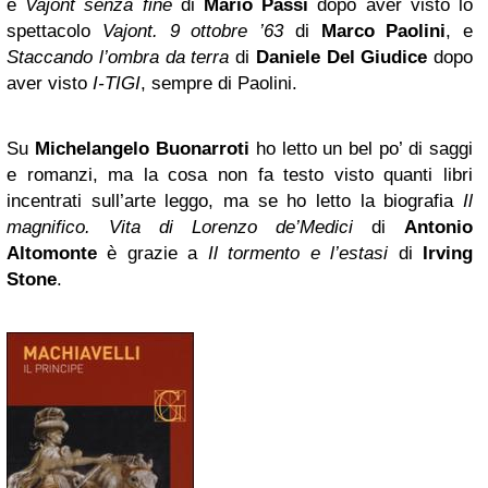
e
Vajont senza fine
di
Mario Passi
dopo aver visto lo
spettacolo
Vajont. 9 ottobre ’63
di
Marco Paolini
, e
Staccando l’ombra da terra
di
Daniele Del Giudice
dopo
aver visto
I-TIGI
, sempre di Paolini.
Su
Michelangelo
Buonarroti
ho letto un bel po’ di saggi
e romanzi, ma la cosa non fa testo visto quanti libri
incentrati sull’arte leggo, ma se ho letto la biografia
Il
magnifico. Vita di Lorenzo de’Medici
di
Antonio
Altomonte
è grazie a
Il tormento e l’estasi
di
Irving
Stone
.