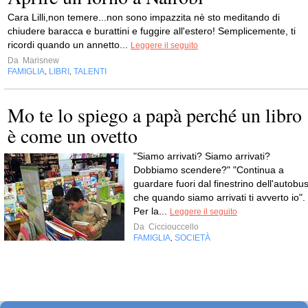
Cara Lilli,non temere...non sono impazzita nè sto meditando di
chiudere baracca e burattini e fuggire all'estero! Semplicemente, ti
ricordi quando un annetto...
Leggere il seguito
Da
Marisnew
FAMIGLIA
LIBRI
TALENTI
,
,
Mo te lo spiego a papà perché un libro
è come un ovetto
"Siamo arrivati? Siamo arrivati?
Dobbiamo scendere?" "Continua a
guardare fuori dal finestrino dell'autobu
che quando siamo arrivati ti avverto io".
Per la...
Leggere il seguito
Da
Cicciouccello
FAMIGLIA
SOCIETÀ
,