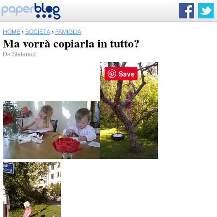
HOME
›
SOCIETÀ
›
FAMIGLIA
Ma vorrà copiarla in tutto?
Da
Stefanod
Save