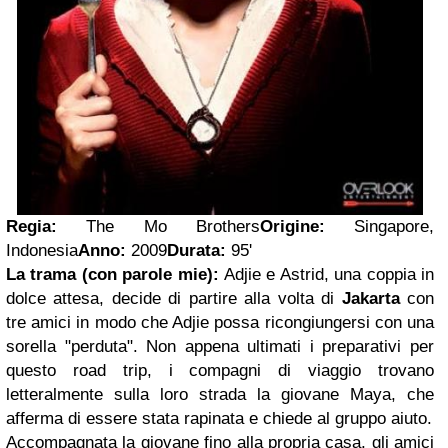
Regia:
The Mo Brothers
Origine:
Singapore,
Indonesia
Anno:
2009
Durata:
95'
La trama (con parole mie):
Adjie e Astrid, una coppia in
dolce attesa, decide di partire alla volta di
Jakarta
con
tre amici in modo che Adjie possa ricongiungersi con una
sorella "perduta". Non appena ultimati i preparativi per
questo road trip, i compagni di viaggio trovano
letteralmente sulla loro strada la giovane Maya, che
afferma di essere stata rapinata e chiede al gruppo aiuto.
Accompagnata la giovane fino alla propria casa, gli amici