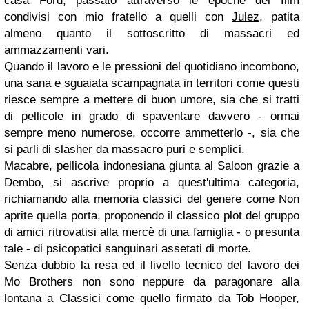
casa Ford, passato attraverso le epoche dei film
condivisi con mio fratello a quelli con
Julez
, patita
almeno quanto il sottoscritto di massacri ed
ammazzamenti vari.
Quando il lavoro e le pressioni del quotidiano incombono,
una sana e sguaiata scampagnata in territori come questi
riesce sempre a mettere di buon umore, sia che si tratti
di pellicole in grado di spaventare davvero - ormai
sempre meno numerose, occorre ammetterlo -, sia che
si parli di slasher da massacro puri e semplici.
Macabre, pellicola indonesiana giunta al Saloon grazie a
Dembo, si ascrive proprio a quest'ultima categoria,
richiamando alla memoria classici del genere come Non
aprite quella porta, proponendo il classico plot del gruppo
di amici ritrovatisi alla mercè di una famiglia - o presunta
tale - di psicopatici sanguinari assetati di morte.
Senza dubbio la resa ed il livello tecnico del lavoro dei
Mo Brothers non sono neppure da paragonare alla
lontana a Classici come quello firmato da Tob Hooper,