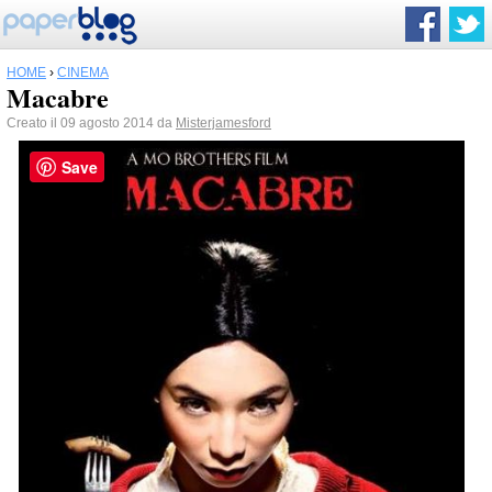
HOME
›
CINEMA
Macabre
Creato il 09 agosto 2014 da
Misterjamesford
Save