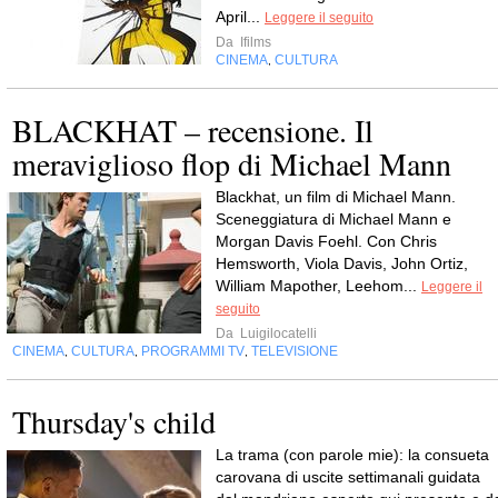
April...
Leggere il seguito
Da
Ifilms
CINEMA
CULTURA
,
BLACKHAT – recensione. Il
meraviglioso flop di Michael Mann
Blackhat, un film di Michael Mann.
Sceneggiatura di Michael Mann e
Morgan Davis Foehl. Con Chris
Hemsworth, Viola Davis, John Ortiz,
William Mapother, Leehom...
Leggere il
seguito
Da
Luigilocatelli
CINEMA
CULTURA
PROGRAMMI TV
TELEVISIONE
,
,
,
Thursday's child
La trama (con parole mie): la consueta
carovana di uscite settimanali guidata