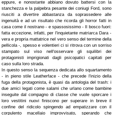
eppure, e nonostante abbiano dovuto battersi con la
stanchezza e la palpebra pesante dei coniugi Ford, sono
riusciti a divertire abbastanza da soprassedere alle
ingenuità e ad un risultato che ricorda gli horror fatti in
casa come il nostrano - e spassosissimo - Il bosco fuori:
fatta eccezione, infatti, per l'inquietante matriarca Dara -
vera e propria mattatrice nel vero senso del termine della
pellicola -, spesso e volentieri ci si ritrova con un sorriso
stampato sul viso nell'osservare gli squilibri dei
protagonisti imprigionati dagli psicopatici capitati per
caso sulla loro strada.
In questo senso la sequenza dedicata allo squartamento
- in pieno stile Leatherface - che precede l'inizio della
fuga della protagonista, è quasi da antologia del trash: i
due amici legati come salami che urlano come bambine
inseguite dal compagno di classe che vuole sporcare i
loro vestitini nuovi finiscono per superare in breve il
confine del ridicolo spingendo ad empatizzare con il
corpulento macellaio improvvisato, sperando che