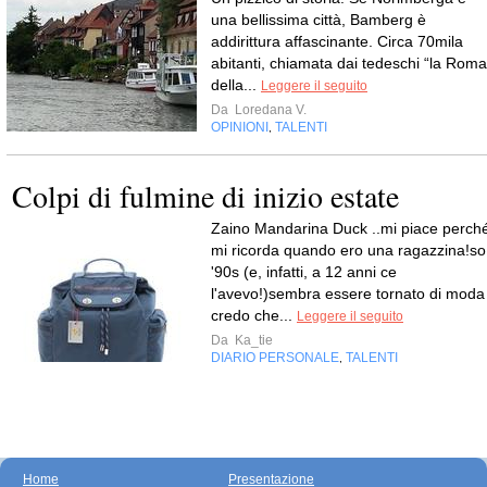
una bellissima città, Bamberg è
addirittura affascinante. Circa 70mila
abitanti, chiamata dai tedeschi “la Roma
della...
Leggere il seguito
Da
Loredana V.
OPINIONI
TALENTI
,
Colpi di fulmine di inizio estate
Zaino Mandarina Duck ..mi piace perch
mi ricorda quando ero una ragazzina!so
'90s (e, infatti, a 12 anni ce
l'avevo!)sembra essere tornato di moda
credo che...
Leggere il seguito
Da
Ka_tie
DIARIO PERSONALE
TALENTI
,
Home
Presentazione