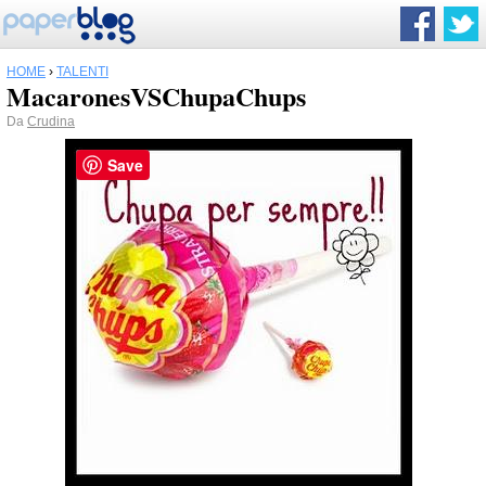
HOME
›
TALENTI
MacaronesVSChupaChups
Da
Crudina
Save