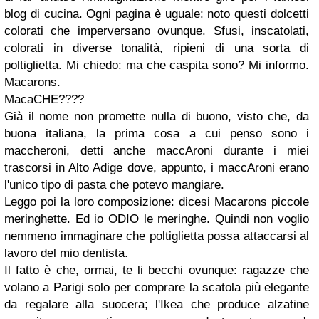
blog di cucina. Ogni pagina è uguale: noto questi dolcetti
colorati che imperversano ovunque. Sfusi, inscatolati,
colorati in diverse tonalità, ripieni di una sorta di
poltiglietta. Mi chiedo: ma che caspita sono? Mi informo.
Macarons.
Maca
CHE
????
Già il nome non promette nulla di buono, visto che, da
buona italiana, la prima cosa a cui penso sono i
maccheroni, detti anche maccAroni durante i miei
trascorsi in Alto Adige dove, appunto, i maccAroni erano
l'unico tipo di pasta che potevo mangiare.
Leggo poi la loro composizione: dicesi Macarons piccole
meringhette. Ed io ODIO le meringhe. Quindi non voglio
nemmeno immaginare che poltiglietta possa attaccarsi al
lavoro del mio dentista.
Il fatto è che, ormai, te li becchi ovunque: ragazze che
volano a Parigi solo per comprare la scatola più elegante
da regalare alla suocera; l'Ikea che produce alzatine