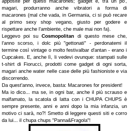
apposite per questi macarones; gadget e, tra un po',
magari, produrranno anche vibratori a forma di
macarones (mal che vada, in Germania, ci si può recare
al primo sexy shop vegano, giusto per godere e
rispettare anche l'ambiente, che male mai non fa).
Leggevo poi su
Cosmopolitan
di questo mese che,
l'anno scorso, i dolc più "gettonati" - perdonatemi il
termine così vintage o molto festivalbar d'antan - erano i
Cupcakes. E, anche lì, li vedevi ovunque: stampati sulle
t-shirt di Fiorucci, prodotti come gadget di ogni sorta,
magari anche water nelle case delle più fashioniste e via
discorrendo.
Da quest'anno, invece, basta: Macarones for president!
Ma io dico... ma se, in ogni bar, anche il più scrauso e
malfamato, la scatola di latta con i CHUPA CHUPS è
sempre presente, anni e anni dopo la mia infanzia, un
motivo ci sarà, no?! Smetto di leggere questi siti e corro
da lui... il chupa chups "Panna&Fragola"!