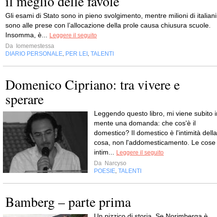
il meglio delle favole
Gli esami di Stato sono in pieno svolgimento, mentre milioni di italiani
sono alle prese con l’allocazione della prole causa chiusura scuole.
Insomma, è...
Leggere il seguito
Da
Iomemestessa
DIARIO PERSONALE
PER LEI
TALENTI
,
,
Domenico Cipriano: tra vivere e
sperare
Leggendo questo libro, mi viene subito i
mente una domanda: che cos'è il
domestico? Il domestico è l'intimità della
cosa, non l'addomesticamento. Le cose
intim...
Leggere il seguito
Da
Narcyso
POESIE
TALENTI
,
Bamberg – parte prima
Un pizzico di storia. Se Norimberga è