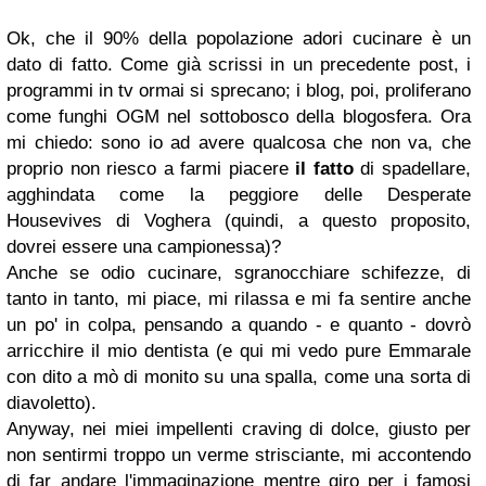
Ok, che il 90% della popolazione adori cucinare è un
dato di fatto. Come già scrissi in un precedente post, i
programmi in tv ormai si sprecano; i blog, poi, proliferano
come funghi OGM nel sottobosco della blogosfera. Ora
mi chiedo: sono io ad avere qualcosa che non va, che
proprio non riesco a farmi piacere
il fatto
di spadellare,
agghindata come la peggiore delle Desperate
Housevives di Voghera (quindi, a questo proposito,
dovrei essere una campionessa)?
Anche se odio cucinare, sgranocchiare schifezze, di
tanto in tanto, mi piace, mi rilassa e mi fa sentire anche
un po' in colpa, pensando a quando - e quanto - dovrò
arricchire il mio dentista (e qui mi vedo pure Emmarale
con dito a mò di monito su una spalla, come una sorta di
diavoletto).
Anyway, nei miei impellenti craving di dolce, giusto per
non sentirmi troppo un verme strisciante, mi accontendo
di far andare l'immaginazione mentre giro per i famosi