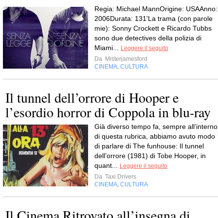
Regia: Michael MannOrigine: USAAnno:
2006Durata: 131'La trama (con parole
mie): Sonny Crockett e Ricardo Tubbs
sono due detectives della polizia di
Miami...
Leggere il seguito
Da
Misterjamesford
CINEMA
CULTURA
,
Il tunnel dell’orrore di Hooper e
l’esordio horror di Coppola in blu-ray
Già diverso tempo fa, sempre all’interno
di questa rubrica, abbiamo avuto modo
di parlare di The funhouse: Il tunnel
dell’orrore (1981) di Tobe Hooper, in
quant...
Leggere il seguito
Da
Taxi Drivers
CINEMA
CULTURA
,
Il Cinema Ritrovato all’insegna di