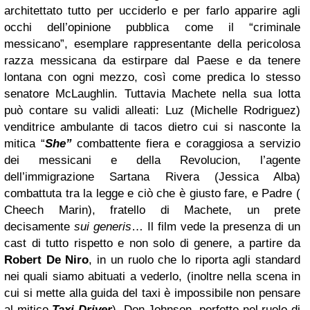
architettato tutto per ucciderlo e per farlo apparire agli
occhi dell’opinione pubblica come il “criminale
messicano”, esemplare rappresentante della pericolosa
razza messicana da estirpare dal Paese e da tenere
lontana con ogni mezzo, così come predica lo stesso
senatore McLaughlin. Tuttavia Machete nella sua lotta
può contare su validi alleati: Luz (Michelle Rodriguez)
venditrice ambulante di tacos dietro cui si nasconte la
mitica “
She”
combattente fiera e coraggiosa a servizio
dei messicani e della Revolucion, l’agente
dell’immigrazione Sartana Rivera (Jessica Alba)
combattuta tra la legge e ciò che è giusto fare, e Padre (
Cheech Marin), fratello di Machete, un prete
decisamente
sui generis
… Il film vede la presenza di un
cast di tutto rispetto e non solo di genere, a partire da
Robert De Niro
, in un ruolo che lo riporta agli standard
nei quali siamo abituati a vederlo, (inoltre nella scena in
cui si mette alla guida del taxi è impossibile non pensare
al mitico
Taxi Driver
), Don Johnson, perfetto nel ruolo di