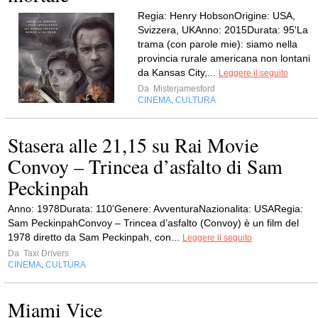
Regia: Henry HobsonOrigine: USA,
Svizzera, UKAnno: 2015Durata: 95'La
trama (con parole mie): siamo nella
provincia rurale americana non lontani
da Kansas City,...
Leggere il seguito
Da
Misterjamesford
CINEMA
CULTURA
,
Stasera alle 21,15 su Rai Movie
Convoy – Trincea d’asfalto di Sam
Peckinpah
Anno: 1978Durata: 110'Genere: AvventuraNazionalita: USARegia:
Sam PeckinpahConvoy – Trincea d’asfalto (Convoy) è un film del
1978 diretto da Sam Peckinpah, con...
Leggere il seguito
Da
Taxi Drivers
CINEMA
CULTURA
,
Miami Vice